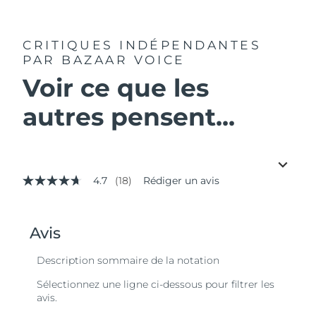
CRITIQUES INDÉPENDANTES
PAR BAZAAR VOICE
Voir ce que les
autres pensent...
4.7
(18)
Rédiger un avis
4.7
étoiles
sur
5,
valeur
de
la
note
moyenne.
Read
18
Reviews.