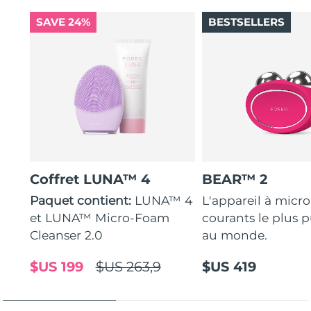
SAVE 24%
BESTSELLERS
Coffret LUNA™ 4
BEAR™ 2
Paquet contient:
LUNA™ 4
L'appareil à micro
et LUNA™ Micro-Foam
courants le plus p
Cleanser 2.0
au monde.
$US 199
$US 263,9
$US 419