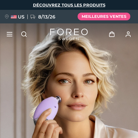
Aller
DÉCOUVREZ TOUS LES PRODUITS
au
contenu
principal
US
8/13/26
MEILLEURES VENTES
NOUVEAU
Se connecter
Langue
BREAKING NEWS
Profil de l'utilisateur
English
Deutsch
Español
Mes appareils
FAQ™ Pure Beauty-Tech Elixir
Français
Italiano
Português
Mes commandes
Polski
Svenska
Русский
Türkçe
简体中文
繁體中文
Mes adresses
issa™ Teeth Whitening Set
Mes abonnements