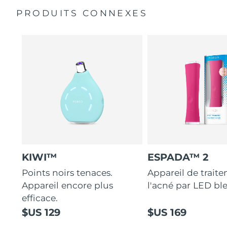
bactéries garantit des soins toujours hygiéniques.
PRODUITS CONNEXES
Guide de démarrage rapide
La glycérine attire et fixe l'hydratation, créant une
Manuel général
barrière contre la perte en eau.
Garantie de 2 ans (Espagne, Portugal, Suède : Garantie
Vegan, 79 % naturel et non comédogène : la base de
de 3 ans)
maquillage idéale pour les peaux grasses à
imperfections.
KIWI™
ESPADA™ 2
Points noirs tenaces.
Appareil de trait
Appareil encore plus
l'acné par LED bl
efficace.
$US 129
$US 169