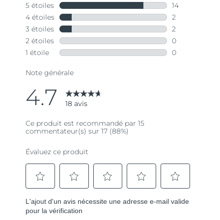
Lien
sur
la
même
page.