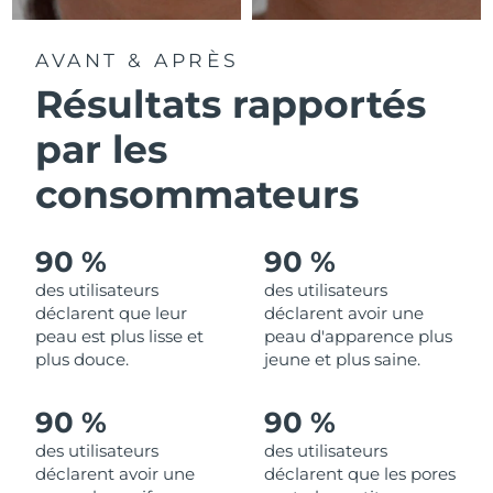
R.A.S. chinoise de
AVANT & APRÈS
Livraison estimée
8/14/26
Macao
Résultats rapportés
Malaisie
Livraison estimée
8/15/26
par les
Malte
Livraison estimée
8/12/26
consommateurs
Mexique
Livraison estimée
8/16/26
90 %
90 %
Monaco
Livraison estimée
8/13/26
des utilisateurs
des utilisateurs
déclarent que leur
déclarent avoir une
Pays-Bas
Livraison estimée
8/12/26
peau est plus lisse et
peau d'apparence plus
plus douce.
jeune et plus saine.
Nouvelle-Zélande
Livraison estimée
8/12/26
90 %
90 %
Norvège
Livraison estimée
8/12/26
des utilisateurs
des utilisateurs
déclarent avoir une
déclarent que les pores
Oman
Livraison estimée
8/15/26