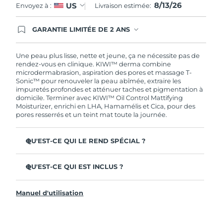
8/13/26
US
Envoyez à :
Livraison estimée:
Turquie
Livraison estimée
8/13/26
GARANTIE LIMITÉE DE 2 ANS
En commandant aujourd'hui, vous êtes
Émirats arabes unis
Livraison estimée
8/13/26
automatiquement couverts par la garantie
FOREO. Cela signifie que si vous rencontrez des
Une peau plus lisse, nette et jeune, ça ne nécessite pas de
problèmes avec votre appareil pendant les 2 ans
rendez-vous en clinique. KIWI™ derma combine
Royaume-Uni
Livraison estimée
8/12/26
de garantie limitée, FOREO vous remplace ce
microdermabrasion, aspiration des pores et massage T-
dernier gratuitement.
Sonic™ pour renouveler la peau abîmée, extraire les
États-Unis
Livraison estimée
8/13/26
impuretés profondes et atténuer taches et pigmentation à
domicile. Terminer avec KIWI™ Oil Control Mattifying
Moisturizer, enrichi en LHA, Hamamélis et Cica, pour des
Ouzbékistan
Livraison estimée
8/17/26
pores resserrés et un teint mat toute la journée.
Viêt Nam
Livraison estimée
8/18/26
QU'EST-CE QUI LE REND SPÉCIAL ?
Trois embouts diamant Adamas couvrent chaque zone
du visage, conçus pour ne jamais être remplacés.
QU'EST-CE QUI EST INCLUS ?
6 intensités et 3 modes de massage personnalisent
KIWI™ derma
chaque soin selon ta peau.
Manuel d'utilisation
KIWI™ Oil Control Mattifying Moisturizer
90 % constatent une peau plus lisse ; 93 % voient des
pores visiblement resserrés.
3 pointes de microdermabrasion en diamant Adamas
Le filtre en silicone 100 % imperméable et résistant aux
Câble de charge USB