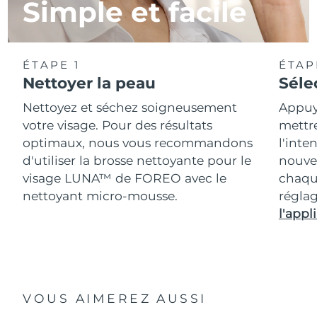
Simple et facile
ÉTAPE 1
ÉTAP
Nettoyer la peau
Séle
Nettoyez et séchez soigneusement
Appuy
votre visage. Pour des résultats
mettr
optimaux, nous vous recommandons
l'inte
d'utiliser la brosse nettoyante pour le
nouvea
visage LUNA™ de FOREO avec le
chaqu
nettoyant micro-mousse.
réglag
l'appli
VOUS AIMEREZ AUSSI