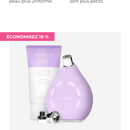
peau plus uniforme.
sont plus petits.
Philippines
Livraison estimée
8/15/26
Pologne
Livraison estimée
8/13/26
ÉCONOMISEZ 18 %
Portugal
Livraison estimée
8/12/26
Porto Rico
Livraison estimée
8/14/26
Qatar
Livraison estimée
8/13/26
La Réunion
Livraison estimée
8/17/26
Roumanie
Livraison estimée
8/12/26
Russie
Livraison estimée
8/20/26
Arabie saoudite
Livraison estimée
8/13/26