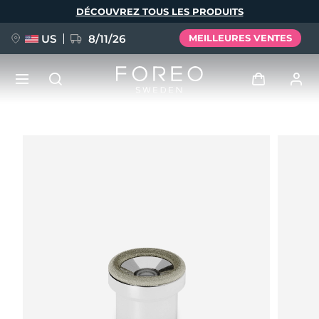
Aller
DÉCOUVREZ TOUS LES PRODUITS
au
contenu
principal
US
8/11/26
MEILLEURES VENTES
NOUVEAU
Se connecter
Langue
BREAKING NEWS
Profil de l'utilisateur
English
Deutsch
Español
Mes appareils
FAQ™ Pure Beauty-Tech Elixir
Français
Italiano
Português
Mes commandes
Polski
Svenska
Русский
Türkçe
简体中文
繁體中文
Mes adresses
issa™ Teeth Whitening Set
Mes abonnements