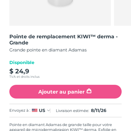
Pays de livraison
États-Unis
Livraison estimée
11/08/2026
FAQ™ Dual LED Panel
Royaume-Uni
Livraison estimée
10/08/2026
Pointe de remplacement KIWI™ derma -
Grande
POPULAIRE
Espagne
Livraison estimée
10/08/2026
Grande pointe en diamant Adamas
Australie
Livraison estimée
13/08/2026
Disponible
$ 24,9
France
Livraison estimée
10/08/2026
TVA et droits inclus
Offres spéciales
Bestsellers
Allemagne
Livraison estimée
10/08/2026
Ajouter au panier
Canada
Livraison estimée
14/08/2026
8/11/26
US
Envoyez à :
Livraison estimée:
Thérapie par lumière rouge
Pointe en diamant Adamas de grande taille pour votre
Australie
Livraison estimée
13/08/2026
appareil de microdermabrasion KIWI™ derma. Exfolie en