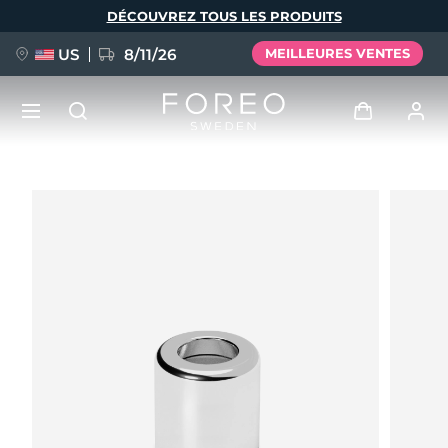
Aller
DÉCOUVREZ TOUS LES PRODUITS
au
contenu
principal
US
8/11/26
MEILLEURES VENTES
NOUVEAU
Se connecter
Langue
BREAKING NEWS
Profil de l'utilisateur
English
Deutsch
Español
Mes appareils
FAQ™ Pure Beauty-Tech Elixir
Français
Italiano
Português
Mes commandes
Polski
Svenska
Русский
Türkçe
简体中文
繁體中文
Mes adresses
issa™ Teeth Whitening Set
Mes abonnements