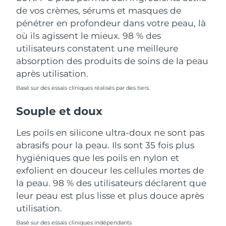
de vos crèmes, sérums et masques de
Turquie
Livraison estimée
8/13/26
pénétrer en profondeur dans votre peau, là
où ils agissent le mieux. 98 % des
Émirats arabes unis
Livraison estimée
8/13/26
utilisateurs constatent une meilleure
absorption des produits de soins de la peau
Royaume-Uni
Livraison estimée
8/12/26
après utilisation.
Basé sur des essais cliniques réalisés par des tiers.
États-Unis
Livraison estimée
8/13/26
Souple et doux
Ouzbékistan
Livraison estimée
8/17/26
Les poils en silicone ultra-doux ne sont pas
Viêt Nam
Livraison estimée
8/18/26
abrasifs pour la peau. Ils sont 35 fois plus
hygiéniques que les poils en nylon et
exfolient en douceur les cellules mortes de
la peau. 98 % des utilisateurs déclarent que
leur peau est plus lisse et plus douce après
utilisation.
Basé sur des essais cliniques indépendants