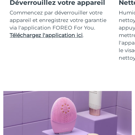
Déverrouillez votre appareil
Nett
Commencez par déverrouiller votre
Humidi
appareil et enregistrez votre garantie
netto
via l'application FOREO For You.
appuy
Téléchargez l'application ici
.
mettre
l'appa
le vis
netto