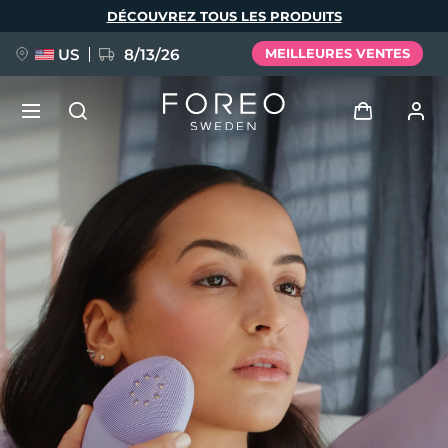
Aller
DÉCOUVREZ TOUS LES PRODUITS
au
contenu
principal
US
8/13/26
MEILLEURES VENTES
NOUVEAU
Se connecter
Langue
BREAKING NEWS
Profil de l'utilisateur
English
Deutsch
Español
Mes appareils
FAQ™ Pure Beauty-Tech Elixir
Français
Italiano
Português
Mes commandes
Polski
Svenska
Русский
Türkçe
简体中文
繁體中文
Mes adresses
issa™ Teeth Whitening Set
Mes abonnements