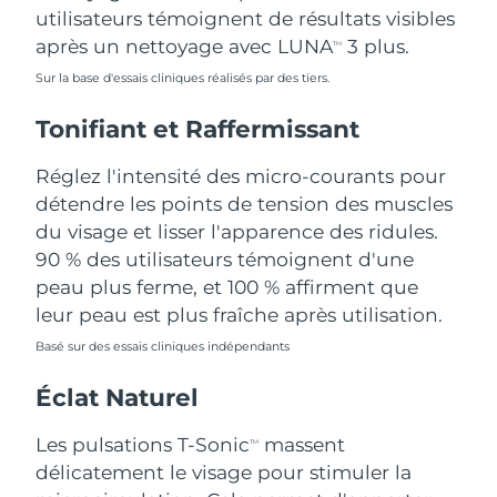
utilisateurs témoignent de résultats visibles
Philippines
après un nettoyage avec LUNA
3 plus.
Livraison estimée
8/15/26
TM
Sur la base d'essais cliniques réalisés par des tiers.
Pologne
Livraison estimée
8/13/26
Tonifiant et Raffermissant
Portugal
Livraison estimée
8/12/26
Réglez l'intensité des micro-courants pour
Porto Rico
détendre les points de tension des muscles
Livraison estimée
8/14/26
du visage et lisser l'apparence des ridules.
Qatar
Livraison estimée
8/13/26
90 % des utilisateurs témoignent d'une
peau plus ferme, et 100 % affirment que
La Réunion
Livraison estimée
8/17/26
leur peau est plus fraîche après utilisation.
Basé sur des essais cliniques indépendants
Roumanie
Livraison estimée
8/12/26
Éclat Naturel
Russie
Livraison estimée
8/20/26
Les pulsations T-Sonic
massent
TM
Arabie saoudite
Livraison estimée
8/13/26
délicatement le visage pour stimuler la