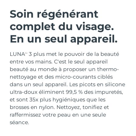
ROUTINE DE BEAUTÉ SUÉDOISE
Autriche
Livraison estimée
8/12/26
Soin régénérant
complet du visage.
Bahreïn
Livraison estimée
8/13/26
En un seul appareil.
Nettoyage du visage
Lifting
Belgique
Livraison estimée
8/12/26
LUNA™ 4 coffret
BEAR™ 2 coffret
Bermudes
Livraison estimée
8/18/26
LUNA
3 plus met le pouvoir de la beauté
TM
Anti-aging massage
Microcurrent toning
entre vos mains. C'est le seul appareil
Bosnie-Herzégovine
Livraison estimée
8/15/26
beauté au monde à proposer un thermo-
Hydratation
Soin bucco-dentaire
nettoyage et des micro-courants ciblés
LUNA™ 4 Plus
BEAR™ 2 go
Brunei
Livraison estimée
8/17/26
UFO™ 3 coffret
issa™ 4
dans un seul appareil. Les picots en silicone
Massage, LED heating
Microcurrent toning on-the-go
FAQ™ TRAITEMENT ANTI-ÂGE
ultra-doux éliminent 99,5 % des impuretés,
Deep facial hydration
Hybrid silicone sonic toothbrush
Bulgarie
Livraison estimée
8/12/26
et sont 35x plus hygiéniques que les
NEW
brosses en nylon. Nettoyez, tonifiez et
LUNA™ 4 Men
BEAR™ 2 eyes & lips
Canada
Livraison estimée
8/16/26
UFO™ 3 LED
issa™ 4 plus
raffermissez votre peau en une seule
For men, anti-aging massage
Microcurrent line smoothing device
Near-infrared and red light therapy
séance.
Smart hybrid silicone sonic toothbrush
Chili
Livraison estimée
8/16/26
device
Anti-âge
Traitements LED