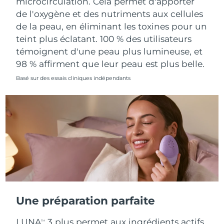
microcirculation. Cela permet d'apporter
Singapour
Livraison estimée
8/14/26
de l'oxygène et des nutriments aux cellules
de la peau, en éliminant les toxines pour un
Slovaquie
Livraison estimée
8/12/26
teint plus éclatant. 100 % des utilisateurs
témoignent d'une peau plus lumineuse, et
Slovénie
Livraison estimée
8/12/26
98 % affirment que leur peau est plus belle.
Afrique du Sud
Livraison estimée
8/20/26
Basé sur des essais cliniques indépendants
Corée du Sud
Livraison estimée
8/14/26
Espagne
Livraison estimée
8/12/26
Suède
Livraison estimée
8/12/26
Suisse
Livraison estimée
8/12/26
Taïwan
Livraison estimée
8/17/26
Une préparation parfaite
Thaïlande
Livraison estimée
8/16/26
LUNA
3 plus permet aux ingrédients actifs
TM