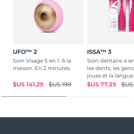
UFO™ 2
ISSA™ 3
Soin Visage 5 en 1. A la
Soin dentaire 4 e
maison. En 2 minutes.
les dents, les genc
joues et la langue
$US 141,29
$US 199
$US 77,39
$US