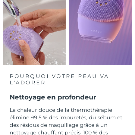
R.A.S. chinoise de
Livraison estimée
8/14/26
Macao
Malaisie
Livraison estimée
8/15/26
Malte
Livraison estimée
8/12/26
Mexique
Livraison estimée
8/16/26
POURQUOI VOTRE PEAU VA
Monaco
Livraison estimée
8/13/26
L'ADORER
Pays-Bas
Livraison estimée
8/12/26
Nettoyage en profondeur
Nouvelle-Zélande
Livraison estimée
8/12/26
La chaleur douce de la thermothérapie
élimine 99,5 % des impuretés, du sébum et
Norvège
Livraison estimée
8/12/26
des résidus de maquillage grâce à un
nettoyage chauffant précis. 100 % des
Oman
Livraison estimée
8/15/26