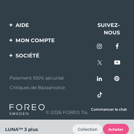
AIDE
SUIVEZ-
NOUS
Contactez-nous
MON COMPTE
Commandes et
Enregistrement produit
livraisons
SOCIÉTÉ
Aide
Garantie et retours
A propos de FOREO
Questions et réponses
Paiement 100% sécurisé
Programme d’affiliation
Critiques de Bazaarvoice
Informations sur la
Nouvelles d'affiliation
batterie
MYSA
Commencer le chat
© 2026 FOREO Tous droits réservés
Partenaires
distributeurs
LUNA™ 3 plus
Collection
Acheter
Conditions d'utilisation