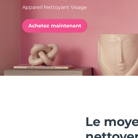
Appareil Nettoyant Visage
issa™ Teeth Whitening Set
Achetez maintenant
FAQ™ Dual LED Panel
POPULAIRE
Offres spéciales
Bestsellers
Le moye
nettoyer