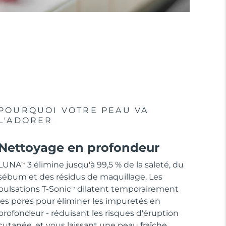
POURQUOI VOTRE PEAU VA
L'ADORER
Nettoyage en profondeur
LUNA
3 élimine jusqu'à 99,5 % de la saleté, du
TM
sébum et des résidus de maquillage. Les
pulsations T-Sonic
dilatent temporairement
TM
les pores pour éliminer les impuretés en
profondeur - réduisant les risques d'éruption
cutanée, et vous laissant une peau fraîche.