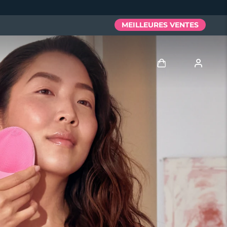
MEILLEURES VENTES
Se connecter
Profil de l'utilisateur
Mes appareils
Mes commandes
Mes adresses
Mes abonnements