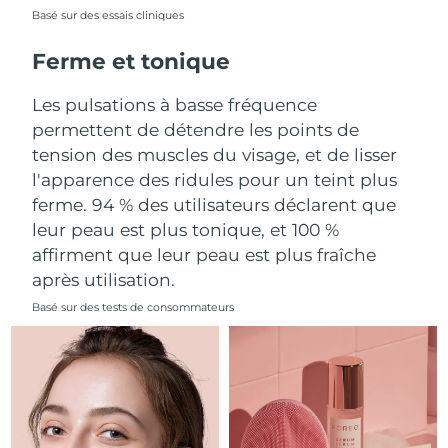
Basé sur des essais cliniques
Philippines
Livraison estimée
15/8/26
Ferme et tonique
Pologne
Livraison estimée
13/8/26
Les pulsations à basse fréquence
permettent de détendre les points de
Portugal
Livraison estimée
12/8/26
tension des muscles du visage, et de lisser
l'apparence des ridules pour un teint plus
Porto Rico
Livraison estimée
14/8/26
ferme. 94 % des utilisateurs déclarent que
leur peau est plus tonique, et 100 %
Qatar
Livraison estimée
13/8/26
affirment que leur peau est plus fraîche
La Réunion
Livraison estimée
17/8/26
après utilisation.
Basé sur des tests de consommateurs
Roumanie
Livraison estimée
12/8/26
Russie
Livraison estimée
20/8/26
Arabie saoudite
Livraison estimée
13/8/26