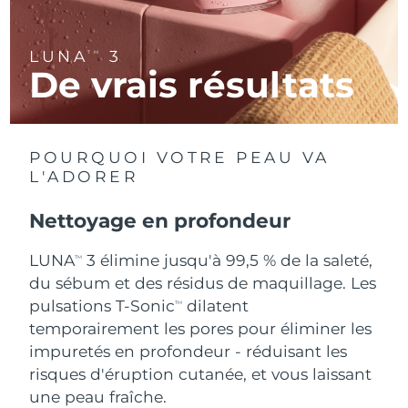
R.A.S. chinoise de
Livraison estimée
14/8/26
LUNA
3
TM
Macao
De vrais résultats
Malaisie
Livraison estimée
15/8/26
Malte
Livraison estimée
12/8/26
POURQUOI VOTRE PEAU VA
L'ADORER
Mexique
Livraison estimée
16/8/26
Nettoyage en profondeur
Monaco
Livraison estimée
13/8/26
LUNA
3 élimine jusqu'à 99,5 % de la saleté,
TM
Pays-Bas
Livraison estimée
12/8/26
du sébum et des résidus de maquillage. Les
pulsations T-Sonic
dilatent
TM
Nouvelle-Zélande
Livraison estimée
12/8/26
temporairement les pores pour éliminer les
impuretés en profondeur - réduisant les
Norvège
Livraison estimée
12/8/26
risques d'éruption cutanée, et vous laissant
une peau fraîche.
Oman
Livraison estimée
15/8/26