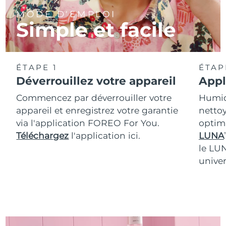
MODE D'EMPLOI
Simple et facile
ÉTAPE 1
ÉTAP
Déverrouillez votre appareil
Appl
Commencez par déverrouiller votre
Humidi
appareil et enregistrez votre garantie
nettoy
via l'application FOREO For You.
optim
Téléchargez
l'application ici.
LUNA
T
le LU
univer