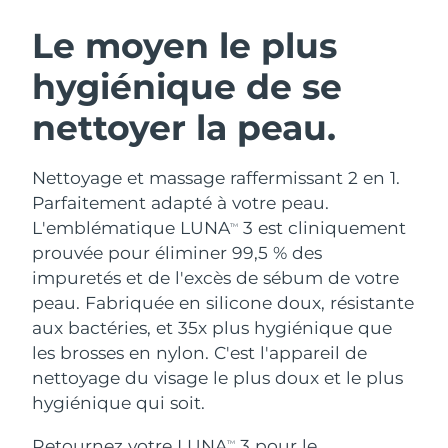
ROUTINE DE BEAUTÉ SUÉDOISE
Autriche
Livraison estimée
12/8/26
Le moyen le plus
hygiénique de se
Bahreïn
Livraison estimée
13/8/26
nettoyer la peau.
Nettoyage du visage
Lifting
Belgique
Livraison estimée
12/8/26
LUNA™ 4 coffret
BEAR™ 2 coffret
Bermudes
Livraison estimée
18/8/26
Nettoyage et massage raffermissant 2 en 1.
Anti-aging massage
Microcurrent toning
Parfaitement adapté à votre peau.
Bosnie-Herzégovine
Livraison estimée
15/8/26
L'emblématique LUNA
3 est cliniquement
TM
Hydratation
Soin bucco-dentaire
prouvée pour éliminer 99,5 % des
LUNA™ 4 Plus
BEAR™ 2 go
Brunei
Livraison estimée
17/8/26
UFO™ 3 coffret
issa™ 4
impuretés et de l'excès de sébum de votre
Massage, LED heating
Microcurrent toning on-the-go
FAQ™ TRAITEMENT ANTI-ÂGE
peau. Fabriquée en silicone doux, résistante
Deep facial hydration
Hybrid silicone sonic toothbrush
Bulgarie
Livraison estimée
12/8/26
aux bactéries, et 35x plus hygiénique que
NEW
les brosses en nylon. C'est l'appareil de
LUNA™ 4 Men
BEAR™ 2 eyes & lips
Canada
Livraison estimée
16/8/26
UFO™ 3 LED
issa™ 4 plus
nettoyage du visage le plus doux et le plus
For men, anti-aging massage
Microcurrent line smoothing device
Near-infrared and red light therapy
hygiénique qui soit.
Smart hybrid silicone sonic toothbrush
Chili
Livraison estimée
16/8/26
device
Anti-âge
Traitements LED
Retournez votre LUNA
3 pour le
TM