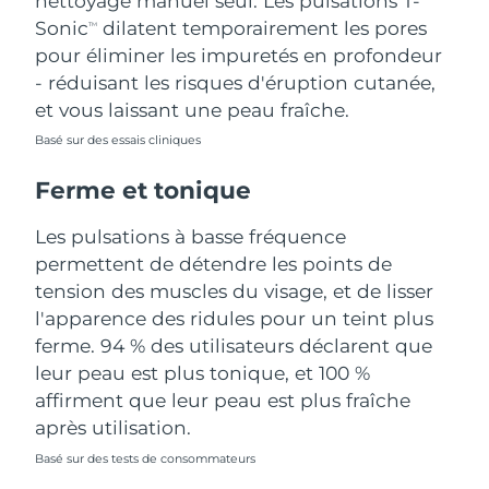
nettoyage manuel seul. Les pulsations T-
Sonic
dilatent temporairement les pores
TM
Turquie
Livraison estimée
13/8/26
pour éliminer les impuretés en profondeur
- réduisant les risques d'éruption cutanée,
Émirats arabes unis
Livraison estimée
13/8/26
et vous laissant une peau fraîche.
Royaume-Uni
Basé sur des essais cliniques
Livraison estimée
12/8/26
Ferme et tonique
États-Unis
Livraison estimée
13/8/26
Les pulsations à basse fréquence
Ouzbékistan
Livraison estimée
17/8/26
permettent de détendre les points de
tension des muscles du visage, et de lisser
Viêt Nam
Livraison estimée
18/8/26
l'apparence des ridules pour un teint plus
ferme. 94 % des utilisateurs déclarent que
leur peau est plus tonique, et 100 %
affirment que leur peau est plus fraîche
après utilisation.
Basé sur des tests de consommateurs