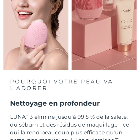
Singapour
Livraison estimée
14/8/26
Slovaquie
Livraison estimée
12/8/26
Slovénie
Livraison estimée
12/8/26
Afrique du Sud
Livraison estimée
20/8/26
Corée du Sud
Livraison estimée
14/8/26
Espagne
Livraison estimée
12/8/26
POURQUOI VOTRE PEAU VA
L'ADORER
Suède
Livraison estimée
12/8/26
Nettoyage en profondeur
Suisse
Livraison estimée
12/8/26
LUNA
3 élimine jusqu'à 99,5 % de la saleté,
TM
Taïwan
Livraison estimée
17/8/26
du sébum et des résidus de maquillage - ce
qui la rend beaucoup plus efficace qu'un
Thaïlande
Livraison estimée
16/8/26