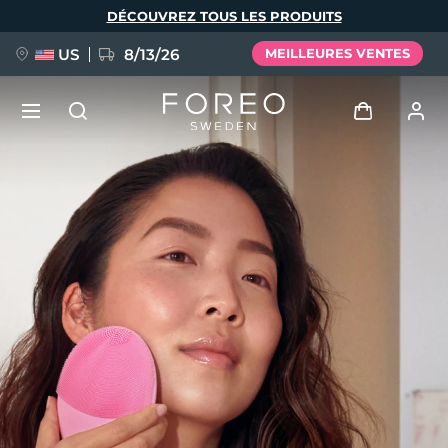
Aller
DÉCOUVREZ TOUS LES PRODUITS
au
contenu
principal
US
8/13/26
MEILLEURES VENTES
NOUVEAU
Se connecter
Langue
BREAKING NEWS
Profil de l'utilisateur
English
Deutsch
Español
Mes appareils
FAQ™ Pure Beauty-Tech Elixir
Français
Italiano
Português
Mes commandes
Polski
Svenska
Русский
Türkçe
简体中文
繁體中文
Mes adresses
issa™ Teeth Whitening Set
Mes abonnements