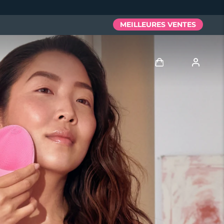
MEILLEURES VENTES
Se connecter
Profil de l'utilisateur
Mes appareils
Mes commandes
Mes adresses
Mes abonnements