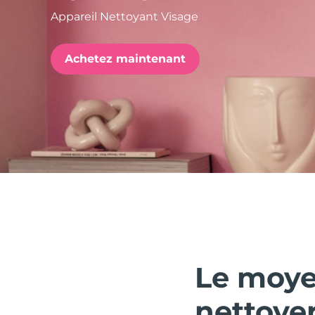
Appareil Nettoyant Visage
issa™ Teeth Whitening Set
Achetez maintenant
FAQ™ Dual LED Panel
POPULAIRE
Offres spéciales
Bestsellers
Le moye
nettoyer