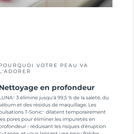
POURQUOI VOTRE PEAU VA
L'ADORER
Nettoyage en profondeur
LUNA
3 élimine jusqu'à 99,5 % de la saleté, du
TM
sébum et des résidus de maquillage. Les
pulsations T-Sonic
dilatent temporairement
TM
les pores pour éliminer les impuretés en
profondeur - réduisant les risques d'éruption
cutanée, et vous laissant une peau fraîche.