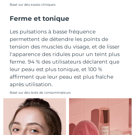
Basé sur des essais cliniques
Philippines
Livraison estimée
8/13/26
Ferme et tonique
Pologne
Livraison estimée
8/11/26
Les pulsations à basse fréquence
permettent de détendre les points de
Portugal
Livraison estimée
8/10/26
tension des muscles du visage, et de lisser
l'apparence des ridules pour un teint plus
Porto Rico
Livraison estimée
8/12/26
ferme. 94 % des utilisateurs déclarent que
leur peau est plus tonique, et 100 %
Qatar
Livraison estimée
8/11/26
affirment que leur peau est plus fraîche
La Réunion
Livraison estimée
8/15/26
après utilisation.
Basé sur des tests de consommateurs
Roumanie
Livraison estimée
8/10/26
Russie
Livraison estimée
8/18/26
Arabie saoudite
Livraison estimée
8/11/26