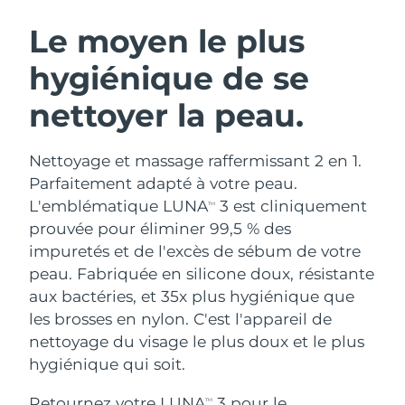
ROUTINE DE BEAUTÉ SUÉDOISE
Autriche
Livraison estimée
8/10/26
Le moyen le plus
hygiénique de se
Bahreïn
Livraison estimée
8/11/26
nettoyer la peau.
Nettoyage du visage
Lifting
Belgique
Livraison estimée
8/10/26
LUNA™ 4 coffret
BEAR™ 2 coffret
Bermudes
Livraison estimée
8/16/26
Nettoyage et massage raffermissant 2 en 1.
Anti-aging massage
Microcurrent toning
Parfaitement adapté à votre peau.
Bosnie-Herzégovine
Livraison estimée
8/13/26
L'emblématique LUNA
3 est cliniquement
TM
Hydratation
Soin bucco-dentaire
prouvée pour éliminer 99,5 % des
LUNA™ 4 Plus
BEAR™ 2 go
Brunei
Livraison estimée
8/15/26
UFO™ 3 coffret
issa™ 4
impuretés et de l'excès de sébum de votre
Massage, LED heating
Microcurrent toning on-the-go
FAQ™ TRAITEMENT ANTI-ÂGE
peau. Fabriquée en silicone doux, résistante
Deep facial hydration
Hybrid silicone sonic toothbrush
Bulgarie
Livraison estimée
8/10/26
aux bactéries, et 35x plus hygiénique que
NEW
les brosses en nylon. C'est l'appareil de
LUNA™ 4 Men
BEAR™ 2 eyes & lips
Canada
Livraison estimée
8/14/26
UFO™ 3 LED
issa™ 4 plus
nettoyage du visage le plus doux et le plus
For men, anti-aging massage
Microcurrent line smoothing device
Near-infrared and red light therapy
hygiénique qui soit.
Smart hybrid silicone sonic toothbrush
Chili
Livraison estimée
8/14/26
device
Anti-âge
Traitements LED
Retournez votre LUNA
3 pour le
TM