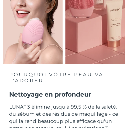
Singapour
Livraison estimée
8/12/26
Slovaquie
Livraison estimée
8/10/26
Slovénie
Livraison estimée
8/10/26
Afrique du Sud
Livraison estimée
8/18/26
Corée du Sud
Livraison estimée
8/12/26
Espagne
Livraison estimée
8/10/26
POURQUOI VOTRE PEAU VA
L'ADORER
Suède
Livraison estimée
8/10/26
Nettoyage en profondeur
Suisse
Livraison estimée
8/10/26
LUNA
3 élimine jusqu'à 99,5 % de la saleté,
TM
Taïwan
Livraison estimée
8/15/26
du sébum et des résidus de maquillage - ce
qui la rend beaucoup plus efficace qu'un
Thaïlande
Livraison estimée
8/14/26