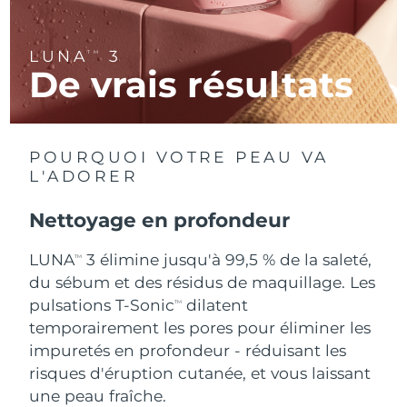
R.A.S. chinoise de
Livraison estimée
8/12/26
LUNA
3
TM
Macao
De vrais résultats
Malaisie
Livraison estimée
8/13/26
Malte
Livraison estimée
8/10/26
POURQUOI VOTRE PEAU VA
L'ADORER
Mexique
Livraison estimée
8/14/26
Nettoyage en profondeur
Monaco
Livraison estimée
8/11/26
LUNA
3 élimine jusqu'à 99,5 % de la saleté,
TM
Pays-Bas
Livraison estimée
8/10/26
du sébum et des résidus de maquillage. Les
pulsations T-Sonic
dilatent
TM
Nouvelle-Zélande
Livraison estimée
8/10/26
temporairement les pores pour éliminer les
impuretés en profondeur - réduisant les
Norvège
Livraison estimée
8/10/26
risques d'éruption cutanée, et vous laissant
une peau fraîche.
Oman
Livraison estimée
8/13/26