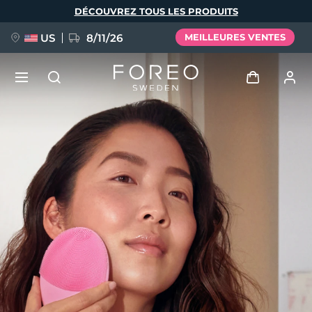
Aller
DÉCOUVREZ TOUS LES PRODUITS
au
contenu
principal
US
8/11/26
MEILLEURES VENTES
NOUVEAU
Se connecter
Langue
BREAKING NEWS
Profil de l'utilisateur
English
Deutsch
Español
Mes appareils
FAQ™ Pure Beauty-Tech Elixir
Français
Italiano
Português
Mes commandes
Polski
Svenska
Русский
Türkçe
简体中文
繁體中文
Mes adresses
issa™ Teeth Whitening Set
Mes abonnements