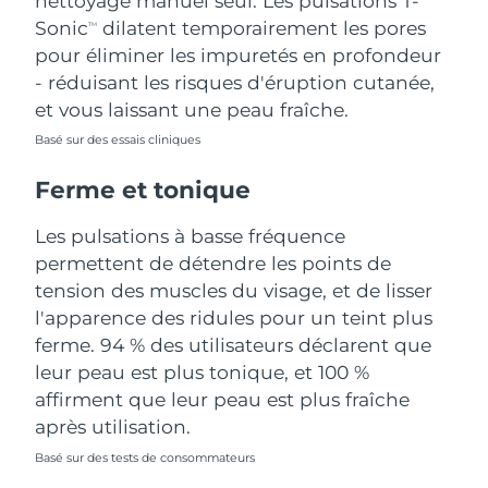
nettoyage manuel seul. Les pulsations T-
Sonic
dilatent temporairement les pores
TM
Turquie
Livraison estimée
8/11/26
pour éliminer les impuretés en profondeur
- réduisant les risques d'éruption cutanée,
Émirats arabes unis
Livraison estimée
8/11/26
et vous laissant une peau fraîche.
Royaume-Uni
Basé sur des essais cliniques
Livraison estimée
8/10/26
Ferme et tonique
États-Unis
Livraison estimée
8/11/26
Les pulsations à basse fréquence
Ouzbékistan
Livraison estimée
8/15/26
permettent de détendre les points de
tension des muscles du visage, et de lisser
Viêt Nam
Livraison estimée
8/16/26
l'apparence des ridules pour un teint plus
ferme. 94 % des utilisateurs déclarent que
leur peau est plus tonique, et 100 %
affirment que leur peau est plus fraîche
après utilisation.
Basé sur des tests de consommateurs