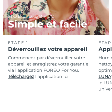
MODE D'EMPLOI
Simple et facile
ÉTAPE 1
ÉTAP
Déverrouillez votre appareil
Appl
Commencez par déverrouiller votre
Humidi
appareil et enregistrez votre garantie
nettoy
via l'application FOREO For You.
optim
Téléchargez
l'application ici.
LUNA
T
le LU
univer