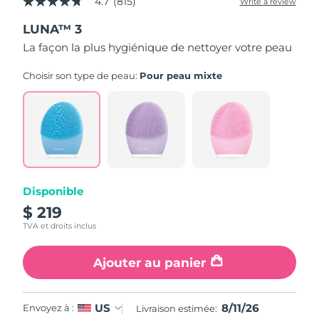
4.7
(815)
Write a review
4.7
out
LUNA™ 3
of
5
La façon la plus hygiénique de nettoyer votre peau
stars,
average
rating
Choisir son type de peau:
Pour peau mixte
value.
Read
815
Reviews.
Same
page
link.
Disponible
$ 219
TVA et droits inclus
Ajouter au panier
8/11/26
US
Envoyez à :
Livraison estimée: