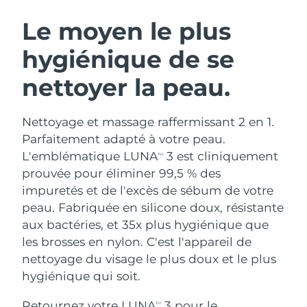
ROUTINE DE BEAUTÉ SUÉDOISE
Autriche
Livraison estimée
8/9/26
Le moyen le plus
hygiénique de se
Bahreïn
Livraison estimée
8/10/26
nettoyer la peau.
Nettoyage du visage
Lifting
Belgique
Livraison estimée
8/9/26
LUNA™ 4 coffret
BEAR™ 2 coffret
Bermudes
Livraison estimée
8/15/26
Nettoyage et massage raffermissant 2 en 1.
Anti-aging massage
Microcurrent toning
Parfaitement adapté à votre peau.
Bosnie-Herzégovine
Livraison estimée
8/12/26
L'emblématique LUNA
3 est cliniquement
TM
Hydratation
Soin bucco-dentaire
prouvée pour éliminer 99,5 % des
LUNA™ 4 Plus
BEAR™ 2 go
Brunei
Livraison estimée
8/14/26
UFO™ 3 coffret
issa™ 4
impuretés et de l'excès de sébum de votre
Massage, LED heating
Microcurrent toning on-the-go
FAQ™ TRAITEMENT ANTI-ÂGE
peau. Fabriquée en silicone doux, résistante
Deep facial hydration
Hybrid silicone sonic toothbrush
Bulgarie
Livraison estimée
8/9/26
aux bactéries, et 35x plus hygiénique que
NEW
les brosses en nylon. C'est l'appareil de
LUNA™ 4 Men
BEAR™ 2 eyes & lips
Canada
Livraison estimée
8/13/26
UFO™ 3 LED
issa™ 4 plus
nettoyage du visage le plus doux et le plus
For men, anti-aging massage
Microcurrent line smoothing device
Near-infrared and red light therapy
hygiénique qui soit.
Smart hybrid silicone sonic toothbrush
Chili
Livraison estimée
8/13/26
device
Anti-âge
Traitements LED
Retournez votre LUNA
3 pour le
TM