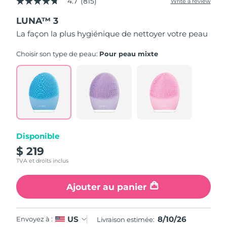
4.7
(815)
Write a review
4.7
out
LUNA™ 3
of
5
La façon la plus hygiénique de nettoyer votre peau
stars,
average
rating
Choisir son type de peau:
Pour peau mixte
value.
Read
815
Reviews.
Same
page
link.
Disponible
$ 219
TVA et droits inclus
Ajouter au panier
8/10/26
US
Envoyez à :
Livraison estimée: