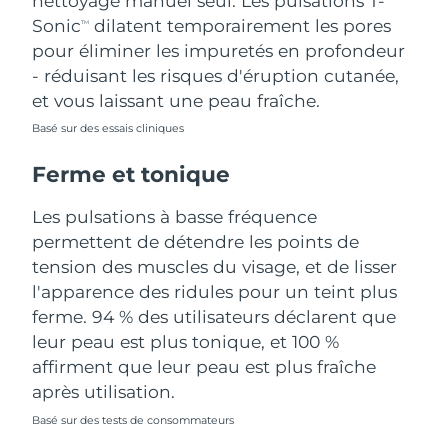
nettoyage manuel seul. Les pulsations T-
Sonic
dilatent temporairement les pores
TM
Turquie
Livraison estimée
8/10/26
pour éliminer les impuretés en profondeur
- réduisant les risques d'éruption cutanée,
Émirats arabes unis
Livraison estimée
8/10/26
et vous laissant une peau fraîche.
Royaume-Uni
Basé sur des essais cliniques
Livraison estimée
8/9/26
Ferme et tonique
États-Unis
Livraison estimée
8/10/26
Les pulsations à basse fréquence
Ouzbékistan
Livraison estimée
8/14/26
permettent de détendre les points de
tension des muscles du visage, et de lisser
Viêt Nam
Livraison estimée
8/15/26
l'apparence des ridules pour un teint plus
ferme. 94 % des utilisateurs déclarent que
leur peau est plus tonique, et 100 %
affirment que leur peau est plus fraîche
après utilisation.
Basé sur des tests de consommateurs