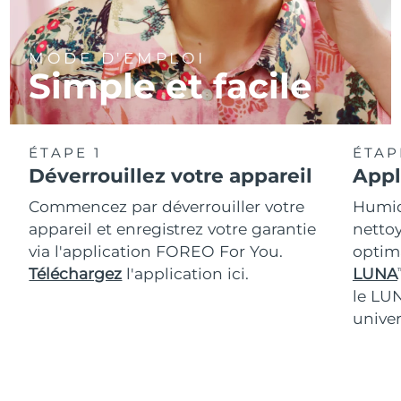
MODE D'EMPLOI
Simple et facile
ÉTAPE 1
ÉTAP
Déverrouillez votre appareil
Appl
Commencez par déverrouiller votre
Humidi
appareil et enregistrez votre garantie
nettoy
via l'application FOREO For You.
optim
Téléchargez
l'application ici.
LUNA
T
le LU
univer