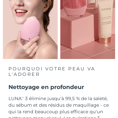
Singapour
Livraison estimée
8/11/26
Slovaquie
Livraison estimée
8/9/26
Slovénie
Livraison estimée
8/9/26
Afrique du Sud
Livraison estimée
8/17/26
Corée du Sud
Livraison estimée
8/11/26
Espagne
Livraison estimée
8/9/26
POURQUOI VOTRE PEAU VA
L'ADORER
Suède
Livraison estimée
8/9/26
Nettoyage en profondeur
Suisse
Livraison estimée
8/9/26
LUNA
3 élimine jusqu'à 99,5 % de la saleté,
TM
Taïwan
Livraison estimée
8/14/26
du sébum et des résidus de maquillage - ce
qui la rend beaucoup plus efficace qu'un
Thaïlande
Livraison estimée
8/13/26