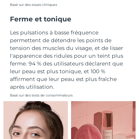
Basé sur des essais cliniques
Philippines
Livraison estimée
8/12/26
Ferme et tonique
Pologne
Livraison estimée
8/10/26
Les pulsations à basse fréquence
permettent de détendre les points de
Portugal
Livraison estimée
8/9/26
tension des muscles du visage, et de lisser
l'apparence des ridules pour un teint plus
Porto Rico
Livraison estimée
8/11/26
ferme. 94 % des utilisateurs déclarent que
leur peau est plus tonique, et 100 %
Qatar
Livraison estimée
8/10/26
affirment que leur peau est plus fraîche
La Réunion
Livraison estimée
8/14/26
après utilisation.
Basé sur des tests de consommateurs
Roumanie
Livraison estimée
8/9/26
Russie
Livraison estimée
8/17/26
Arabie saoudite
Livraison estimée
8/10/26