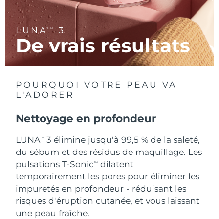
R.A.S. chinoise de
Livraison estimée
8/11/26
LUNA
3
TM
Macao
De vrais résultats
Malaisie
Livraison estimée
8/12/26
Malte
Livraison estimée
8/9/26
POURQUOI VOTRE PEAU VA
L'ADORER
Mexique
Livraison estimée
8/13/26
Nettoyage en profondeur
Monaco
Livraison estimée
8/10/26
LUNA
3 élimine jusqu'à 99,5 % de la saleté,
TM
Pays-Bas
Livraison estimée
8/9/26
du sébum et des résidus de maquillage. Les
pulsations T-Sonic
dilatent
TM
Nouvelle-Zélande
Livraison estimée
8/9/26
temporairement les pores pour éliminer les
impuretés en profondeur - réduisant les
Norvège
Livraison estimée
8/9/26
risques d'éruption cutanée, et vous laissant
une peau fraîche.
Oman
Livraison estimée
8/12/26