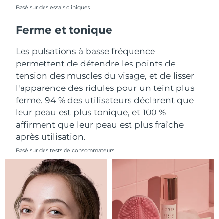
Basé sur des essais cliniques
Philippines
Livraison estimée
8/15/26
Ferme et tonique
Pologne
Livraison estimée
8/13/26
Les pulsations à basse fréquence
permettent de détendre les points de
Portugal
Livraison estimée
8/12/26
tension des muscles du visage, et de lisser
l'apparence des ridules pour un teint plus
Porto Rico
Livraison estimée
8/14/26
ferme. 94 % des utilisateurs déclarent que
leur peau est plus tonique, et 100 %
Qatar
Livraison estimée
8/13/26
affirment que leur peau est plus fraîche
La Réunion
Livraison estimée
8/17/26
après utilisation.
Basé sur des tests de consommateurs
Roumanie
Livraison estimée
8/12/26
Russie
Livraison estimée
8/20/26
Arabie saoudite
Livraison estimée
8/13/26