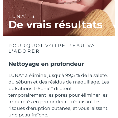
R.A.S. chinoise de
Livraison estimée
8/14/26
LUNA
3
TM
Macao
De vrais résultats
Malaisie
Livraison estimée
8/15/26
Malte
Livraison estimée
8/12/26
POURQUOI VOTRE PEAU VA
L'ADORER
Mexique
Livraison estimée
8/16/26
Nettoyage en profondeur
Monaco
Livraison estimée
8/13/26
LUNA
3 élimine jusqu'à 99,5 % de la saleté,
TM
Pays-Bas
Livraison estimée
8/12/26
du sébum et des résidus de maquillage. Les
pulsations T-Sonic
dilatent
TM
Nouvelle-Zélande
Livraison estimée
8/12/26
temporairement les pores pour éliminer les
impuretés en profondeur - réduisant les
Norvège
Livraison estimée
8/12/26
risques d'éruption cutanée, et vous laissant
une peau fraîche.
Oman
Livraison estimée
8/15/26