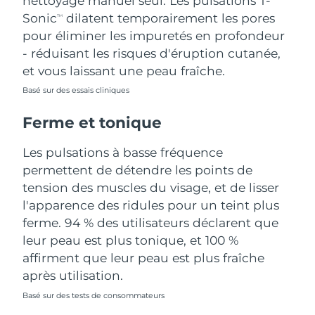
nettoyage manuel seul. Les pulsations T-
Sonic
dilatent temporairement les pores
TM
Turquie
Livraison estimée
8/13/26
pour éliminer les impuretés en profondeur
- réduisant les risques d'éruption cutanée,
Émirats arabes unis
Livraison estimée
8/13/26
et vous laissant une peau fraîche.
Royaume-Uni
Basé sur des essais cliniques
Livraison estimée
8/12/26
Ferme et tonique
États-Unis
Livraison estimée
8/13/26
Les pulsations à basse fréquence
Ouzbékistan
Livraison estimée
8/17/26
permettent de détendre les points de
tension des muscles du visage, et de lisser
Viêt Nam
Livraison estimée
8/18/26
l'apparence des ridules pour un teint plus
ferme. 94 % des utilisateurs déclarent que
leur peau est plus tonique, et 100 %
affirment que leur peau est plus fraîche
après utilisation.
Basé sur des tests de consommateurs