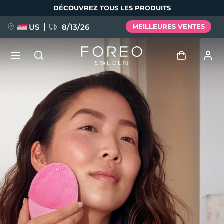
Aller
DÉCOUVREZ TOUS LES PRODUITS
au
contenu
principal
US
8/13/26
MEILLEURES VENTES
NOUVEAU
Se connecter
Langue
BREAKING NEWS
Profil de l'utilisateur
English
Deutsch
Español
Mes appareils
FAQ™ Pure Beauty-Tech Elixir
Français
Italiano
Português
Mes commandes
Polski
Svenska
Русский
Türkçe
简体中文
繁體中文
Mes adresses
issa™ Teeth Whitening Set
Mes abonnements