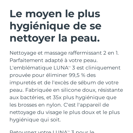
ROUTINE DE BEAUTÉ SUÉDOISE
Autriche
Livraison estimée
8/12/26
Le moyen le plus
hygiénique de se
Bahreïn
Livraison estimée
8/13/26
nettoyer la peau.
Nettoyage du visage
Lifting
Belgique
Livraison estimée
8/12/26
LUNA™ 4 coffret
BEAR™ 2 coffret
Bermudes
Livraison estimée
8/18/26
Nettoyage et massage raffermissant 2 en 1.
Anti-aging massage
Microcurrent toning
Parfaitement adapté à votre peau.
Bosnie-Herzégovine
Livraison estimée
8/15/26
L'emblématique LUNA
3 est cliniquement
TM
Hydratation
Soin bucco-dentaire
prouvée pour éliminer 99,5 % des
LUNA™ 4 Plus
BEAR™ 2 go
Brunei
Livraison estimée
8/17/26
UFO™ 3 coffret
issa™ 4
impuretés et de l'excès de sébum de votre
Massage, LED heating
Microcurrent toning on-the-go
FAQ™ TRAITEMENT ANTI-ÂGE
peau. Fabriquée en silicone doux, résistante
Deep facial hydration
Hybrid silicone sonic toothbrush
Bulgarie
Livraison estimée
8/12/26
aux bactéries, et 35x plus hygiénique que
NEW
les brosses en nylon. C'est l'appareil de
LUNA™ 4 Men
BEAR™ 2 eyes & lips
Canada
Livraison estimée
8/16/26
UFO™ 3 LED
issa™ 4 plus
nettoyage du visage le plus doux et le plus
For men, anti-aging massage
Microcurrent line smoothing device
Near-infrared and red light therapy
hygiénique qui soit.
Smart hybrid silicone sonic toothbrush
Chili
Livraison estimée
8/16/26
device
Anti-âge
Traitements LED
Retournez votre LUNA
3 pour le
TM