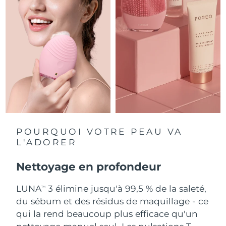
Singapour
Livraison estimée
8/14/26
Slovaquie
Livraison estimée
8/12/26
Slovénie
Livraison estimée
8/12/26
Afrique du Sud
Livraison estimée
8/20/26
Corée du Sud
Livraison estimée
8/14/26
Espagne
Livraison estimée
8/12/26
POURQUOI VOTRE PEAU VA
L'ADORER
Suède
Livraison estimée
8/12/26
Nettoyage en profondeur
Suisse
Livraison estimée
8/12/26
LUNA
3 élimine jusqu'à 99,5 % de la saleté,
TM
Taïwan
Livraison estimée
8/17/26
du sébum et des résidus de maquillage - ce
qui la rend beaucoup plus efficace qu'un
Thaïlande
Livraison estimée
8/16/26