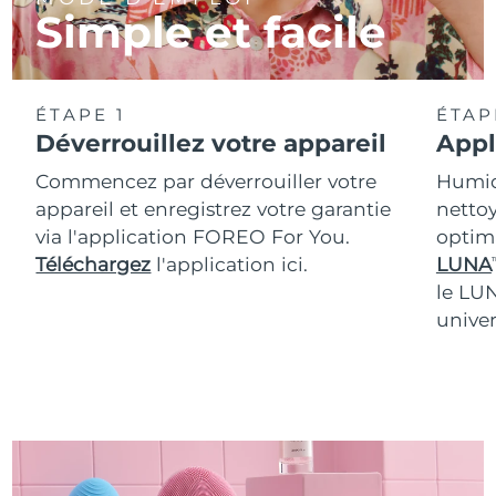
Simple et facile
ÉTAPE 1
ÉTAP
Déverrouillez votre appareil
Appl
Commencez par déverrouiller votre
Humidi
appareil et enregistrez votre garantie
nettoy
via l'application FOREO For You.
optim
Téléchargez
l'application ici.
LUNA
T
le LU
univer