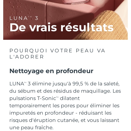
R.A.S. chinoise de
Livraison estimée
8/12/26
LUNA
3
TM
Macao
De vrais résultats
Malaisie
Livraison estimée
8/13/26
Malte
Livraison estimée
8/10/26
POURQUOI VOTRE PEAU VA
L'ADORER
Mexique
Livraison estimée
8/14/26
Nettoyage en profondeur
Monaco
Livraison estimée
8/11/26
LUNA
3 élimine jusqu'à 99,5 % de la saleté,
TM
Pays-Bas
Livraison estimée
8/10/26
du sébum et des résidus de maquillage. Les
pulsations T-Sonic
dilatent
TM
Nouvelle-Zélande
Livraison estimée
8/10/26
temporairement les pores pour éliminer les
impuretés en profondeur - réduisant les
Norvège
Livraison estimée
8/10/26
risques d'éruption cutanée, et vous laissant
une peau fraîche.
Oman
Livraison estimée
8/13/26