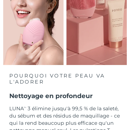
Singapour
Livraison estimée
8/12/26
Slovaquie
Livraison estimée
8/10/26
Slovénie
Livraison estimée
8/10/26
Afrique du Sud
Livraison estimée
8/18/26
Corée du Sud
Livraison estimée
8/12/26
Espagne
Livraison estimée
8/10/26
POURQUOI VOTRE PEAU VA
L'ADORER
Suède
Livraison estimée
8/10/26
Nettoyage en profondeur
Suisse
Livraison estimée
8/10/26
LUNA
3 élimine jusqu'à 99,5 % de la saleté,
TM
Taïwan
Livraison estimée
8/15/26
du sébum et des résidus de maquillage - ce
qui la rend beaucoup plus efficace qu'un
Thaïlande
Livraison estimée
8/14/26