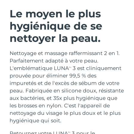
ROUTINE DE BEAUTÉ SUÉDOISE
Autriche
Livraison estimée
8/10/26
Le moyen le plus
hygiénique de se
Bahreïn
Livraison estimée
8/11/26
nettoyer la peau.
Nettoyage du visage
Lifting
Belgique
Livraison estimée
8/10/26
LUNA™ 4 coffret
BEAR™ 2 coffret
Bermudes
Livraison estimée
8/16/26
Nettoyage et massage raffermissant 2 en 1.
Anti-aging massage
Microcurrent toning
Parfaitement adapté à votre peau.
Bosnie-Herzégovine
Livraison estimée
8/13/26
L'emblématique LUNA
3 est cliniquement
TM
Hydratation
Soin bucco-dentaire
prouvée pour éliminer 99,5 % des
LUNA™ 4 Plus
BEAR™ 2 go
Brunei
Livraison estimée
8/15/26
UFO™ 3 coffret
issa™ 4
impuretés et de l'excès de sébum de votre
Massage, LED heating
Microcurrent toning on-the-go
FAQ™ TRAITEMENT ANTI-ÂGE
peau. Fabriquée en silicone doux, résistante
Deep facial hydration
Hybrid silicone sonic toothbrush
Bulgarie
Livraison estimée
8/10/26
aux bactéries, et 35x plus hygiénique que
NEW
les brosses en nylon. C'est l'appareil de
LUNA™ 4 Men
BEAR™ 2 eyes & lips
Canada
Livraison estimée
8/14/26
UFO™ 3 LED
issa™ 4 plus
nettoyage du visage le plus doux et le plus
For men, anti-aging massage
Microcurrent line smoothing device
Near-infrared and red light therapy
hygiénique qui soit.
Smart hybrid silicone sonic toothbrush
Chili
Livraison estimée
8/14/26
device
Anti-âge
Traitements LED
Retournez votre LUNA
3 pour le
TM