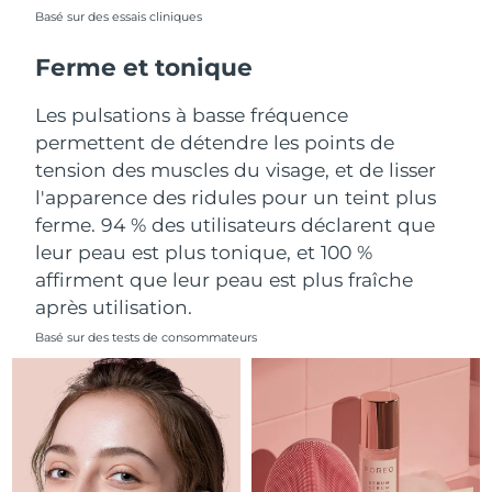
Basé sur des essais cliniques
Philippines
Livraison estimée
8/13/26
Ferme et tonique
Pologne
Livraison estimée
8/11/26
Les pulsations à basse fréquence
permettent de détendre les points de
Portugal
Livraison estimée
8/10/26
tension des muscles du visage, et de lisser
l'apparence des ridules pour un teint plus
Porto Rico
Livraison estimée
8/12/26
ferme. 94 % des utilisateurs déclarent que
leur peau est plus tonique, et 100 %
Qatar
Livraison estimée
8/11/26
affirment que leur peau est plus fraîche
La Réunion
Livraison estimée
8/15/26
après utilisation.
Basé sur des tests de consommateurs
Roumanie
Livraison estimée
8/10/26
Russie
Livraison estimée
8/18/26
Arabie saoudite
Livraison estimée
8/11/26