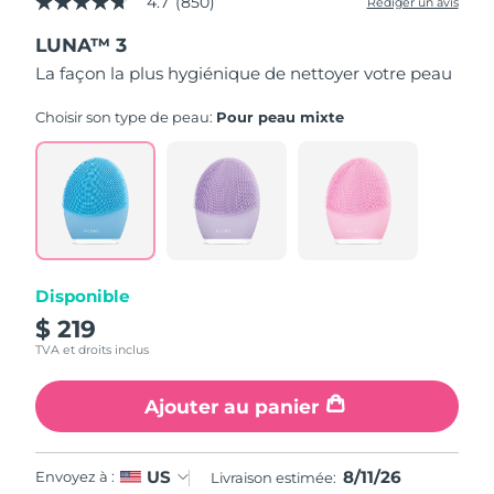
4.7
(850)
Rédiger un avis
4.7
étoiles
LUNA™ 3
sur
5,
La façon la plus hygiénique de nettoyer votre peau
valeur
de
la
Choisir son type de peau:
Pour peau mixte
note
moyenne.
Read
850
Reviews.
Lien
sur
la
même
page.
Disponible
$ 219
TVA et droits inclus
Ajouter au panier
8/11/26
US
Envoyez à :
Livraison estimée: