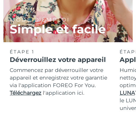
MODE D'EMPLOI
Simple et facile
ÉTAPE 1
ÉTAP
Déverrouillez votre appareil
Appl
Commencez par déverrouiller votre
Humidi
appareil et enregistrez votre garantie
nettoy
via l'application FOREO For You.
optim
Téléchargez
l'application ici.
LUNA
T
le LU
univer