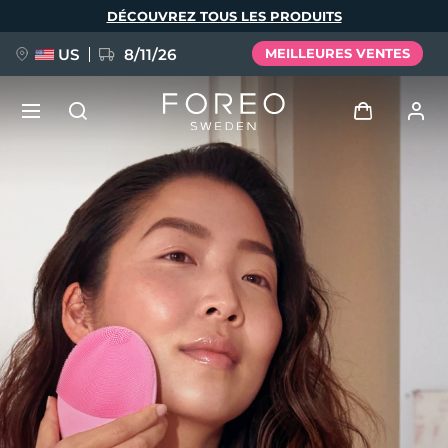
Aller
DÉCOUVREZ TOUS LES PRODUITS
au
contenu
principal
US
8/11/26
MEILLEURES VENTES
NOUVEAU
Se connecter
Langue
BREAKING NEWS
Profil de l'utilisateur
English
Deutsch
Español
Mes appareils
FAQ™ Pure Beauty-Tech Elixir
Français
Italiano
Português
Mes commandes
Polski
Svenska
Русский
Türkçe
简体中文
繁體中文
Mes adresses
issa™ Teeth Whitening Set
Mes abonnements