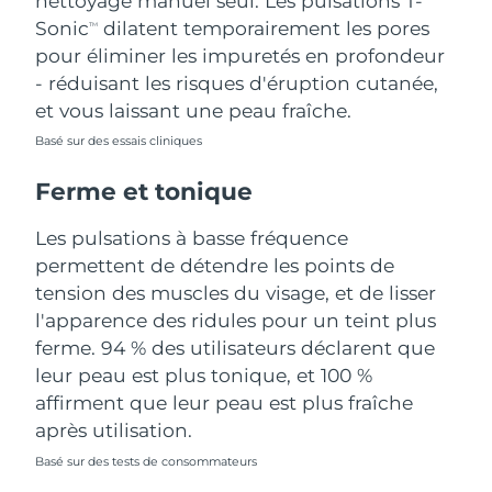
nettoyage manuel seul. Les pulsations T-
Sonic
dilatent temporairement les pores
TM
Turquie
Livraison estimée
8/11/26
pour éliminer les impuretés en profondeur
- réduisant les risques d'éruption cutanée,
Émirats arabes unis
Livraison estimée
8/11/26
et vous laissant une peau fraîche.
Royaume-Uni
Basé sur des essais cliniques
Livraison estimée
8/10/26
Ferme et tonique
États-Unis
Livraison estimée
8/11/26
Les pulsations à basse fréquence
Ouzbékistan
Livraison estimée
8/15/26
permettent de détendre les points de
tension des muscles du visage, et de lisser
Viêt Nam
Livraison estimée
8/16/26
l'apparence des ridules pour un teint plus
ferme. 94 % des utilisateurs déclarent que
leur peau est plus tonique, et 100 %
affirment que leur peau est plus fraîche
après utilisation.
Basé sur des tests de consommateurs