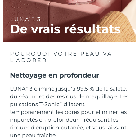
R.A.S. chinoise de
Livraison estimée
8/13/26
LUNA
3
TM
Macao
De vrais résultats
Malaisie
Livraison estimée
8/14/26
Malte
Livraison estimée
8/11/26
POURQUOI VOTRE PEAU VA
L'ADORER
Mexique
Livraison estimée
8/15/26
Nettoyage en profondeur
Monaco
Livraison estimée
8/12/26
LUNA
3 élimine jusqu'à 99,5 % de la saleté,
TM
Pays-Bas
Livraison estimée
8/11/26
du sébum et des résidus de maquillage. Les
pulsations T-Sonic
dilatent
TM
Nouvelle-Zélande
Livraison estimée
8/11/26
temporairement les pores pour éliminer les
impuretés en profondeur - réduisant les
Norvège
Livraison estimée
8/11/26
risques d'éruption cutanée, et vous laissant
une peau fraîche.
Oman
Livraison estimée
8/14/26