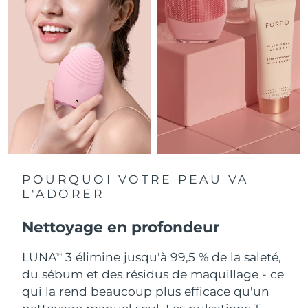
Singapour
Livraison estimée
8/13/26
Slovaquie
Livraison estimée
8/11/26
Slovénie
Livraison estimée
8/11/26
Afrique du Sud
Livraison estimée
8/19/26
Corée du Sud
Livraison estimée
8/13/26
Espagne
Livraison estimée
8/11/26
POURQUOI VOTRE PEAU VA
L'ADORER
Suède
Livraison estimée
8/11/26
Nettoyage en profondeur
Suisse
Livraison estimée
8/11/26
LUNA
3 élimine jusqu'à 99,5 % de la saleté,
TM
Taïwan
Livraison estimée
8/16/26
du sébum et des résidus de maquillage - ce
qui la rend beaucoup plus efficace qu'un
Thaïlande
Livraison estimée
8/15/26