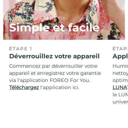
MODE D'EMPLOI
Simple et facile
ÉTAPE 1
ÉTAP
Déverrouillez votre appareil
Appl
Commencez par déverrouiller votre
Humidi
appareil et enregistrez votre garantie
nettoy
via l'application FOREO For You.
optim
Téléchargez
l'application ici.
LUNA
T
le LU
univer