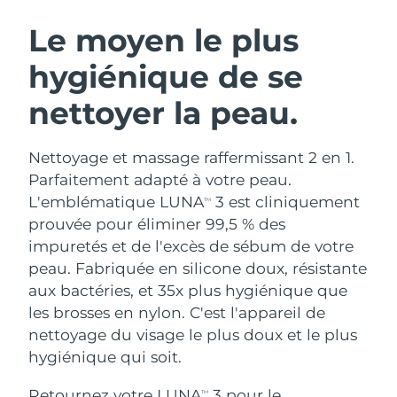
ROUTINE DE BEAUTÉ SUÉDOISE
Autriche
Livraison estimée
8/11/26
Le moyen le plus
hygiénique de se
Bahreïn
Livraison estimée
8/12/26
nettoyer la peau.
Nettoyage du visage
Lifting
Belgique
Livraison estimée
8/11/26
LUNA™ 4 coffret
BEAR™ 2 coffret
Bermudes
Livraison estimée
8/17/26
Nettoyage et massage raffermissant 2 en 1.
Anti-aging massage
Microcurrent toning
Parfaitement adapté à votre peau.
Bosnie-Herzégovine
Livraison estimée
8/14/26
L'emblématique LUNA
3 est cliniquement
TM
Hydratation
Soin bucco-dentaire
prouvée pour éliminer 99,5 % des
LUNA™ 4 Plus
BEAR™ 2 go
Brunei
Livraison estimée
8/16/26
UFO™ 3 coffret
issa™ 4
impuretés et de l'excès de sébum de votre
Massage, LED heating
Microcurrent toning on-the-go
FAQ™ TRAITEMENT ANTI-ÂGE
peau. Fabriquée en silicone doux, résistante
Deep facial hydration
Hybrid silicone sonic toothbrush
Bulgarie
Livraison estimée
8/11/26
aux bactéries, et 35x plus hygiénique que
NEW
les brosses en nylon. C'est l'appareil de
LUNA™ 4 Men
BEAR™ 2 eyes & lips
Canada
Livraison estimée
8/15/26
UFO™ 3 LED
issa™ 4 plus
nettoyage du visage le plus doux et le plus
For men, anti-aging massage
Microcurrent line smoothing device
Near-infrared and red light therapy
hygiénique qui soit.
Smart hybrid silicone sonic toothbrush
Chili
Livraison estimée
8/15/26
device
Anti-âge
Traitements LED
Retournez votre LUNA
3 pour le
TM