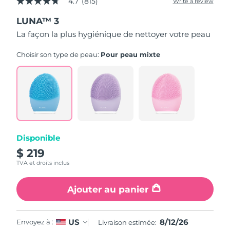
4.7
(815)
Write a review
4.7
out
LUNA™ 3
of
5
La façon la plus hygiénique de nettoyer votre peau
stars,
average
rating
Choisir son type de peau:
Pour peau mixte
value.
Read
815
Reviews.
Same
page
link.
Disponible
$ 219
TVA et droits inclus
Ajouter au panier
8/12/26
US
Envoyez à :
Livraison estimée: