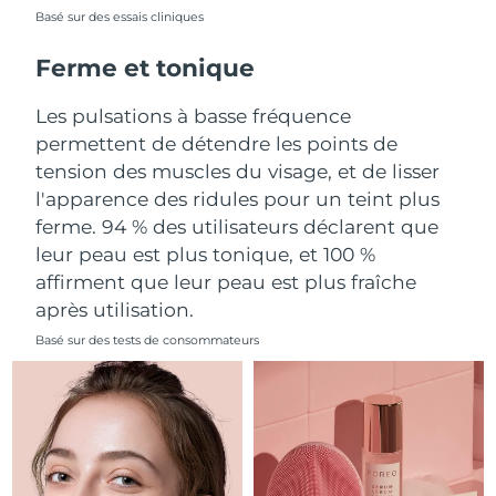
Basé sur des essais cliniques
Philippines
Livraison estimée
8/14/26
Ferme et tonique
Pologne
Livraison estimée
8/12/26
Les pulsations à basse fréquence
permettent de détendre les points de
Portugal
Livraison estimée
8/11/26
tension des muscles du visage, et de lisser
l'apparence des ridules pour un teint plus
Porto Rico
Livraison estimée
8/13/26
ferme. 94 % des utilisateurs déclarent que
leur peau est plus tonique, et 100 %
Qatar
Livraison estimée
8/12/26
affirment que leur peau est plus fraîche
La Réunion
Livraison estimée
8/16/26
après utilisation.
Basé sur des tests de consommateurs
Roumanie
Livraison estimée
8/11/26
Russie
Livraison estimée
8/19/26
Arabie saoudite
Livraison estimée
8/12/26