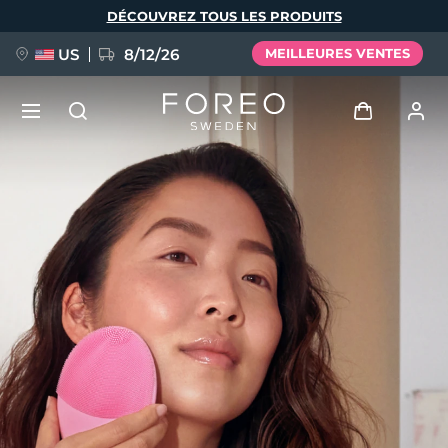
Aller
DÉCOUVREZ TOUS LES PRODUITS
au
contenu
principal
US
8/12/26
MEILLEURES VENTES
NOUVEAU
Se connecter
Langue
BREAKING NEWS
Profil de l'utilisateur
English
Deutsch
Español
Mes appareils
FAQ™ Pure Beauty-Tech Elixir
Français
Italiano
Português
Mes commandes
Polski
Svenska
Русский
Türkçe
简体中文
繁體中文
Mes adresses
issa™ Teeth Whitening Set
Mes abonnements