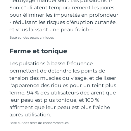
nettoyage manuel seul. Les pulsations T-
Sonic
dilatent temporairement les pores
TM
Turquie
Livraison estimée
8/12/26
pour éliminer les impuretés en profondeur
- réduisant les risques d'éruption cutanée,
Émirats arabes unis
Livraison estimée
8/12/26
et vous laissant une peau fraîche.
Royaume-Uni
Basé sur des essais cliniques
Livraison estimée
8/11/26
Ferme et tonique
États-Unis
Livraison estimée
8/12/26
Les pulsations à basse fréquence
Ouzbékistan
Livraison estimée
8/16/26
permettent de détendre les points de
tension des muscles du visage, et de lisser
Viêt Nam
Livraison estimée
8/17/26
l'apparence des ridules pour un teint plus
ferme. 94 % des utilisateurs déclarent que
leur peau est plus tonique, et 100 %
affirment que leur peau est plus fraîche
après utilisation.
Basé sur des tests de consommateurs