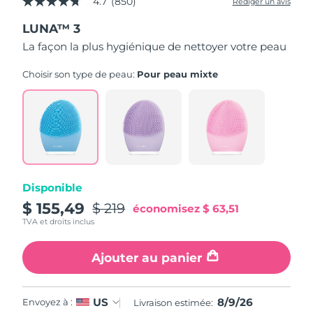
4.7
(850)
Rédiger un avis
4.7
étoiles
LUNA™ 3
sur
5,
La façon la plus hygiénique de nettoyer votre peau
valeur
de
la
Choisir son type de peau:
Pour peau mixte
note
moyenne.
Read
850
Reviews.
Lien
sur
la
même
page.
Disponible
$ 155,49
$ 219
économisez
$ 63,51
TVA et droits inclus
Ajouter au panier
8/9/26
US
Envoyez à :
Livraison estimée: