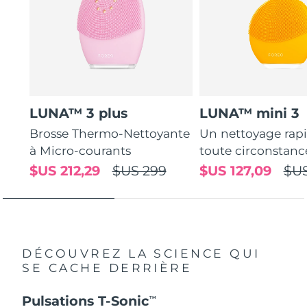
LUNA™ 3 plus
LUNA™ mini 3
Brosse Thermo-Nettoyante
Un nettoyage rap
à Micro-courants
toute circonstanc
$US 212,29
$US 299
$US 127,09
$US
DÉCOUVREZ LA SCIENCE QUI
SE CACHE DERRIÈRE
Pulsations T-Sonic
TM