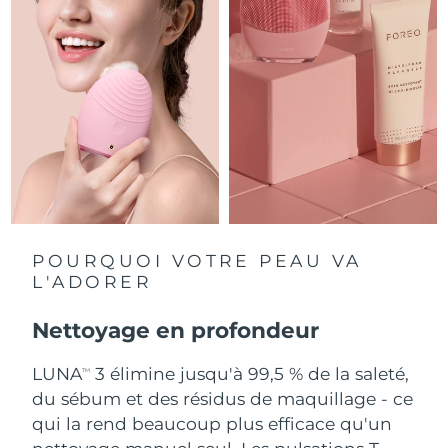
Singapour
Livraison estimée
8/10/26
Slovaquie
Livraison estimée
8/8/26
Slovénie
Livraison estimée
8/8/26
Afrique du Sud
Livraison estimée
8/16/26
Corée du Sud
Livraison estimée
8/10/26
Espagne
Livraison estimée
8/8/26
POURQUOI VOTRE PEAU VA
L'ADORER
Suède
Livraison estimée
8/8/26
Nettoyage en profondeur
Suisse
Livraison estimée
8/8/26
LUNA
3 élimine jusqu'à 99,5 % de la saleté,
TM
Taïwan
Livraison estimée
8/13/26
du sébum et des résidus de maquillage - ce
qui la rend beaucoup plus efficace qu'un
Thaïlande
Livraison estimée
8/12/26