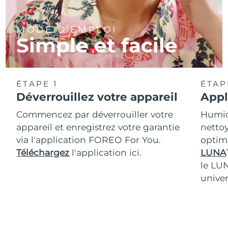
MODE D'EMPLOI
Simple et facile
ÉTAPE 1
ÉTAP
Déverrouillez votre appareil
Appl
Commencez par déverrouiller votre
Humidi
appareil et enregistrez votre garantie
nettoy
via l'application FOREO For You.
optim
Téléchargez
l'application ici.
LUNA
T
le LU
univer