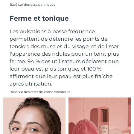
Basé sur des essais cliniques
Philippines
Livraison estimée
8/11/26
Ferme et tonique
Pologne
Livraison estimée
8/9/26
Les pulsations à basse fréquence
permettent de détendre les points de
Portugal
Livraison estimée
8/8/26
tension des muscles du visage, et de lisser
l'apparence des ridules pour un teint plus
Porto Rico
Livraison estimée
8/10/26
ferme. 94 % des utilisateurs déclarent que
leur peau est plus tonique, et 100 %
Qatar
Livraison estimée
8/9/26
affirment que leur peau est plus fraîche
La Réunion
Livraison estimée
8/13/26
après utilisation.
Basé sur des tests de consommateurs
Roumanie
Livraison estimée
8/8/26
Russie
Livraison estimée
8/16/26
Arabie saoudite
Livraison estimée
8/9/26