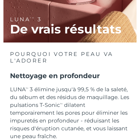
R.A.S. chinoise de
Livraison estimée
8/10/26
LUNA
3
TM
Macao
De vrais résultats
Malaisie
Livraison estimée
8/11/26
Malte
Livraison estimée
8/8/26
POURQUOI VOTRE PEAU VA
L'ADORER
Mexique
Livraison estimée
8/12/26
Nettoyage en profondeur
Monaco
Livraison estimée
8/9/26
LUNA
3 élimine jusqu'à 99,5 % de la saleté,
TM
Pays-Bas
Livraison estimée
8/8/26
du sébum et des résidus de maquillage. Les
pulsations T-Sonic
dilatent
TM
Nouvelle-Zélande
Livraison estimée
8/8/26
temporairement les pores pour éliminer les
impuretés en profondeur - réduisant les
Norvège
Livraison estimée
8/8/26
risques d'éruption cutanée, et vous laissant
une peau fraîche.
Oman
Livraison estimée
8/11/26