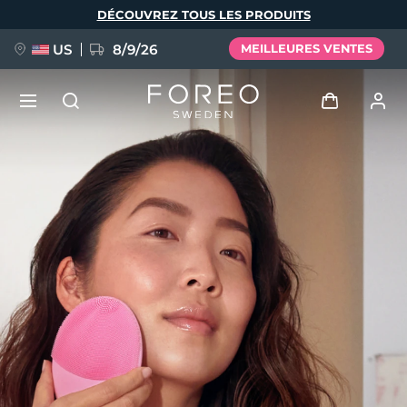
Aller
DÉCOUVREZ TOUS LES PRODUITS
au
contenu
principal
US
8/9/26
MEILLEURES VENTES
NOUVEAU
Se connecter
Langue
BREAKING NEWS
Profil de l'utilisateur
English
Deutsch
Español
Mes appareils
FAQ™ Pure Beauty-Tech Elixir
Français
Italiano
Português
Mes commandes
Polski
Svenska
Русский
Türkçe
简体中文
繁體中文
Mes adresses
issa™ Teeth Whitening Set
Mes abonnements