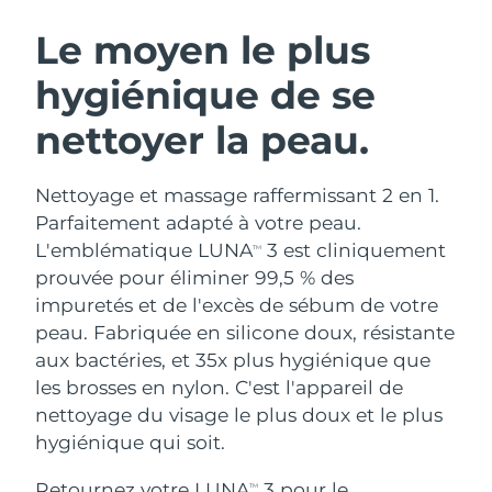
ROUTINE DE BEAUTÉ SUÉDOISE
Autriche
Livraison estimée
8/8/26
Le moyen le plus
hygiénique de se
Bahreïn
Livraison estimée
8/9/26
nettoyer la peau.
Nettoyage du visage
Lifting
Belgique
Livraison estimée
8/8/26
LUNA™ 4 coffret
BEAR™ 2 coffret
Bermudes
Livraison estimée
8/14/26
Nettoyage et massage raffermissant 2 en 1.
Anti-aging massage
Microcurrent toning
Parfaitement adapté à votre peau.
Bosnie-Herzégovine
Livraison estimée
8/11/26
L'emblématique LUNA
3 est cliniquement
TM
Hydratation
Soin bucco-dentaire
prouvée pour éliminer 99,5 % des
LUNA™ 4 Plus
BEAR™ 2 go
Brunei
Livraison estimée
8/13/26
UFO™ 3 coffret
issa™ 4
impuretés et de l'excès de sébum de votre
Massage, LED heating
Microcurrent toning on-the-go
FAQ™ TRAITEMENT ANTI-ÂGE
peau. Fabriquée en silicone doux, résistante
Deep facial hydration
Hybrid silicone sonic toothbrush
Bulgarie
Livraison estimée
8/8/26
aux bactéries, et 35x plus hygiénique que
NEW
les brosses en nylon. C'est l'appareil de
LUNA™ 4 Men
BEAR™ 2 eyes & lips
Canada
Livraison estimée
8/12/26
UFO™ 3 LED
issa™ 4 plus
nettoyage du visage le plus doux et le plus
For men, anti-aging massage
Microcurrent line smoothing device
Near-infrared and red light therapy
hygiénique qui soit.
Smart hybrid silicone sonic toothbrush
Chili
Livraison estimée
8/12/26
device
Anti-âge
Traitements LED
Retournez votre LUNA
3 pour le
TM