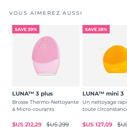
VOUS AIMEREZ AUSSI
SAVE 29%
SAVE 28%
LUNA™ 3 plus
LUNA™ mini 3
Brosse Thermo-Nettoyante
Un nettoyage rap
à Micro-courants
toute circonstanc
$US 212,29
$US 299
$US 127,09
$US