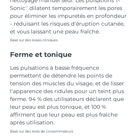
nettoyage manuel seul. Les pulsations T-
Sonic
dilatent temporairement les pores
TM
Turquie
Livraison estimée
8/9/26
pour éliminer les impuretés en profondeur
- réduisant les risques d'éruption cutanée,
Émirats arabes unis
Livraison estimée
8/9/26
et vous laissant une peau fraîche.
Royaume-Uni
Basé sur des essais cliniques
Livraison estimée
8/8/26
Ferme et tonique
États-Unis
Livraison estimée
8/9/26
Les pulsations à basse fréquence
Ouzbékistan
Livraison estimée
8/13/26
permettent de détendre les points de
tension des muscles du visage, et de lisser
Viêt Nam
Livraison estimée
8/14/26
l'apparence des ridules pour un teint plus
ferme. 94 % des utilisateurs déclarent que
leur peau est plus tonique, et 100 %
affirment que leur peau est plus fraîche
après utilisation.
Basé sur des tests de consommateurs