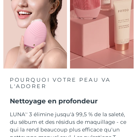
Singapour
Livraison estimée
11/8/26
Slovaquie
Livraison estimée
9/8/26
Slovénie
Livraison estimée
9/8/26
Afrique du Sud
Livraison estimée
17/8/26
Corée du Sud
Livraison estimée
11/8/26
Espagne
Livraison estimée
9/8/26
POURQUOI VOTRE PEAU VA
L'ADORER
Suède
Livraison estimée
9/8/26
Nettoyage en profondeur
Suisse
Livraison estimée
9/8/26
LUNA
3 élimine jusqu'à 99,5 % de la saleté,
TM
Taïwan
Livraison estimée
14/8/26
du sébum et des résidus de maquillage - ce
qui la rend beaucoup plus efficace qu'un
Thaïlande
Livraison estimée
13/8/26