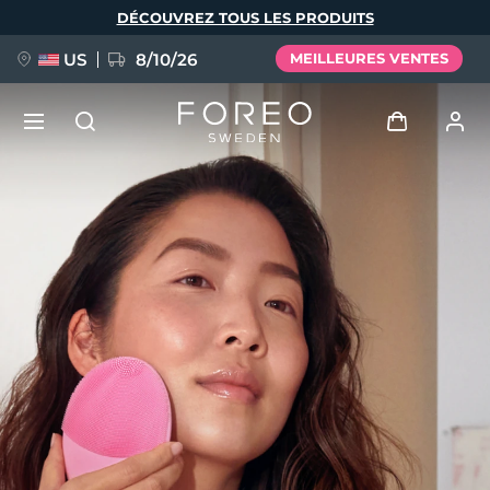
Aller
DÉCOUVREZ TOUS LES PRODUITS
au
contenu
principal
US
8/10/26
MEILLEURES VENTES
NOUVEAU
Se connecter
Langue
BREAKING NEWS
Profil de l'utilisateur
English
Deutsch
Español
Mes appareils
FAQ™ Pure Beauty-Tech Elixir
Français
Italiano
Português
Mes commandes
Polski
Svenska
Русский
Türkçe
简体中文
繁體中文
Mes adresses
issa™ Teeth Whitening Set
Mes abonnements