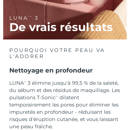
R.A.S. chinoise de
Livraison estimée
11/8/26
LUNA
3
TM
Macao
De vrais résultats
Malaisie
Livraison estimée
12/8/26
Malte
Livraison estimée
9/8/26
POURQUOI VOTRE PEAU VA
L'ADORER
Mexique
Livraison estimée
13/8/26
Nettoyage en profondeur
Monaco
Livraison estimée
10/8/26
LUNA
3 élimine jusqu'à 99,5 % de la saleté,
TM
Pays-Bas
Livraison estimée
9/8/26
du sébum et des résidus de maquillage. Les
pulsations T-Sonic
dilatent
TM
Nouvelle-Zélande
Livraison estimée
9/8/26
temporairement les pores pour éliminer les
impuretés en profondeur - réduisant les
Norvège
Livraison estimée
9/8/26
risques d'éruption cutanée, et vous laissant
une peau fraîche.
Oman
Livraison estimée
12/8/26