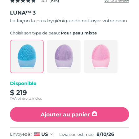
4.7
(815)
Write a review
4.7
out
LUNA™ 3
of
5
La façon la plus hygiénique de nettoyer votre peau
stars,
average
rating
Choisir son type de peau:
Pour peau mixte
value.
Read
815
Reviews.
Same
page
link.
Disponible
$ 219
TVA et droits inclus
Ajouter au panier
8/10/26
US
Envoyez à :
Livraison estimée: