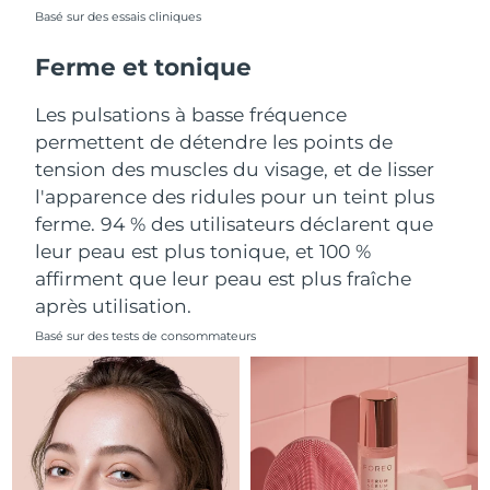
Basé sur des essais cliniques
Philippines
Livraison estimée
12/8/26
Ferme et tonique
Pologne
Livraison estimée
10/8/26
Les pulsations à basse fréquence
permettent de détendre les points de
Portugal
Livraison estimée
9/8/26
tension des muscles du visage, et de lisser
l'apparence des ridules pour un teint plus
Porto Rico
Livraison estimée
11/8/26
ferme. 94 % des utilisateurs déclarent que
leur peau est plus tonique, et 100 %
Qatar
Livraison estimée
10/8/26
affirment que leur peau est plus fraîche
La Réunion
Livraison estimée
14/8/26
après utilisation.
Basé sur des tests de consommateurs
Roumanie
Livraison estimée
9/8/26
Russie
Livraison estimée
17/8/26
Arabie saoudite
Livraison estimée
10/8/26