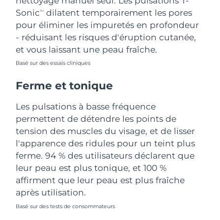
nettoyage manuel seul. Les pulsations T-
Sonic
dilatent temporairement les pores
TM
Turquie
Livraison estimée
10/8/26
pour éliminer les impuretés en profondeur
- réduisant les risques d'éruption cutanée,
Émirats arabes unis
Livraison estimée
10/8/26
et vous laissant une peau fraîche.
Royaume-Uni
Basé sur des essais cliniques
Livraison estimée
9/8/26
Ferme et tonique
États-Unis
Livraison estimée
10/8/26
Les pulsations à basse fréquence
Ouzbékistan
Livraison estimée
14/8/26
permettent de détendre les points de
tension des muscles du visage, et de lisser
Viêt Nam
Livraison estimée
15/8/26
l'apparence des ridules pour un teint plus
ferme. 94 % des utilisateurs déclarent que
leur peau est plus tonique, et 100 %
affirment que leur peau est plus fraîche
après utilisation.
Basé sur des tests de consommateurs