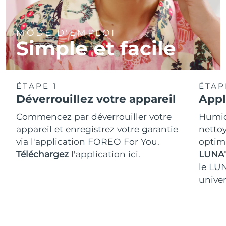
MODE D'EMPLOI
Simple et facile
ÉTAPE 1
ÉTAP
Déverrouillez votre appareil
Appl
Commencez par déverrouiller votre
Humidi
appareil et enregistrez votre garantie
nettoy
via l'application FOREO For You.
optim
Téléchargez
l'application ici.
LUNA
T
le LU
univer