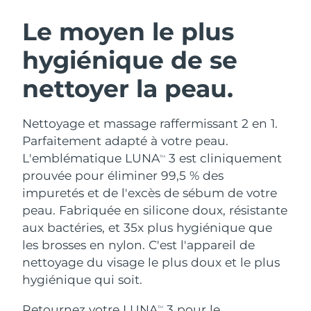
ROUTINE DE BEAUTÉ SUÉDOISE
Autriche
Livraison estimée
9/8/26
Le moyen le plus
hygiénique de se
Bahreïn
Livraison estimée
10/8/26
nettoyer la peau.
Nettoyage du visage
Lifting
Belgique
Livraison estimée
9/8/26
LUNA™ 4 coffret
BEAR™ 2 coffret
Bermudes
Livraison estimée
15/8/26
Nettoyage et massage raffermissant 2 en 1.
Anti-aging massage
Microcurrent toning
Parfaitement adapté à votre peau.
Bosnie-Herzégovine
Livraison estimée
12/8/26
L'emblématique LUNA
3 est cliniquement
TM
Hydratation
Soin bucco-dentaire
prouvée pour éliminer 99,5 % des
LUNA™ 4 Plus
BEAR™ 2 go
Brunei
Livraison estimée
14/8/26
UFO™ 3 coffret
issa™ 4
impuretés et de l'excès de sébum de votre
Massage, LED heating
Microcurrent toning on-the-go
FAQ™ TRAITEMENT ANTI-ÂGE
peau. Fabriquée en silicone doux, résistante
Deep facial hydration
Hybrid silicone sonic toothbrush
Bulgarie
Livraison estimée
9/8/26
aux bactéries, et 35x plus hygiénique que
NEW
les brosses en nylon. C'est l'appareil de
LUNA™ 4 Men
BEAR™ 2 eyes & lips
Canada
Livraison estimée
13/8/26
UFO™ 3 LED
issa™ 4 plus
nettoyage du visage le plus doux et le plus
For men, anti-aging massage
Microcurrent line smoothing device
Near-infrared and red light therapy
hygiénique qui soit.
Smart hybrid silicone sonic toothbrush
Chili
Livraison estimée
13/8/26
device
Anti-âge
Traitements LED
Retournez votre LUNA
3 pour le
TM