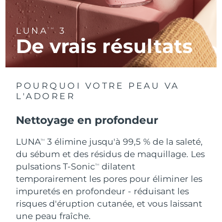
R.A.S. chinoise de
Livraison estimée
8/13/26
LUNA
3
TM
Macao
De vrais résultats
Malaisie
Livraison estimée
8/14/26
Malte
Livraison estimée
8/11/26
POURQUOI VOTRE PEAU VA
L'ADORER
Mexique
Livraison estimée
8/15/26
Nettoyage en profondeur
Monaco
Livraison estimée
8/12/26
LUNA
3 élimine jusqu'à 99,5 % de la saleté,
TM
Pays-Bas
Livraison estimée
8/11/26
du sébum et des résidus de maquillage. Les
pulsations T-Sonic
dilatent
TM
Nouvelle-Zélande
Livraison estimée
8/11/26
temporairement les pores pour éliminer les
impuretés en profondeur - réduisant les
Norvège
Livraison estimée
8/11/26
risques d'éruption cutanée, et vous laissant
une peau fraîche.
Oman
Livraison estimée
8/14/26