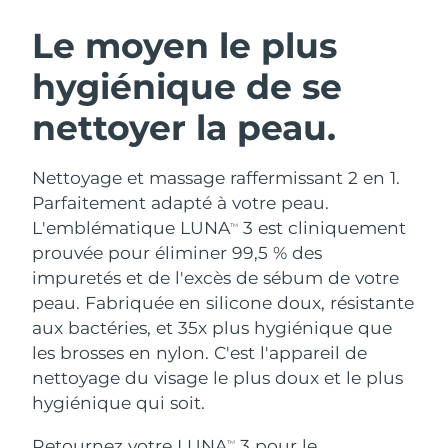
ROUTINE DE BEAUTÉ SUÉDOISE
Autriche
Livraison estimée
8/11/26
Le moyen le plus
hygiénique de se
Bahreïn
Livraison estimée
8/12/26
nettoyer la peau.
Nettoyage du visage
Lifting
Belgique
Livraison estimée
8/11/26
LUNA™ 4 coffret
BEAR™ 2 coffret
Bermudes
Livraison estimée
8/17/26
Nettoyage et massage raffermissant 2 en 1.
Anti-aging massage
Microcurrent toning
Parfaitement adapté à votre peau.
Bosnie-Herzégovine
Livraison estimée
8/14/26
L'emblématique LUNA
3 est cliniquement
TM
Hydratation
Soin bucco-dentaire
prouvée pour éliminer 99,5 % des
LUNA™ 4 Plus
BEAR™ 2 go
Brunei
Livraison estimée
8/16/26
UFO™ 3 coffret
issa™ 4
impuretés et de l'excès de sébum de votre
Massage, LED heating
Microcurrent toning on-the-go
FAQ™ TRAITEMENT ANTI-ÂGE
peau. Fabriquée en silicone doux, résistante
Deep facial hydration
Hybrid silicone sonic toothbrush
Bulgarie
Livraison estimée
8/11/26
aux bactéries, et 35x plus hygiénique que
NEW
les brosses en nylon. C'est l'appareil de
LUNA™ 4 Men
BEAR™ 2 eyes & lips
Canada
Livraison estimée
8/15/26
UFO™ 3 LED
issa™ 4 plus
nettoyage du visage le plus doux et le plus
For men, anti-aging massage
Microcurrent line smoothing device
Near-infrared and red light therapy
hygiénique qui soit.
Smart hybrid silicone sonic toothbrush
Chili
Livraison estimée
8/15/26
device
Anti-âge
Traitements LED
Retournez votre LUNA
3 pour le
TM