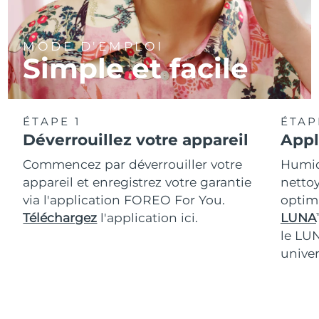
MODE D'EMPLOI
Simple et facile
ÉTAPE 1
ÉTAP
Déverrouillez votre appareil
Appl
Commencez par déverrouiller votre
Humidi
appareil et enregistrez votre garantie
nettoy
via l'application FOREO For You.
optim
Téléchargez
l'application ici.
LUNA
T
le LU
univer