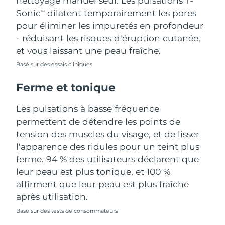
nettoyage manuel seul. Les pulsations T-
Sonic
dilatent temporairement les pores
TM
Turquie
Livraison estimée
8/12/26
pour éliminer les impuretés en profondeur
- réduisant les risques d'éruption cutanée,
Émirats arabes unis
Livraison estimée
8/12/26
et vous laissant une peau fraîche.
Royaume-Uni
Basé sur des essais cliniques
Livraison estimée
8/11/26
Ferme et tonique
États-Unis
Livraison estimée
8/12/26
Les pulsations à basse fréquence
Ouzbékistan
Livraison estimée
8/16/26
permettent de détendre les points de
tension des muscles du visage, et de lisser
Viêt Nam
Livraison estimée
8/17/26
l'apparence des ridules pour un teint plus
ferme. 94 % des utilisateurs déclarent que
leur peau est plus tonique, et 100 %
affirment que leur peau est plus fraîche
après utilisation.
Basé sur des tests de consommateurs