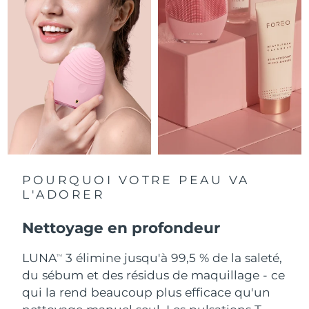
Singapour
Livraison estimée
8/13/26
Slovaquie
Livraison estimée
8/11/26
Slovénie
Livraison estimée
8/11/26
Afrique du Sud
Livraison estimée
8/19/26
Corée du Sud
Livraison estimée
8/13/26
Espagne
Livraison estimée
8/11/26
POURQUOI VOTRE PEAU VA
L'ADORER
Suède
Livraison estimée
8/11/26
Nettoyage en profondeur
Suisse
Livraison estimée
8/11/26
LUNA
3 élimine jusqu'à 99,5 % de la saleté,
TM
Taïwan
Livraison estimée
8/16/26
du sébum et des résidus de maquillage - ce
qui la rend beaucoup plus efficace qu'un
Thaïlande
Livraison estimée
8/15/26