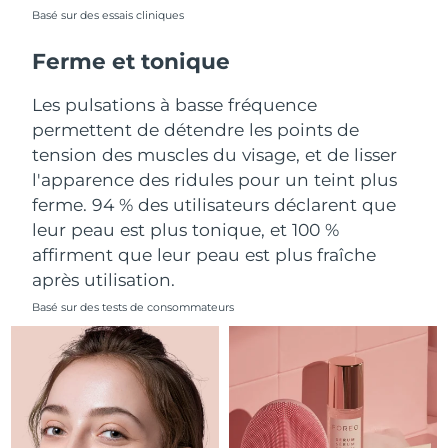
Basé sur des essais cliniques
Philippines
Livraison estimée
8/14/26
Ferme et tonique
Pologne
Livraison estimée
8/12/26
Les pulsations à basse fréquence
permettent de détendre les points de
Portugal
Livraison estimée
8/11/26
tension des muscles du visage, et de lisser
l'apparence des ridules pour un teint plus
Porto Rico
Livraison estimée
8/13/26
ferme. 94 % des utilisateurs déclarent que
leur peau est plus tonique, et 100 %
Qatar
Livraison estimée
8/12/26
affirment que leur peau est plus fraîche
La Réunion
Livraison estimée
8/16/26
après utilisation.
Basé sur des tests de consommateurs
Roumanie
Livraison estimée
8/11/26
Russie
Livraison estimée
8/19/26
Arabie saoudite
Livraison estimée
8/12/26