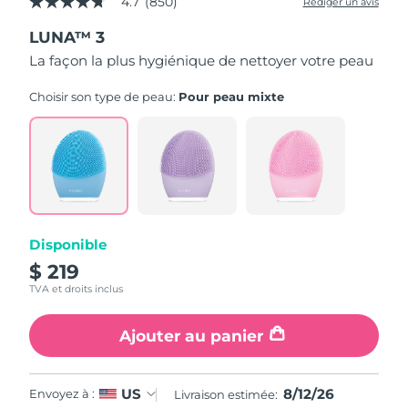
4.7
(850)
Rédiger un avis
4.7
étoiles
LUNA™ 3
sur
5,
La façon la plus hygiénique de nettoyer votre peau
valeur
de
la
Choisir son type de peau:
Pour peau mixte
note
moyenne.
Read
850
Reviews.
Lien
sur
la
même
page.
Disponible
$ 219
TVA et droits inclus
Ajouter au panier
8/12/26
US
Envoyez à :
Livraison estimée: