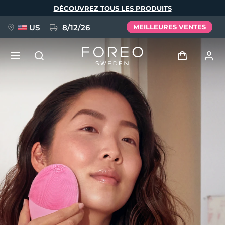
Aller
DÉCOUVREZ TOUS LES PRODUITS
au
contenu
principal
US
8/12/26
MEILLEURES VENTES
NOUVEAU
Se connecter
Langue
BREAKING NEWS
Profil de l'utilisateur
English
Deutsch
Español
Mes appareils
FAQ™ Pure Beauty-Tech Elixir
Français
Italiano
Português
Mes commandes
Polski
Svenska
Русский
Türkçe
简体中文
繁體中文
Mes adresses
issa™ Teeth Whitening Set
Mes abonnements