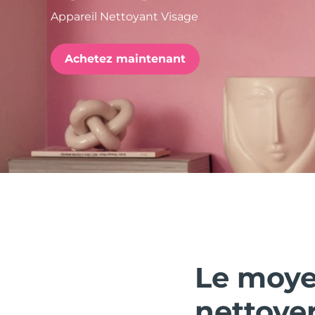
Appareil Nettoyant Visage
issa™ Teeth Whitening Set
Achetez maintenant
FAQ™ Dual LED Panel
POPULAIRE
Offres spéciales
Bestsellers
Le moye
nettoyer