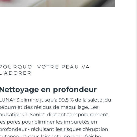
POURQUOI VOTRE PEAU VA
L'ADORER
Nettoyage en profondeur
LUNA
3 élimine jusqu'à 99,5 % de la saleté, du
TM
sébum et des résidus de maquillage. Les
pulsations T-Sonic
dilatent temporairement
TM
les pores pour éliminer les impuretés en
profondeur - réduisant les risques d'éruption
cutanée, et vous laissant une peau fraîche.