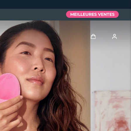
MEILLEURES VENTES
Se connecter
Profil de l'utilisateur
Mes appareils
Mes commandes
Mes adresses
Mes abonnements