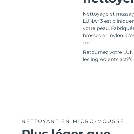
Thérapie par lumière rouge
Nettoyage et massage
LUNA
3 est clinique
TM
votre peau. Fabriquée
ROUTINE DE BEAUTÉ SUÉDOISE
brosses en nylon. C'e
soit.
Retournez votre LU
les ingrédients actifs
Nettoyage du visage
Lifting
LUNA™ 4 coffret
BEAR™ 2 coffret
Anti-aging massage
Microcurrent toning
Hydratation
Soin bucco-dentaire
LUNA™ 4 Plus
BEAR™ 2 go
UFO™ 3 coffret
issa™ 4
Massage, LED heating
Microcurrent toning on-the-go
Deep facial hydration
Hybrid silicone sonic toothbrush
FAQ™ TRAITEMENT ANTI-ÂGE
NETTOYANT EN MICRO-MOUSSE
LUNA™ 4 Men
BEAR™ 2 eyes & lips
NEW
Plus léger que
UFO™ 3 LED
issa™ 4 plus
For men, anti-aging massage
Microcurrent line smoothing device