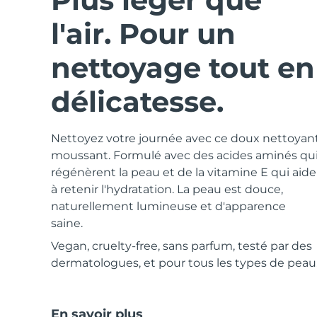
Near-infrared and red light therapy device
Smart hybrid silicone sonic toothbrush
l'air. Pour un
Anti-âge
Traitements LED
LUNA™ 4 mini
Soins liftants
nettoyage tout en
FAQ™ 101
FAQ™ 201
UFO™ 3 mini
issa™ 4 smile
For young skin, T-zone
Premium anti-aging skincare
NEW
Clinical anti-aging
LED mask
Red light therapy device for young skin
Hybrid silicone sonic toothbrush
délicatesse.
Repousse des
cheveux
LUNA™ 4 go
Appareils BEAR™
Régénération cutanée
FAQ™ 102
FAQ™ 202
UFO™ 3 go
issa™ 4 baby
For travel or gym bag
All premium facelift devices
FAQ™ 301
FAQ™ 501
Nettoyez votre journée avec ce doux nettoyan
Advanced clinical anti-aging
LED mask
Portable red light therapy
For ages 0-3
NEW
LED hair strengthening scalp massager
Full-Spectrum Red Light Therapy
moussant. Formulé avec des acides aminés qu
régénèrent la peau et de la vitamine E qui aide
Soins LUNA™
FAQ™ 103
FAQ™ 211
à retenir l'hydratation. La peau est douce,
Compléments
Masques
issa™ Teeth Whitening Set
Premium cleansers & balm
FAQ™ Scalp Serum
FAQ™ 502
naturellement lumineuse et d'apparence
Luxurious clinical anti-aging set
Anti-aging neck & décolleté LED mask
Rejuvenation & hydration
Dual LED + sonic device & 18% PAP gel
Scalp recovery probiotic serum
Full-Spectrum Red Light Therapy
saine.
Appareils LUNA™
TRAITEMENTS SPÉCIALISÉS
Vegan, cruelty-free, sans parfum, testé par des
FAQ™ P1 Primer
FAQ™ 221
Appareils UFO™
Appareils ISSA™
All facial cleansing devices
dermatologues, et pour tous les types de peau
FAQ™ soins de la peau
Manuka honey primer
Anti-aging LED hand mask
FAQ™ Red Light Serum
All deep facial hydration devices
All silicone sonic toothbrushes
All FAQ™ skincare
En savoir plus