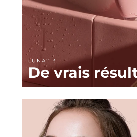
Soins de la peau KIWI™
All acne treatment devices
All revitalizing eye massagers
Serum
issa™ Teeth Whitening Gel
Advanced pore care essentials
For healthy hair
18% PAP
Cosmétiques
Hommes
Acheter tout
LUNA
3
TM
De vrais résul
FOREO APP
À PROPROS