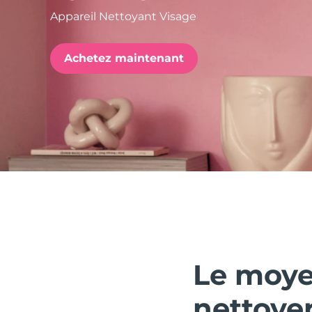
Appareil Nettoyant Visage
issa™ Teeth Whitening Set
Achetez maintenant
FAQ™ Dual LED Panel
POPULAIRE
Offres spéciales
Bestsellers
Le moye
nettoyer