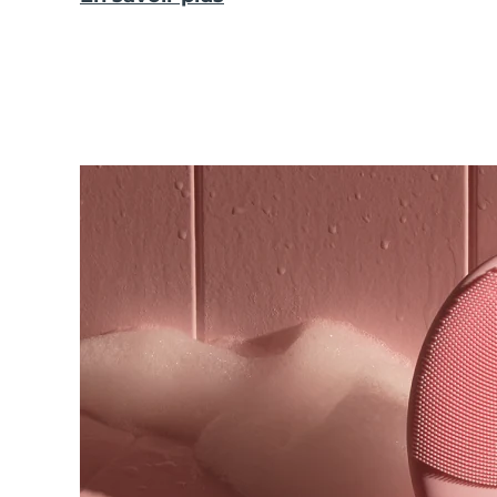
Épilation
FAQ™ soins de la peau
Soin du corps
FAQ™ soins de la peau
FAQ™ produits
FAQ™ skincare
All FAQ™ skincare
All FAQ™ skincare
PEACH™ 2 Pro Max
BEAR™ 2 body
All hair treatments
All FAQ™ skincare
Professional IPL hair removal device
Microcurrent body toning
FAQ™ produits
FAQ™ produits
Traitement de l'acné
FAQ™ products
Soin des yeux
All anti-aging treatments
All LED treatments
PEACH™ 2
LUNA™ 4 body
All toning treatments
ESPADA™ 2 plus
BEAR™ 2 eyes & lips
IPL hair removal
Massaging body brush
Recurring acne LED therapy
Microcurrent line smoothing device
PEACH™ 2 go
SUPERCHARGED™ sérum
Soins cheveux
Traitement des pores
ESPADA™ 2
IRIS™ 2
Travel-friendly IPL hair removal
Firming body serum
LUNA™ 4 hair
KIWI™ derma
Acne treatment device
Rejuvenating eye massager
NEW
2-in-1 LED scalp massager
Diamond microdermabrasion .
PEACH™ Cooling Prep Gel
Blanchiment des
ESPADA™ Blemish Solution
Soins des yeux
dents
Cooling IPL hair removal gel
FLIP™ play advanced
KIWI™
Concentrated acne gel
Advanced eye care treatment
issa™ Teeth Whitening Set
LED light hairbrush
Blackhead remover
Dual LED + sonic device & 18% PAP gel
PLUS
Appareils ESPADA™
Appareils de soins des yeux
LUNA™ Dual-Peptide Scalp