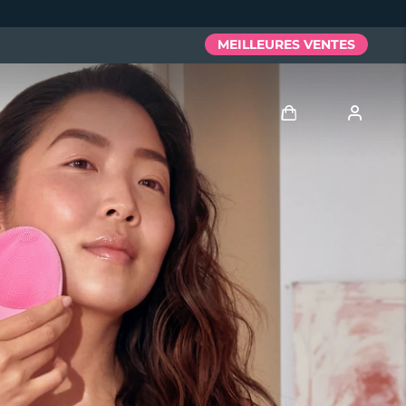
MEILLEURES VENTES
Se connecter
Profil de l'utilisateur
Mes appareils
Mes commandes
Mes adresses
Mes abonnements