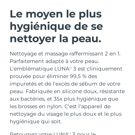
ROUTINE DE BEAUTÉ SUÉDOISE
Autriche
Livraison estimée
10/8/26
Le moyen le plus
hygiénique de se
Bahreïn
Livraison estimée
11/8/26
nettoyer la peau.
Nettoyage du visage
Lifting
Belgique
Livraison estimée
10/8/26
LUNA™ 4 coffret
BEAR™ 2 coffret
Bermudes
Livraison estimée
16/8/26
Nettoyage et massage raffermissant 2 en 1.
Anti-aging massage
Microcurrent toning
Parfaitement adapté à votre peau.
Bosnie-Herzégovine
Livraison estimée
13/8/26
L'emblématique LUNA
3 est cliniquement
TM
Hydratation
Soin bucco-dentaire
prouvée pour éliminer 99,5 % des
LUNA™ 4 Plus
BEAR™ 2 go
Brunei
Livraison estimée
15/8/26
UFO™ 3 coffret
issa™ 4
impuretés et de l'excès de sébum de votre
Massage, LED heating
Microcurrent toning on-the-go
FAQ™ TRAITEMENT ANTI-ÂGE
peau. Fabriquée en silicone doux, résistante
Deep facial hydration
Hybrid silicone sonic toothbrush
Bulgarie
Livraison estimée
10/8/26
aux bactéries, et 35x plus hygiénique que
NEW
les brosses en nylon. C'est l'appareil de
LUNA™ 4 Men
BEAR™ 2 eyes & lips
Canada
Livraison estimée
14/8/26
UFO™ 3 LED
issa™ 4 plus
nettoyage du visage le plus doux et le plus
For men, anti-aging massage
Microcurrent line smoothing device
Near-infrared and red light therapy
hygiénique qui soit.
Smart hybrid silicone sonic toothbrush
Chili
Livraison estimée
14/8/26
device
Anti-âge
Traitements LED
Retournez votre LUNA
3 pour le
TM