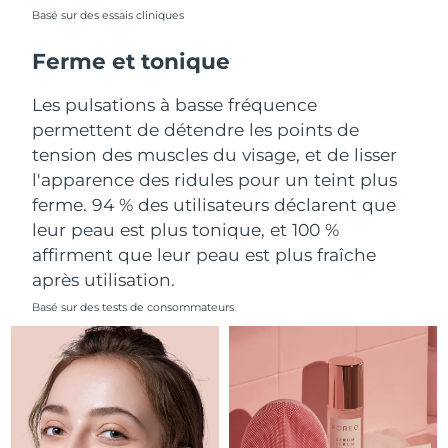
Basé sur des essais cliniques
Philippines
Livraison estimée
13/8/26
Ferme et tonique
Pologne
Livraison estimée
11/8/26
Les pulsations à basse fréquence
permettent de détendre les points de
Portugal
Livraison estimée
10/8/26
tension des muscles du visage, et de lisser
l'apparence des ridules pour un teint plus
Porto Rico
Livraison estimée
12/8/26
ferme. 94 % des utilisateurs déclarent que
leur peau est plus tonique, et 100 %
Qatar
Livraison estimée
11/8/26
affirment que leur peau est plus fraîche
La Réunion
Livraison estimée
15/8/26
après utilisation.
Basé sur des tests de consommateurs
Roumanie
Livraison estimée
10/8/26
Russie
Livraison estimée
18/8/26
Arabie saoudite
Livraison estimée
11/8/26