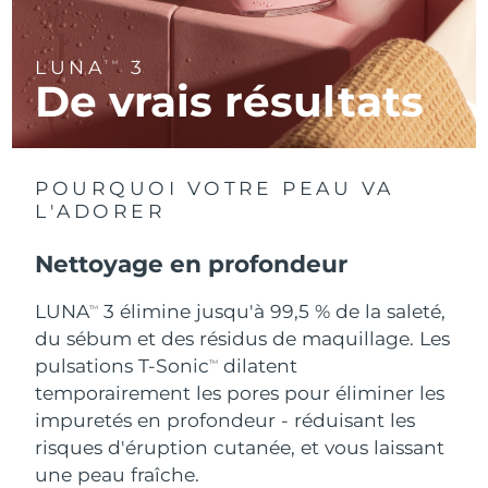
R.A.S. chinoise de
Livraison estimée
12/8/26
LUNA
3
TM
Macao
De vrais résultats
Malaisie
Livraison estimée
13/8/26
Malte
Livraison estimée
10/8/26
POURQUOI VOTRE PEAU VA
L'ADORER
Mexique
Livraison estimée
14/8/26
Nettoyage en profondeur
Monaco
Livraison estimée
11/8/26
LUNA
3 élimine jusqu'à 99,5 % de la saleté,
TM
Pays-Bas
Livraison estimée
10/8/26
du sébum et des résidus de maquillage. Les
pulsations T-Sonic
dilatent
TM
Nouvelle-Zélande
Livraison estimée
10/8/26
temporairement les pores pour éliminer les
impuretés en profondeur - réduisant les
Norvège
Livraison estimée
10/8/26
risques d'éruption cutanée, et vous laissant
une peau fraîche.
Oman
Livraison estimée
13/8/26