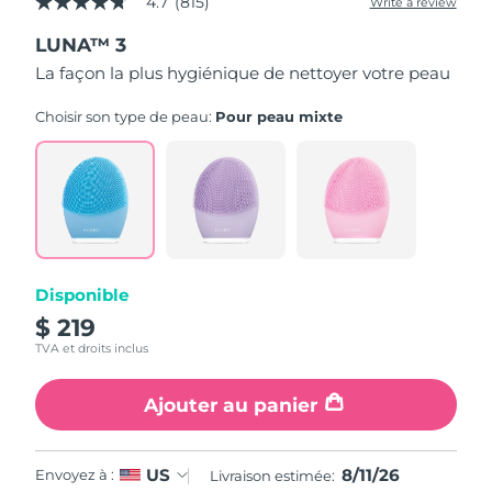
4.7
(815)
Write a review
4.7
out
LUNA™ 3
of
5
La façon la plus hygiénique de nettoyer votre peau
stars,
average
rating
Choisir son type de peau:
Pour peau mixte
value.
Read
815
Reviews.
Same
page
link.
Disponible
$ 219
TVA et droits inclus
Ajouter au panier
8/11/26
US
Envoyez à :
Livraison estimée: