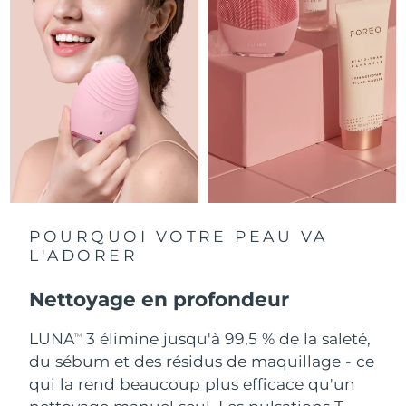
Singapour
Livraison estimée
12/8/26
Slovaquie
Livraison estimée
10/8/26
Slovénie
Livraison estimée
10/8/26
Afrique du Sud
Livraison estimée
18/8/26
Corée du Sud
Livraison estimée
12/8/26
Espagne
Livraison estimée
10/8/26
POURQUOI VOTRE PEAU VA
L'ADORER
Suède
Livraison estimée
10/8/26
Nettoyage en profondeur
Suisse
Livraison estimée
10/8/26
LUNA
3 élimine jusqu'à 99,5 % de la saleté,
TM
Taïwan
Livraison estimée
15/8/26
du sébum et des résidus de maquillage - ce
qui la rend beaucoup plus efficace qu'un
Thaïlande
Livraison estimée
14/8/26