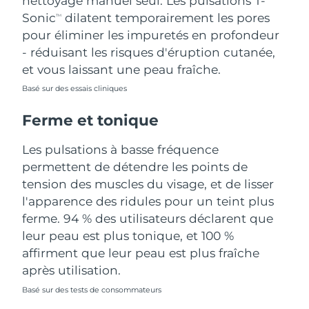
nettoyage manuel seul. Les pulsations T-
Sonic
dilatent temporairement les pores
TM
Turquie
Livraison estimée
11/8/26
pour éliminer les impuretés en profondeur
- réduisant les risques d'éruption cutanée,
Émirats arabes unis
Livraison estimée
11/8/26
et vous laissant une peau fraîche.
Royaume-Uni
Basé sur des essais cliniques
Livraison estimée
10/8/26
Ferme et tonique
États-Unis
Livraison estimée
11/8/26
Les pulsations à basse fréquence
Ouzbékistan
Livraison estimée
15/8/26
permettent de détendre les points de
tension des muscles du visage, et de lisser
Viêt Nam
Livraison estimée
16/8/26
l'apparence des ridules pour un teint plus
ferme. 94 % des utilisateurs déclarent que
leur peau est plus tonique, et 100 %
affirment que leur peau est plus fraîche
après utilisation.
Basé sur des tests de consommateurs