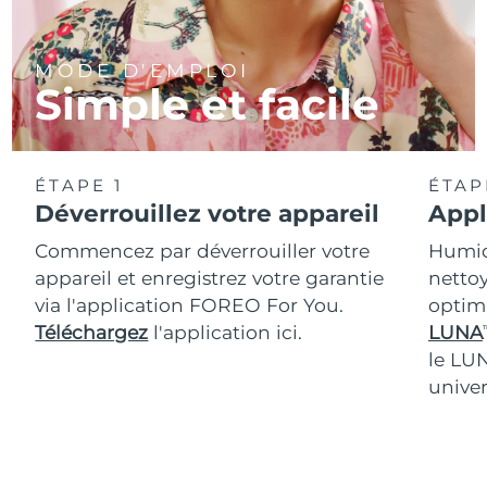
MODE D'EMPLOI
Simple et facile
ÉTAPE 1
ÉTAP
Déverrouillez votre appareil
Appl
Commencez par déverrouiller votre
Humidi
appareil et enregistrez votre garantie
nettoy
via l'application FOREO For You.
optim
Téléchargez
l'application ici.
LUNA
T
le LU
univer