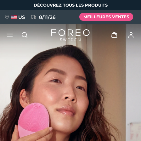
Aller
DÉCOUVREZ TOUS LES PRODUITS
au
contenu
principal
US
8/11/26
MEILLEURES VENTES
NOUVEAU
Se connecter
Langue
BREAKING NEWS
Profil de l'utilisateur
English
Deutsch
Español
Mes appareils
FAQ™ Pure Beauty-Tech Elixir
Français
Italiano
Português
Mes commandes
Polski
Svenska
Русский
Türkçe
简体中文
繁體中文
Mes adresses
issa™ Teeth Whitening Set
Mes abonnements