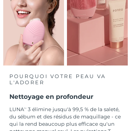
Singapour
Livraison estimée
8/12/26
Slovaquie
Livraison estimée
8/10/26
Slovénie
Livraison estimée
8/10/26
Afrique du Sud
Livraison estimée
8/18/26
Corée du Sud
Livraison estimée
8/12/26
Espagne
Livraison estimée
8/10/26
POURQUOI VOTRE PEAU VA
L'ADORER
Suède
Livraison estimée
8/10/26
Nettoyage en profondeur
Suisse
Livraison estimée
8/10/26
LUNA
3 élimine jusqu'à 99,5 % de la saleté,
TM
Taïwan
Livraison estimée
8/15/26
du sébum et des résidus de maquillage - ce
qui la rend beaucoup plus efficace qu'un
Thaïlande
Livraison estimée
8/14/26