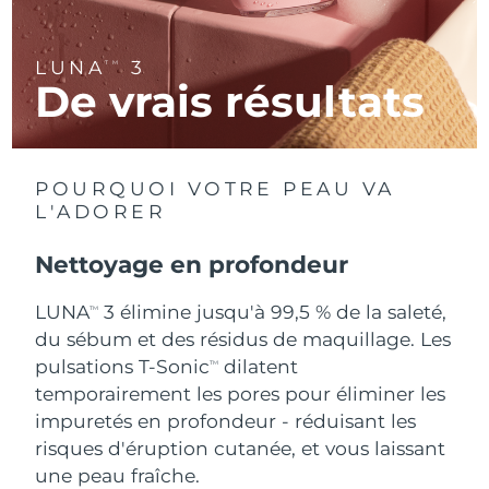
R.A.S. chinoise de
Livraison estimée
8/12/26
LUNA
3
TM
Macao
De vrais résultats
Malaisie
Livraison estimée
8/13/26
Malte
Livraison estimée
8/10/26
POURQUOI VOTRE PEAU VA
L'ADORER
Mexique
Livraison estimée
8/14/26
Nettoyage en profondeur
Monaco
Livraison estimée
8/11/26
LUNA
3 élimine jusqu'à 99,5 % de la saleté,
TM
Pays-Bas
Livraison estimée
8/10/26
du sébum et des résidus de maquillage. Les
pulsations T-Sonic
dilatent
TM
Nouvelle-Zélande
Livraison estimée
8/10/26
temporairement les pores pour éliminer les
impuretés en profondeur - réduisant les
Norvège
Livraison estimée
8/10/26
risques d'éruption cutanée, et vous laissant
une peau fraîche.
Oman
Livraison estimée
8/13/26