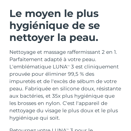
ROUTINE DE BEAUTÉ SUÉDOISE
Autriche
Livraison estimée
8/10/26
Le moyen le plus
hygiénique de se
Bahreïn
Livraison estimée
8/11/26
nettoyer la peau.
Nettoyage du visage
Lifting
Belgique
Livraison estimée
8/10/26
LUNA™ 4 coffret
BEAR™ 2 coffret
Bermudes
Livraison estimée
8/16/26
Nettoyage et massage raffermissant 2 en 1.
Anti-aging massage
Microcurrent toning
Parfaitement adapté à votre peau.
Bosnie-Herzégovine
Livraison estimée
8/13/26
L'emblématique LUNA
3 est cliniquement
TM
Hydratation
Soin bucco-dentaire
prouvée pour éliminer 99,5 % des
LUNA™ 4 Plus
BEAR™ 2 go
Brunei
Livraison estimée
8/15/26
UFO™ 3 coffret
issa™ 4
impuretés et de l'excès de sébum de votre
Massage, LED heating
Microcurrent toning on-the-go
FAQ™ TRAITEMENT ANTI-ÂGE
peau. Fabriquée en silicone doux, résistante
Deep facial hydration
Hybrid silicone sonic toothbrush
Bulgarie
Livraison estimée
8/10/26
aux bactéries, et 35x plus hygiénique que
NEW
les brosses en nylon. C'est l'appareil de
LUNA™ 4 Men
BEAR™ 2 eyes & lips
Canada
Livraison estimée
8/14/26
UFO™ 3 LED
issa™ 4 plus
nettoyage du visage le plus doux et le plus
For men, anti-aging massage
Microcurrent line smoothing device
Near-infrared and red light therapy
hygiénique qui soit.
Smart hybrid silicone sonic toothbrush
Chili
Livraison estimée
8/14/26
device
Anti-âge
Traitements LED
Retournez votre LUNA
3 pour le
TM