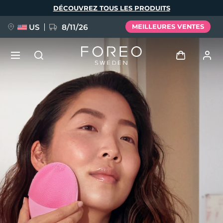
Aller
DÉCOUVREZ TOUS LES PRODUITS
au
contenu
principal
US
8/11/26
MEILLEURES VENTES
NOUVEAU
Se connecter
Langue
BREAKING NEWS
Profil de l'utilisateur
English
Deutsch
Español
Mes appareils
FAQ™ Pure Beauty-Tech Elixir
Français
Italiano
Português
Mes commandes
Polski
Svenska
Русский
Türkçe
简体中文
繁體中文
Mes adresses
issa™ Teeth Whitening Set
Mes abonnements