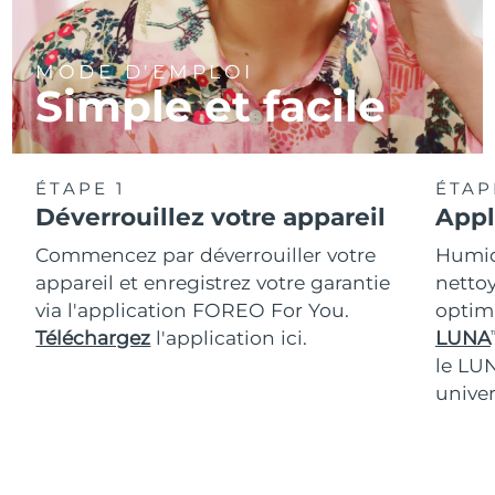
MODE D'EMPLOI
Simple et facile
ÉTAPE 1
ÉTAP
Déverrouillez votre appareil
Appl
Commencez par déverrouiller votre
Humidi
appareil et enregistrez votre garantie
nettoy
via l'application FOREO For You.
optim
Téléchargez
l'application ici.
LUNA
T
le LU
univer