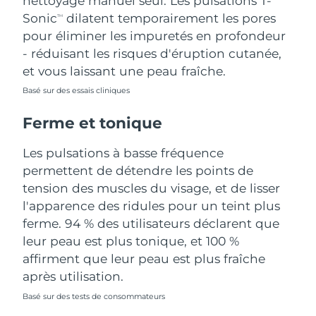
nettoyage manuel seul. Les pulsations T-
Sonic
dilatent temporairement les pores
TM
Turquie
Livraison estimée
8/11/26
pour éliminer les impuretés en profondeur
- réduisant les risques d'éruption cutanée,
Émirats arabes unis
Livraison estimée
8/11/26
et vous laissant une peau fraîche.
Royaume-Uni
Basé sur des essais cliniques
Livraison estimée
8/10/26
Ferme et tonique
États-Unis
Livraison estimée
8/11/26
Les pulsations à basse fréquence
Ouzbékistan
Livraison estimée
8/15/26
permettent de détendre les points de
tension des muscles du visage, et de lisser
Viêt Nam
Livraison estimée
8/16/26
l'apparence des ridules pour un teint plus
ferme. 94 % des utilisateurs déclarent que
leur peau est plus tonique, et 100 %
affirment que leur peau est plus fraîche
après utilisation.
Basé sur des tests de consommateurs