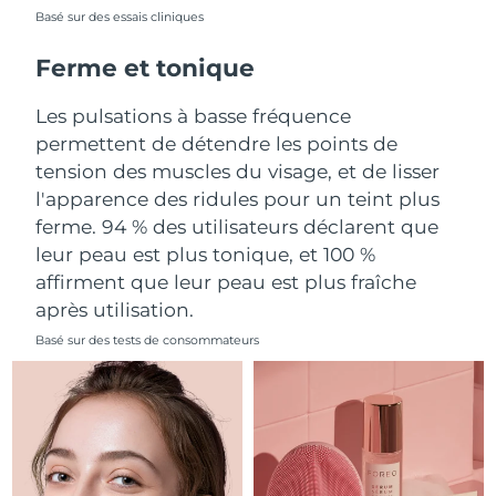
Basé sur des essais cliniques
Philippines
Livraison estimée
8/13/26
Ferme et tonique
Pologne
Livraison estimée
8/11/26
Les pulsations à basse fréquence
permettent de détendre les points de
Portugal
Livraison estimée
8/10/26
tension des muscles du visage, et de lisser
l'apparence des ridules pour un teint plus
Porto Rico
Livraison estimée
8/12/26
ferme. 94 % des utilisateurs déclarent que
leur peau est plus tonique, et 100 %
Qatar
Livraison estimée
8/11/26
affirment que leur peau est plus fraîche
La Réunion
Livraison estimée
8/15/26
après utilisation.
Basé sur des tests de consommateurs
Roumanie
Livraison estimée
8/10/26
Russie
Livraison estimée
8/18/26
Arabie saoudite
Livraison estimée
8/11/26