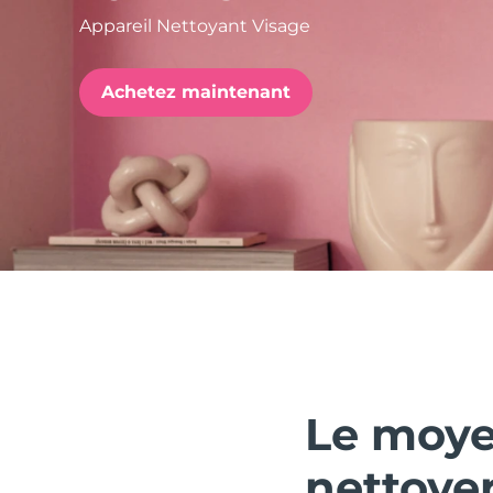
Appareil Nettoyant Visage
issa™ Teeth Whitening Set
Achetez maintenant
FAQ™ Dual LED Panel
POPULAIRE
Offres spéciales
Bestsellers
Le moye
nettoyer