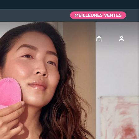
MEILLEURES VENTES
Se connecter
Profil de l'utilisateur
Mes appareils
Mes commandes
Mes adresses
Mes abonnements