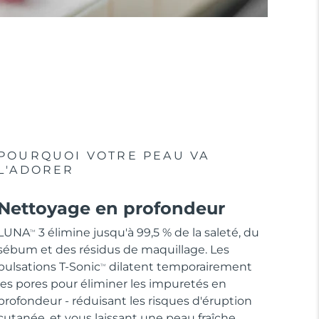
POURQUOI VOTRE PEAU VA
L'ADORER
Nettoyage en profondeur
LUNA
3 élimine jusqu'à 99,5 % de la saleté, du
TM
sébum et des résidus de maquillage. Les
pulsations T-Sonic
dilatent temporairement
TM
les pores pour éliminer les impuretés en
profondeur - réduisant les risques d'éruption
cutanée, et vous laissant une peau fraîche.