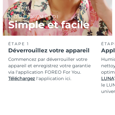
MODE D'EMPLOI
Simple et facile
ÉTAPE 1
ÉTAP
Déverrouillez votre appareil
Appl
Commencez par déverrouiller votre
Humidi
appareil et enregistrez votre garantie
nettoy
via l'application FOREO For You.
optim
Téléchargez
l'application ici.
LUNA
T
le LU
univer