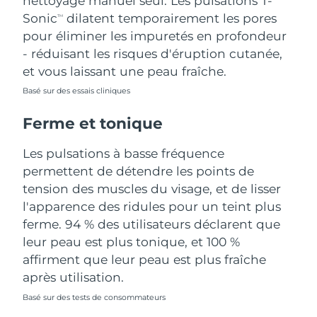
nettoyage manuel seul. Les pulsations T-
Sonic
dilatent temporairement les pores
TM
Turquie
Livraison estimée
8/11/26
pour éliminer les impuretés en profondeur
- réduisant les risques d'éruption cutanée,
Émirats arabes unis
Livraison estimée
8/11/26
et vous laissant une peau fraîche.
Royaume-Uni
Basé sur des essais cliniques
Livraison estimée
8/10/26
Ferme et tonique
États-Unis
Livraison estimée
8/11/26
Les pulsations à basse fréquence
Ouzbékistan
Livraison estimée
8/15/26
permettent de détendre les points de
tension des muscles du visage, et de lisser
Viêt Nam
Livraison estimée
8/16/26
l'apparence des ridules pour un teint plus
ferme. 94 % des utilisateurs déclarent que
leur peau est plus tonique, et 100 %
affirment que leur peau est plus fraîche
après utilisation.
Basé sur des tests de consommateurs