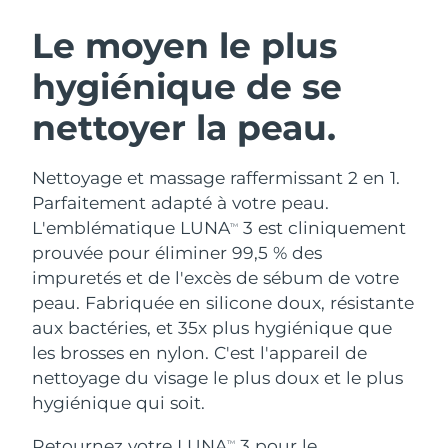
ROUTINE DE BEAUTÉ SUÉDOISE
Autriche
Livraison estimée
8/10/26
Le moyen le plus
hygiénique de se
Bahreïn
Livraison estimée
8/11/26
nettoyer la peau.
Nettoyage du visage
Lifting
Belgique
Livraison estimée
8/10/26
LUNA™ 4 coffret
BEAR™ 2 coffret
Bermudes
Livraison estimée
8/16/26
Nettoyage et massage raffermissant 2 en 1.
Anti-aging massage
Microcurrent toning
Parfaitement adapté à votre peau.
Bosnie-Herzégovine
Livraison estimée
8/13/26
L'emblématique LUNA
3 est cliniquement
TM
Hydratation
Soin bucco-dentaire
prouvée pour éliminer 99,5 % des
LUNA™ 4 Plus
BEAR™ 2 go
Brunei
Livraison estimée
8/15/26
UFO™ 3 coffret
issa™ 4
impuretés et de l'excès de sébum de votre
Massage, LED heating
Microcurrent toning on-the-go
FAQ™ TRAITEMENT ANTI-ÂGE
peau. Fabriquée en silicone doux, résistante
Deep facial hydration
Hybrid silicone sonic toothbrush
Bulgarie
Livraison estimée
8/10/26
aux bactéries, et 35x plus hygiénique que
NEW
les brosses en nylon. C'est l'appareil de
LUNA™ 4 Men
BEAR™ 2 eyes & lips
Canada
Livraison estimée
8/14/26
UFO™ 3 LED
issa™ 4 plus
nettoyage du visage le plus doux et le plus
For men, anti-aging massage
Microcurrent line smoothing device
Near-infrared and red light therapy
hygiénique qui soit.
Smart hybrid silicone sonic toothbrush
Chili
Livraison estimée
8/14/26
device
Anti-âge
Traitements LED
Retournez votre LUNA
3 pour le
TM