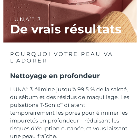
R.A.S. chinoise de
Livraison estimée
8/12/26
LUNA
3
TM
Macao
De vrais résultats
Malaisie
Livraison estimée
8/13/26
Malte
Livraison estimée
8/10/26
POURQUOI VOTRE PEAU VA
L'ADORER
Mexique
Livraison estimée
8/14/26
Nettoyage en profondeur
Monaco
Livraison estimée
8/11/26
LUNA
3 élimine jusqu'à 99,5 % de la saleté,
TM
Pays-Bas
Livraison estimée
8/10/26
du sébum et des résidus de maquillage. Les
pulsations T-Sonic
dilatent
TM
Nouvelle-Zélande
Livraison estimée
8/10/26
temporairement les pores pour éliminer les
impuretés en profondeur - réduisant les
Norvège
Livraison estimée
8/10/26
risques d'éruption cutanée, et vous laissant
une peau fraîche.
Oman
Livraison estimée
8/13/26