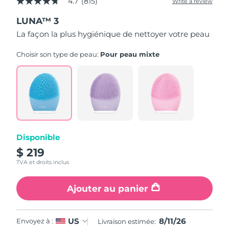
4.7
(815)
Write a review
4.7
out
LUNA™ 3
of
5
La façon la plus hygiénique de nettoyer votre peau
stars,
average
rating
Choisir son type de peau:
Pour peau mixte
value.
Read
815
Reviews.
Same
page
link.
Disponible
$ 219
TVA et droits inclus
Ajouter au panier
8/11/26
US
Envoyez à :
Livraison estimée: