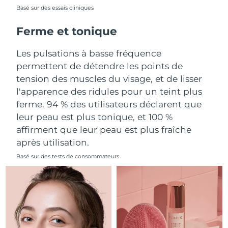
Basé sur des essais cliniques
Philippines
Livraison estimée
8/13/26
Ferme et tonique
Pologne
Livraison estimée
8/11/26
Les pulsations à basse fréquence
permettent de détendre les points de
Portugal
Livraison estimée
8/10/26
tension des muscles du visage, et de lisser
l'apparence des ridules pour un teint plus
Porto Rico
Livraison estimée
8/12/26
ferme. 94 % des utilisateurs déclarent que
leur peau est plus tonique, et 100 %
Qatar
Livraison estimée
8/11/26
affirment que leur peau est plus fraîche
La Réunion
Livraison estimée
8/15/26
après utilisation.
Basé sur des tests de consommateurs
Roumanie
Livraison estimée
8/10/26
Russie
Livraison estimée
8/18/26
Arabie saoudite
Livraison estimée
8/11/26