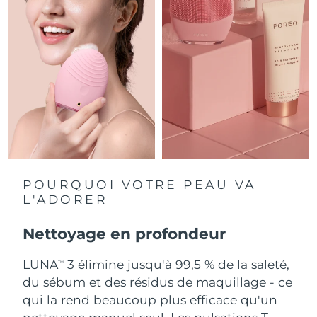
Singapour
Livraison estimée
8/12/26
Slovaquie
Livraison estimée
8/10/26
Slovénie
Livraison estimée
8/10/26
Afrique du Sud
Livraison estimée
8/18/26
Corée du Sud
Livraison estimée
8/12/26
Espagne
Livraison estimée
8/10/26
POURQUOI VOTRE PEAU VA
L'ADORER
Suède
Livraison estimée
8/10/26
Nettoyage en profondeur
Suisse
Livraison estimée
8/10/26
LUNA
3 élimine jusqu'à 99,5 % de la saleté,
TM
Taïwan
Livraison estimée
8/15/26
du sébum et des résidus de maquillage - ce
qui la rend beaucoup plus efficace qu'un
Thaïlande
Livraison estimée
8/14/26