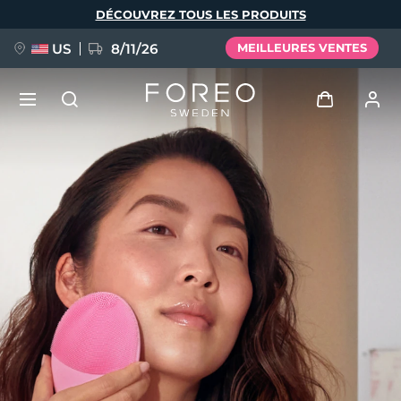
Aller
DÉCOUVREZ TOUS LES PRODUITS
au
contenu
principal
US
8/11/26
MEILLEURES VENTES
NOUVEAU
Se connecter
Langue
BREAKING NEWS
Profil de l'utilisateur
English
Deutsch
Español
Mes appareils
FAQ™ Pure Beauty-Tech Elixir
Français
Italiano
Português
Mes commandes
Polski
Svenska
Русский
Türkçe
简体中文
繁體中文
Mes adresses
issa™ Teeth Whitening Set
Mes abonnements