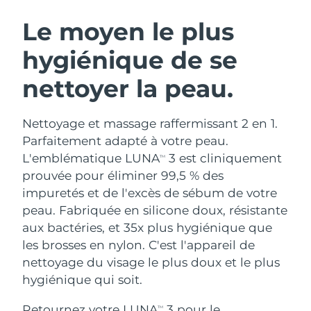
ROUTINE DE BEAUTÉ SUÉDOISE
Autriche
Livraison estimée
8/9/26
Le moyen le plus
hygiénique de se
Bahreïn
Livraison estimée
8/10/26
nettoyer la peau.
Nettoyage du visage
Lifting
Belgique
Livraison estimée
8/9/26
LUNA™ 4 coffret
BEAR™ 2 coffret
Bermudes
Livraison estimée
8/15/26
Nettoyage et massage raffermissant 2 en 1.
Anti-aging massage
Microcurrent toning
Parfaitement adapté à votre peau.
Bosnie-Herzégovine
Livraison estimée
8/12/26
L'emblématique LUNA
3 est cliniquement
TM
Hydratation
Soin bucco-dentaire
prouvée pour éliminer 99,5 % des
LUNA™ 4 Plus
BEAR™ 2 go
Brunei
Livraison estimée
8/14/26
UFO™ 3 coffret
issa™ 4
impuretés et de l'excès de sébum de votre
Massage, LED heating
Microcurrent toning on-the-go
FAQ™ TRAITEMENT ANTI-ÂGE
peau. Fabriquée en silicone doux, résistante
Deep facial hydration
Hybrid silicone sonic toothbrush
Bulgarie
Livraison estimée
8/9/26
aux bactéries, et 35x plus hygiénique que
NEW
les brosses en nylon. C'est l'appareil de
LUNA™ 4 Men
BEAR™ 2 eyes & lips
Canada
Livraison estimée
8/13/26
UFO™ 3 LED
issa™ 4 plus
nettoyage du visage le plus doux et le plus
For men, anti-aging massage
Microcurrent line smoothing device
Near-infrared and red light therapy
hygiénique qui soit.
Smart hybrid silicone sonic toothbrush
Chili
Livraison estimée
8/13/26
device
Anti-âge
Traitements LED
Retournez votre LUNA
3 pour le
TM