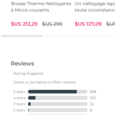
Brosse Thermo-Nettoyante
Un nettoyage rap
à Micro-courants
toute circonstanc
$US 212,29
$US 299
$US 127,09
$US