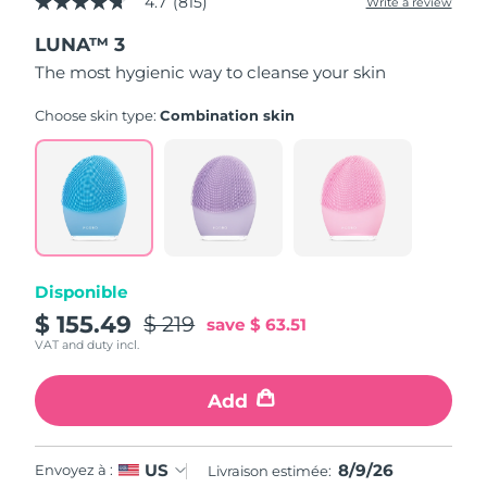
4.7
(815)
Write a review
4.7
out
LUNA™ 3
of
5
The most hygienic way to cleanse your skin
stars,
average
rating
Choose skin type:
Combination skin
value.
Read
815
Reviews.
Same
page
link.
Disponible
$ 155.49
$ 219
save
$ 63.51
VAT and duty incl.
Add
8/9/26
US
Envoyez à :
Livraison estimée: