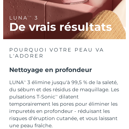
R.A.S. chinoise de
Livraison estimée
8/11/26
LUNA
3
TM
Macao
De vrais résultats
Malaisie
Livraison estimée
8/12/26
Malte
Livraison estimée
8/9/26
POURQUOI VOTRE PEAU VA
L'ADORER
Mexique
Livraison estimée
8/13/26
Nettoyage en profondeur
Monaco
Livraison estimée
8/10/26
LUNA
3 élimine jusqu'à 99,5 % de la saleté,
TM
Pays-Bas
Livraison estimée
8/9/26
du sébum et des résidus de maquillage. Les
pulsations T-Sonic
dilatent
TM
Nouvelle-Zélande
Livraison estimée
8/9/26
temporairement les pores pour éliminer les
impuretés en profondeur - réduisant les
Norvège
Livraison estimée
8/9/26
risques d'éruption cutanée, et vous laissant
une peau fraîche.
Oman
Livraison estimée
8/12/26