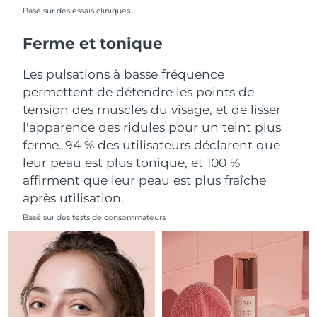
Basé sur des essais cliniques
Philippines
Livraison estimée
8/12/26
Ferme et tonique
Pologne
Livraison estimée
8/10/26
Les pulsations à basse fréquence
permettent de détendre les points de
Portugal
Livraison estimée
8/9/26
tension des muscles du visage, et de lisser
l'apparence des ridules pour un teint plus
Porto Rico
Livraison estimée
8/11/26
ferme. 94 % des utilisateurs déclarent que
leur peau est plus tonique, et 100 %
Qatar
Livraison estimée
8/10/26
affirment que leur peau est plus fraîche
La Réunion
Livraison estimée
8/14/26
après utilisation.
Basé sur des tests de consommateurs
Roumanie
Livraison estimée
8/9/26
Russie
Livraison estimée
8/17/26
Arabie saoudite
Livraison estimée
8/10/26