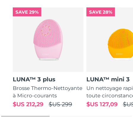
2-year warranty (Spain, Portugal, Sweden: 3-year
cells without being abrasive.
warranty)
SAVE 29%
SAVE 28%
16 intensities, ergonomic and lightweight design, with
app-guided treatment routines.
LUNA™ 3 plus
LUNA™ mini 3
Brosse Thermo-Nettoyante
Un nettoyage rap
à Micro-courants
toute circonstanc
$US 212,29
$US 299
$US 127,09
$US