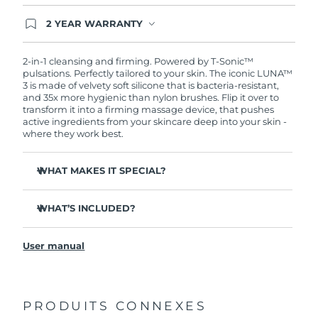
2 YEAR WARRANTY
Ordering today registers you for full FOREO
warranty coverage. This means if you experience
issues within 2-year of purchase, FOREO will
2-in-1 cleansing and firming. Powered by T-Sonic™
replace your product free of charge.
pulsations. Perfectly tailored to your skin. The iconic LUNA™
3 is made of velvety soft silicone that is bacteria-resistant,
and 35x more hygienic than nylon brushes. Flip it over to
transform it into a firming massage device, that pushes
active ingredients from your skincare deep into your skin -
where they work best.
WHAT MAKES IT SPECIAL?
Clinically proven to remove 99.5% of dirt, oil and
makeup residue from skin.
WHAT’S INCLUDED?
Removes impurities trapped deep within pores –
LUNA
3
™
reducing chances of a breakout.
User manual
USB charging cable
Smoothes appearance of fine lines, and helps relax
facial muscle tension points.
Travel pouch
Massages face to boost microcirculation – for a brighter,
Quick start guide
healthier complexion.
PRODUITS CONNEXES
General manual
Ultra-soft silicone touchpoints gently exfoliate dead skin