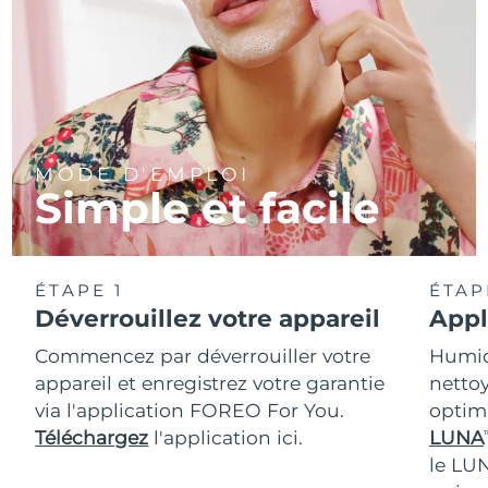
MODE D'EMPLOI
Simple et facile
ÉTAPE 1
ÉTAP
Déverrouillez votre appareil
Appl
Commencez par déverrouiller votre
Humidi
appareil et enregistrez votre garantie
nettoy
via l'application FOREO For You.
optim
Téléchargez
l'application ici.
LUNA
T
le LU