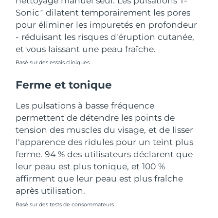
nettoyage manuel seul. Les pulsations T-
Sonic
dilatent temporairement les pores
TM
Turquie
Livraison estimée
8/10/26
pour éliminer les impuretés en profondeur
- réduisant les risques d'éruption cutanée,
Émirats arabes unis
Livraison estimée
8/10/26
et vous laissant une peau fraîche.
Royaume-Uni
Basé sur des essais cliniques
Livraison estimée
8/9/26
Ferme et tonique
États-Unis
Livraison estimée
8/10/26
Les pulsations à basse fréquence
Ouzbékistan
Livraison estimée
8/14/26
permettent de détendre les points de
tension des muscles du visage, et de lisser
Viêt Nam
Livraison estimée
8/15/26
l'apparence des ridules pour un teint plus
ferme. 94 % des utilisateurs déclarent que
leur peau est plus tonique, et 100 %
affirment que leur peau est plus fraîche
après utilisation.
Basé sur des tests de consommateurs