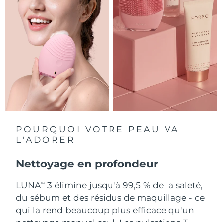
Singapour
Livraison estimée
8/11/26
Slovaquie
Livraison estimée
8/9/26
Slovénie
Livraison estimée
8/9/26
Afrique du Sud
Livraison estimée
8/17/26
Corée du Sud
Livraison estimée
8/11/26
Espagne
Livraison estimée
8/9/26
POURQUOI VOTRE PEAU VA
L'ADORER
Suède
Livraison estimée
8/9/26
Nettoyage en profondeur
Suisse
Livraison estimée
8/9/26
LUNA
3 élimine jusqu'à 99,5 % de la saleté,
TM
Taïwan
Livraison estimée
8/14/26
du sébum et des résidus de maquillage - ce
qui la rend beaucoup plus efficace qu'un
Thaïlande
Livraison estimée
8/13/26