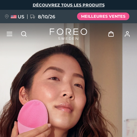
Aller
DÉCOUVREZ TOUS LES PRODUITS
au
contenu
principal
US
8/10/26
MEILLEURES VENTES
NOUVEAU
Se connecter
Langue
BREAKING NEWS
Profil de l'utilisateur
English
Deutsch
Español
Mes appareils
FAQ™ Pure Beauty-Tech Elixir
Français
Italiano
Português
Mes commandes
Polski
Svenska
Русский
Türkçe
简体中文
繁體中文
Mes adresses
issa™ Teeth Whitening Set
Mes abonnements