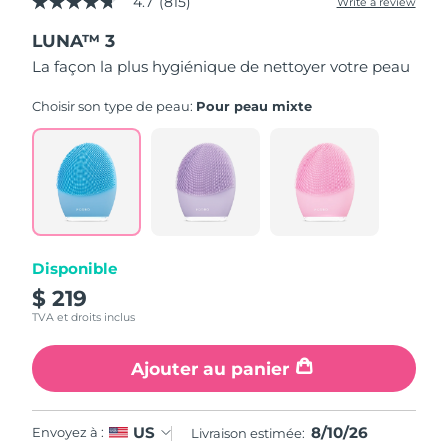
4.7
(815)
Write a review
4.7
out
LUNA™ 3
of
5
La façon la plus hygiénique de nettoyer votre peau
stars,
average
rating
Choisir son type de peau:
Pour peau mixte
value.
Read
815
Reviews.
Same
page
link.
Disponible
$ 219
TVA et droits inclus
Ajouter au panier
8/10/26
US
Envoyez à :
Livraison estimée: