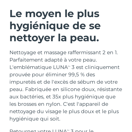
ROUTINE DE BEAUTÉ SUÉDOISE
Autriche
Livraison estimée
9/8/26
Le moyen le plus
hygiénique de se
Bahreïn
Livraison estimée
10/8/26
nettoyer la peau.
Nettoyage du visage
Lifting
Belgique
Livraison estimée
9/8/26
LUNA™ 4 coffret
BEAR™ 2 coffret
Bermudes
Livraison estimée
15/8/26
Nettoyage et massage raffermissant 2 en 1.
Anti-aging massage
Microcurrent toning
Parfaitement adapté à votre peau.
Bosnie-Herzégovine
Livraison estimée
12/8/26
L'emblématique LUNA
3 est cliniquement
TM
Hydratation
Soin bucco-dentaire
prouvée pour éliminer 99,5 % des
LUNA™ 4 Plus
BEAR™ 2 go
Brunei
Livraison estimée
14/8/26
UFO™ 3 coffret
issa™ 4
impuretés et de l'excès de sébum de votre
Massage, LED heating
Microcurrent toning on-the-go
FAQ™ TRAITEMENT ANTI-ÂGE
peau. Fabriquée en silicone doux, résistante
Deep facial hydration
Hybrid silicone sonic toothbrush
Bulgarie
Livraison estimée
9/8/26
aux bactéries, et 35x plus hygiénique que
NEW
les brosses en nylon. C'est l'appareil de
LUNA™ 4 Men
BEAR™ 2 eyes & lips
Canada
Livraison estimée
13/8/26
UFO™ 3 LED
issa™ 4 plus
nettoyage du visage le plus doux et le plus
For men, anti-aging massage
Microcurrent line smoothing device
Near-infrared and red light therapy
hygiénique qui soit.
Smart hybrid silicone sonic toothbrush
Chili
Livraison estimée
13/8/26
device
Anti-âge
Traitements LED
Retournez votre LUNA
3 pour le
TM