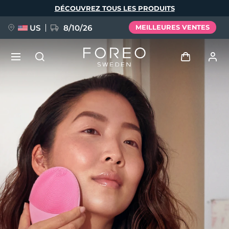
Aller
DÉCOUVREZ TOUS LES PRODUITS
au
contenu
principal
US
8/10/26
MEILLEURES VENTES
NOUVEAU
Se connecter
Langue
BREAKING NEWS
Profil de l'utilisateur
English
Deutsch
Español
Mes appareils
FAQ™ Pure Beauty-Tech Elixir
Français
Italiano
Português
Mes commandes
Polski
Svenska
Русский
Türkçe
简体中文
繁體中文
Mes adresses
issa™ Teeth Whitening Set
Mes abonnements