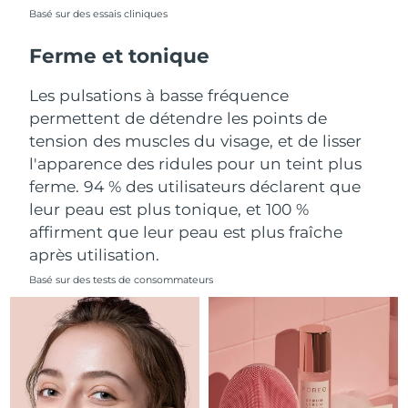
Basé sur des essais cliniques
Philippines
Livraison estimée
12/8/26
Ferme et tonique
Pologne
Livraison estimée
10/8/26
Les pulsations à basse fréquence
permettent de détendre les points de
Portugal
Livraison estimée
9/8/26
tension des muscles du visage, et de lisser
l'apparence des ridules pour un teint plus
Porto Rico
Livraison estimée
11/8/26
ferme. 94 % des utilisateurs déclarent que
leur peau est plus tonique, et 100 %
Qatar
Livraison estimée
10/8/26
affirment que leur peau est plus fraîche
La Réunion
Livraison estimée
14/8/26
après utilisation.
Basé sur des tests de consommateurs
Roumanie
Livraison estimée
9/8/26
Russie
Livraison estimée
17/8/26
Arabie saoudite
Livraison estimée
10/8/26