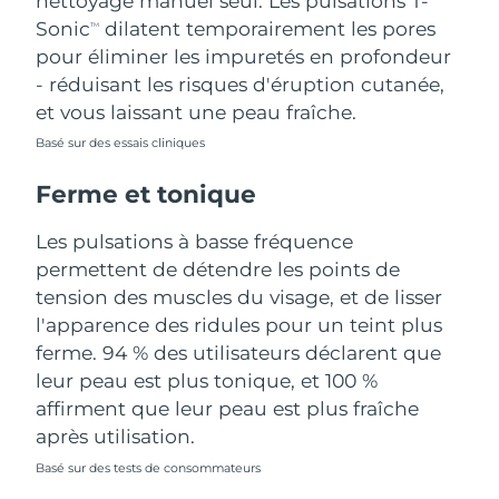
nettoyage manuel seul. Les pulsations T-
Sonic
dilatent temporairement les pores
TM
Turquie
Livraison estimée
10/8/26
pour éliminer les impuretés en profondeur
- réduisant les risques d'éruption cutanée,
Émirats arabes unis
Livraison estimée
10/8/26
et vous laissant une peau fraîche.
Royaume-Uni
Basé sur des essais cliniques
Livraison estimée
9/8/26
Ferme et tonique
États-Unis
Livraison estimée
10/8/26
Les pulsations à basse fréquence
Ouzbékistan
Livraison estimée
14/8/26
permettent de détendre les points de
tension des muscles du visage, et de lisser
Viêt Nam
Livraison estimée
15/8/26
l'apparence des ridules pour un teint plus
ferme. 94 % des utilisateurs déclarent que
leur peau est plus tonique, et 100 %
affirment que leur peau est plus fraîche
après utilisation.
Basé sur des tests de consommateurs