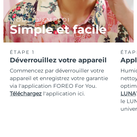
MODE D'EMPLOI
Simple et facile
ÉTAPE 1
ÉTAP
Déverrouillez votre appareil
Appl
Commencez par déverrouiller votre
Humidi
appareil et enregistrez votre garantie
nettoy
via l'application FOREO For You.
optim
Téléchargez
l'application ici.
LUNA
T
le LU
univer