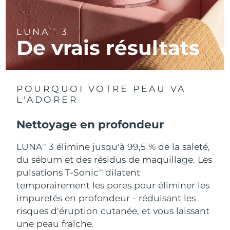
R.A.S. chinoise de
Livraison estimée
11/8/26
LUNA
3
TM
Macao
De vrais résultats
Malaisie
Livraison estimée
12/8/26
Malte
Livraison estimée
9/8/26
POURQUOI VOTRE PEAU VA
L'ADORER
Mexique
Livraison estimée
13/8/26
Nettoyage en profondeur
Monaco
Livraison estimée
10/8/26
LUNA
3 élimine jusqu'à 99,5 % de la saleté,
TM
Pays-Bas
Livraison estimée
9/8/26
du sébum et des résidus de maquillage. Les
pulsations T-Sonic
dilatent
TM
Nouvelle-Zélande
Livraison estimée
9/8/26
temporairement les pores pour éliminer les
impuretés en profondeur - réduisant les
Norvège
Livraison estimée
9/8/26
risques d'éruption cutanée, et vous laissant
une peau fraîche.
Oman
Livraison estimée
12/8/26