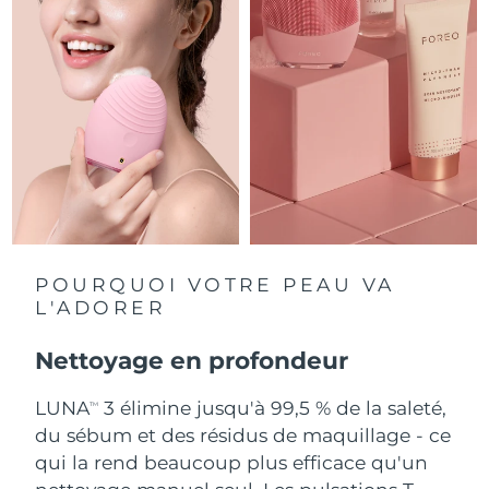
Singapour
Livraison estimée
11/8/26
Slovaquie
Livraison estimée
9/8/26
Slovénie
Livraison estimée
9/8/26
Afrique du Sud
Livraison estimée
17/8/26
Corée du Sud
Livraison estimée
11/8/26
Espagne
Livraison estimée
9/8/26
POURQUOI VOTRE PEAU VA
L'ADORER
Suède
Livraison estimée
9/8/26
Nettoyage en profondeur
Suisse
Livraison estimée
9/8/26
LUNA
3 élimine jusqu'à 99,5 % de la saleté,
TM
Taïwan
Livraison estimée
14/8/26
du sébum et des résidus de maquillage - ce
qui la rend beaucoup plus efficace qu'un
Thaïlande
Livraison estimée
13/8/26