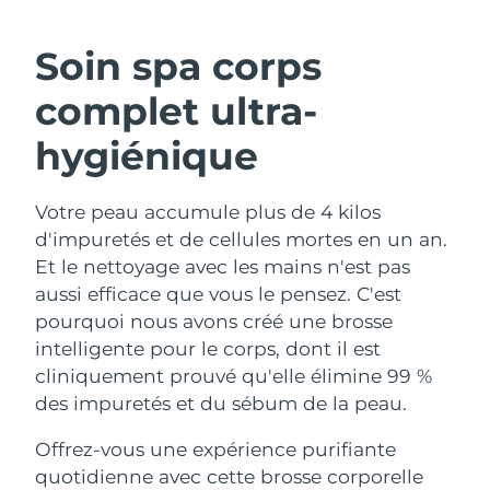
ROUTINE DE BEAUTÉ SUÉDOISE
Autriche
Livraison estimée
8/10/26
Soin spa corps
Bahreïn
Livraison estimée
8/11/26
complet ultra-
Nettoyage du visage
Lifting
Belgique
Livraison estimée
8/10/26
hygiénique
LUNA™ 4 coffret
BEAR™ 2 coffret
Bermudes
Livraison estimée
8/16/26
Anti-aging massage
Microcurrent toning
Votre peau accumule plus de 4 kilos
d'impuretés et de cellules mortes en un an.
Bosnie-Herzégovine
Livraison estimée
8/13/26
Hydratation
Soin bucco-dentaire
Et le nettoyage avec les mains n'est pas
LUNA™ 4 Plus
BEAR™ 2 go
Brunei
aussi efficace que vous le pensez. C'est
Livraison estimée
8/15/26
UFO™ 3 coffret
issa™ 4
Massage, LED heating
Microcurrent toning on-the-go
pourquoi nous avons créé une brosse
FAQ™ TRAITEMENT ANTI-ÂGE
Deep facial hydration
Hybrid silicone sonic toothbrush
Bulgarie
Livraison estimée
8/10/26
intelligente pour le corps, dont il est
cliniquement prouvé qu'elle élimine 99 %
NEW
LUNA™ 4 Men
BEAR™ 2 eyes & lips
Canada
Livraison estimée
8/14/26
UFO™ 3 LED
des impuretés et du sébum de la peau.
issa™ 4 plus
For men, anti-aging massage
Microcurrent line smoothing device
Near-infrared and red light therapy
Smart hybrid silicone sonic toothbrush
Chili
Livraison estimée
8/14/26
Offrez-vous une expérience purifiante
device
Anti-âge
Traitements LED
quotidienne avec cette brosse corporelle