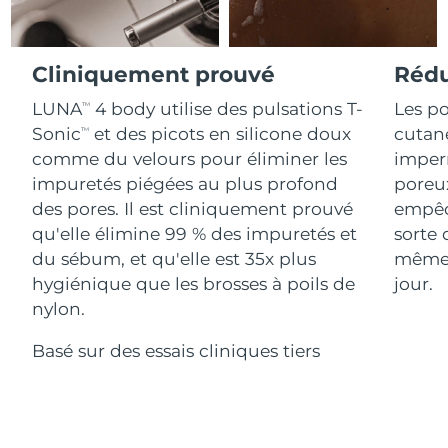
Advanced pore care essentials
For healthy hair
18% PAP
Israël
Livraison estimée
8/13/26
Cosmétiques
Hommes
Italie
Cliniquement prouvé
Rédu
Livraison estimée
8/9/26
LUNA
4 body utilise des pulsations T-
Les po
TM
Japon
Livraison estimée
8/12/26
Sonic
et des picots en silicone doux
cutané
TM
Acheter tout
comme du velours pour éliminer les
imper
Jersey
Livraison estimée
8/14/26
impuretés piégées au plus profond
poreux
des pores. Il est cliniquement prouvé
empêc
Kazakhstan
Livraison estimée
8/11/26
qu'elle élimine 99 % des impuretés et
sorte 
FOREO APP
du sébum, et qu'elle est 35x plus
mêmes
Koweït
Livraison estimée
8/9/26
À PROPROS
hygiénique que les brosses à poils de
jour.
Lettonie
Livraison estimée
8/9/26
nylon.
Basé sur des essais cliniques tiers
Liban
Livraison estimée
8/10/26
Lituanie
Livraison estimée
8/9/26
Luxembourg
Livraison estimée
8/9/26