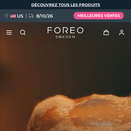
Aller
DÉCOUVREZ TOUS LES PRODUITS
au
contenu
principal
US
8/10/26
MEILLEURES VENTES
NOUVEAU
Se connecter
Langue
BREAKING NEWS
Profil de l'utilisateur
English
Deutsch
Español
Mes appareils
FAQ™ Pure Beauty-Tech Elixir
Français
Italiano
Português
Mes commandes
Polski
Svenska
Русский
Türkçe
简体中文
繁體中文
Mes adresses
issa™ Teeth Whitening Set
Mes abonnements