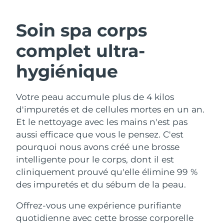
ROUTINE DE BEAUTÉ SUÉDOISE
Autriche
Livraison estimée
8/9/26
Soin spa corps
Bahreïn
Livraison estimée
8/10/26
complet ultra-
Nettoyage du visage
Lifting
Belgique
Livraison estimée
8/9/26
hygiénique
LUNA™ 4 coffret
BEAR™ 2 coffret
Bermudes
Livraison estimée
8/15/26
Anti-aging massage
Microcurrent toning
Votre peau accumule plus de 4 kilos
d'impuretés et de cellules mortes en un an.
Bosnie-Herzégovine
Livraison estimée
8/12/26
Hydratation
Soin bucco-dentaire
Et le nettoyage avec les mains n'est pas
LUNA™ 4 Plus
BEAR™ 2 go
Brunei
aussi efficace que vous le pensez. C'est
Livraison estimée
8/14/26
UFO™ 3 coffret
issa™ 4
Massage, LED heating
Microcurrent toning on-the-go
pourquoi nous avons créé une brosse
FAQ™ TRAITEMENT ANTI-ÂGE
Deep facial hydration
Hybrid silicone sonic toothbrush
Bulgarie
Livraison estimée
8/9/26
intelligente pour le corps, dont il est
cliniquement prouvé qu'elle élimine 99 %
NEW
LUNA™ 4 Men
BEAR™ 2 eyes & lips
Canada
Livraison estimée
8/13/26
UFO™ 3 LED
des impuretés et du sébum de la peau.
issa™ 4 plus
For men, anti-aging massage
Microcurrent line smoothing device
Near-infrared and red light therapy
Smart hybrid silicone sonic toothbrush
Chili
Livraison estimée
8/13/26
Offrez-vous une expérience purifiante
device
Anti-âge
Traitements LED
quotidienne avec cette brosse corporelle