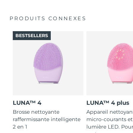
Turquie
Livraison estimée
8/10/26
PRODUITS CONNEXES
Émirats arabes unis
Livraison estimée
8/10/26
BESTSELLERS
Royaume-Uni
Livraison estimée
8/9/26
États-Unis
Livraison estimée
8/10/26
Ouzbékistan
Livraison estimée
8/14/26
Viêt Nam
Livraison estimée
8/15/26
LUNA™ 4
LUNA™ 4 plus
Brosse nettoyante
Appareil nettoyan
raffermissante intelligente
micro-courants et
2 en 1
lumière LED. Pou