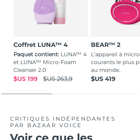
Coffret LUNA™ 4
BEAR™ 2
Paquet contient:
LUNA™ 4
L'appareil à micro
et LUNA™ Micro-Foam
courants le plus p
Cleanser 2.0
au monde.
$US 199
$US 263,9
$US 419
CRITIQUES INDÉPENDANTES
PAR BAZAAR VOICE
Voir ce que les