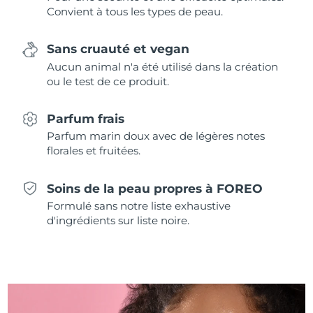
Singapour
Convient à tous les types de peau.
Livraison estimée
8/13/26
Slovaquie
Livraison estimée
8/11/26
Sans cruauté et vegan
Aucun animal n'a été utilisé dans la création
Slovénie
Livraison estimée
8/11/26
ou le test de ce produit.
Afrique du Sud
Livraison estimée
8/19/26
Parfum frais
Parfum marin doux avec de légères notes
Corée du Sud
Livraison estimée
8/13/26
florales et fruitées.
Espagne
Livraison estimée
8/11/26
Soins de la peau propres à FOREO
Formulé sans notre liste exhaustive
Suède
Livraison estimée
8/11/26
d'ingrédients sur liste noire.
Suisse
Livraison estimée
8/11/26
Taïwan
Livraison estimée
8/16/26
Thaïlande
Livraison estimée
8/15/26