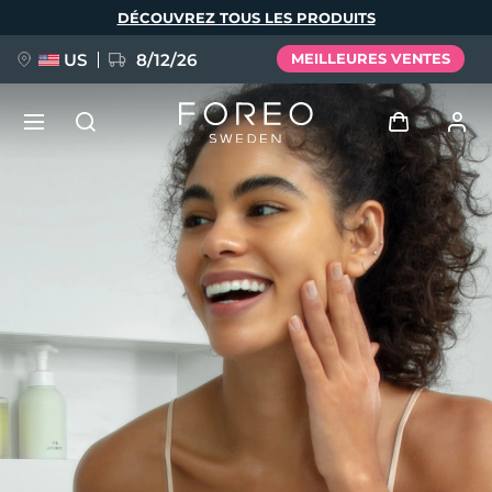
Aller
DÉCOUVREZ TOUS LES PRODUITS
au
contenu
principal
US
8/12/26
MEILLEURES VENTES
NOUVEAU
Se connecter
Langue
BREAKING NEWS
Profil de l'utilisateur
English
Deutsch
Español
Mes appareils
FAQ™ Pure Beauty-Tech Elixir
Français
Italiano
Português
Mes commandes
Polski
Svenska
Русский
Türkçe
简体中文
繁體中文
Mes adresses
issa™ Teeth Whitening Set
Mes abonnements