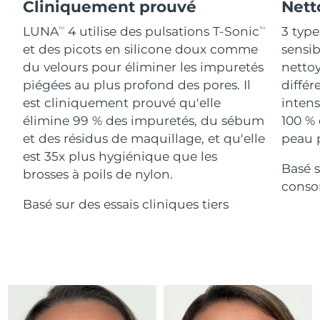
Advanced pore care essentials
Cliniquement prouvé
Nett
For healthy hair
18% PAP
Israël
Livraison estimée
14/08/2026
Cosmétiques
Hommes
LUNA
4 utilise des pulsations T-Sonic
3 type
TM
TM
et des picots en silicone doux comme
sensi
Italie
Livraison estimée
10/08/2026
du velours pour éliminer les impuretés
nettoy
piégées au plus profond des pores. Il
différ
Japon
Livraison estimée
13/08/2026
est cliniquement prouvé qu'elle
intens
Acheter tout
Jersey
Livraison estimée
15/08/2026
élimine 99 % des impuretés, du sébum
100 % 
et des résidus de maquillage, et qu'elle
peau p
Kazakhstan
Livraison estimée
12/08/2026
est 35x plus hygiénique que les
Basé s
FOREO APP
brosses à poils de nylon.
Koweït
conso
Livraison estimée
10/08/2026
À PROPROS
Basé sur des essais cliniques tiers
Lettonie
Livraison estimée
10/08/2026
Liban
Livraison estimée
11/08/2026
Lituanie
Livraison estimée
10/08/2026
Luxembourg
Livraison estimée
10/08/2026