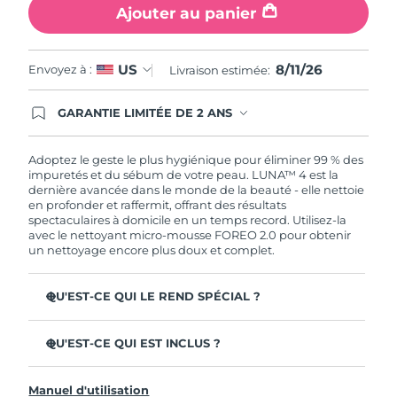
Ajouter au panier
8/11/26
US
Envoyez à :
Livraison estimée:
GARANTIE LIMITÉE DE 2 ANS
En commandant aujourd'hui, vous êtes
automatiquement couverts par la garantie
FOREO. Cela signifie que si vous rencontrez des
Adoptez le geste le plus hygiénique pour éliminer 99 % des
problèmes avec votre appareil pendant les 2 ans
impuretés et du sébum de votre peau. LUNA™ 4 est la
de garantie limitée, FOREO vous remplace ce
dernière avancée dans le monde de la beauté - elle nettoie
dernier gratuitement.
en profonder et raffermit, offrant des résultats
spectaculaires à domicile en un temps record. Utilisez-la
avec le nettoyant micro-mousse FOREO 2.0 pour obtenir
un nettoyage encore plus doux et complet.
QU'EST-CE QUI LE REND SPÉCIAL ?
96 % des utilisateurs déclarent avoir une peau à l'allure
plus saine. 81% des utilisateurs déclarent que les
QU'EST-CE QUI EST INCLUS ?
imperfections sont réduites.
LUNA™ 4
Élimine les impuretés et le sébum en profondeur sans
Manuel d'utilisation
assécher la peau.
LUNA™ Micro-Foam Cleanser 2.0