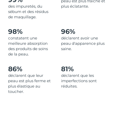
peau est plus fraîche et
des impuretés, du
plus éclatante.
Philippines
Livraison estimée
13/08/2026
sébum et des résidus
de maquillage.
Pologne
Livraison estimée
11/08/2026
98%
96%
Portugal
Livraison estimée
10/08/2026
constatent une
déclarent avoir une
meilleure absorption
peau d'apparence plus
Porto Rico
Livraison estimée
12/08/2026
des produits de soins
saine.
de la peau.
Qatar
Livraison estimée
11/08/2026
86%
81%
La Réunion
Livraison estimée
15/08/2026
déclarent que leur
déclarent que les
peau est plus ferme et
imperfections sont
Roumanie
Livraison estimée
10/08/2026
plus élastique au
réduites.
toucher.
Russie
Livraison estimée
18/08/2026
Arabie saoudite
Livraison estimée
11/08/2026