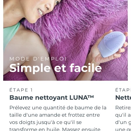
MODE D'EMPLOI
Simple et facile
ÉTAPE 1
ÉTAP
Baume nettoyant LUNA™
Nett
Prélevez une quantité de baume de la
Retire
taille d'une amande et frottez entre
qu'il 
vos doigts jusqu'à ce qu'il se
d'un g
transforme en huile. Massez ensuite
une q