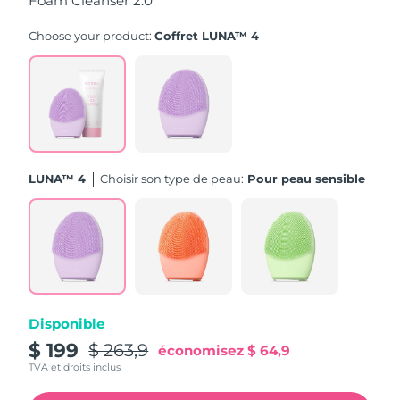
Foam Cleanser 2.0
Turquie
Livraison estimée
11/08/2026
Choose your product:
Coffret LUNA™ 4
Émirats arabes unis
Livraison estimée
11/08/2026
Royaume-Uni
Livraison estimée
10/08/2026
États-Unis
Livraison estimée
11/08/2026
LUNA™ 4
Choisir son type de peau:
Pour peau sensible
Ouzbékistan
Livraison estimée
15/08/2026
Viêt Nam
Livraison estimée
16/08/2026
Disponible
$ 199
$ 263,9
économisez
$ 64,9
TVA et droits inclus