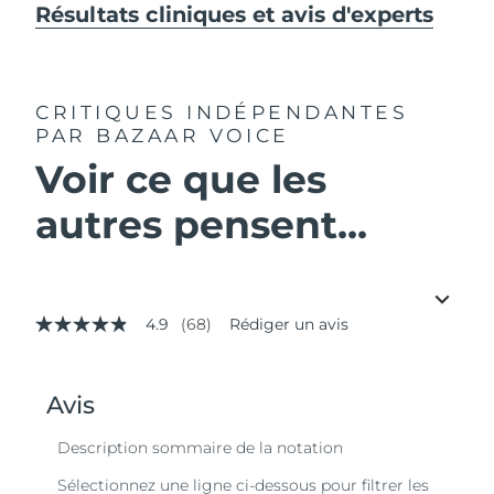
Résultats cliniques et avis d'experts
CRITIQUES INDÉPENDANTES
PAR BAZAAR VOICE
Voir ce que les
autres pensent...
4.9
(68)
Rédiger un avis
4.9
étoiles
sur
5,
valeur
de
la
note
moyenne.
Read