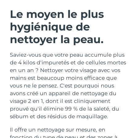
ROUTINE DE BEAUTÉ SUÉDOISE
Autriche
Livraison estimée
10/08/2026
Le moyen le plus
hygiénique de
Bahreïn
Livraison estimée
11/08/2026
nettoyer la peau.
Nettoyage du visage
Lifting
Belgique
Livraison estimée
10/08/2026
LUNA™ 4 coffret
BEAR™ 2 coffret
Bermudes
Livraison estimée
16/08/2026
Saviez-vous que votre peau accumule plus
Anti-aging massage
Microcurrent toning
de 4 kilos d'impuretés et de cellules mortes
Bosnie-Herzégovine
Livraison estimée
13/08/2026
en un an ? Nettoyer votre visage avec vos
Hydratation
Soin bucco-dentaire
mains est beaucoup moins efficace que
LUNA™ 4 Plus
BEAR™ 2 go
Brunei
Livraison estimée
15/08/2026
UFO™ 3 coffret
issa™ 4
vous ne le pensez. C'est pourquoi nous
Massage, LED heating
Microcurrent toning on-the-go
FAQ™ TRAITEMENT ANTI-ÂGE
avons créé un appareil de nettoyage du
Deep facial hydration
Hybrid silicone sonic toothbrush
Bulgarie
Livraison estimée
10/08/2026
visage 2 en 1, dont il est cliniquement
NEW
prouvé qu'il élimine 99 % de la saleté, du
LUNA™ 4 Men
BEAR™ 2 eyes & lips
Canada
Livraison estimée
14/08/2026
UFO™ 3 LED
issa™ 4 plus
sébum et des résidus de maquillage.
For men, anti-aging massage
Microcurrent line smoothing device
Near-infrared and red light therapy
Smart hybrid silicone sonic toothbrush
Chili
Livraison estimée
14/08/2026
device
Anti-âge
Traitements LED
Il offre un nettoyage sur mesure, en
fonction du type de peau et des zones à