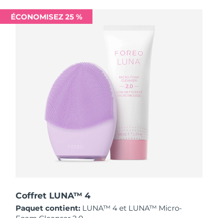
Singapour
Livraison estimée
12/08/2026
ÉCONOMISEZ 25 %
Slovaquie
Livraison estimée
10/08/2026
Slovénie
Livraison estimée
10/08/2026
Afrique du Sud
Livraison estimée
18/08/2026
Corée du Sud
Livraison estimée
12/08/2026
Espagne
Livraison estimée
10/08/2026
Suède
Livraison estimée
10/08/2026
Suisse
Livraison estimée
10/08/2026
Taïwan
Livraison estimée
15/08/2026
Coffret LUNA™ 4
Paquet contient:
LUNA™ 4 et LUNA™ Micro-
Thaïlande
Livraison estimée
14/08/2026