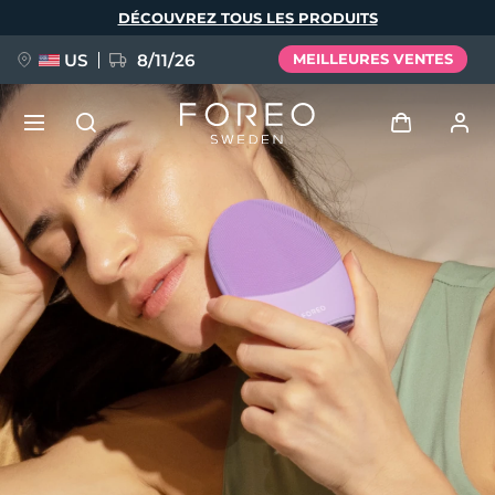
Aller
DÉCOUVREZ TOUS LES PRODUITS
au
contenu
principal
US
8/11/26
MEILLEURES VENTES
NOUVEAU
Se connecter
Langue
BREAKING NEWS
Profil de l'utilisateur
English
Deutsch
Español
Mes appareils
FAQ™ Pure Beauty-Tech Elixir
Français
Italiano
Português
Mes commandes
Polski
Svenska
Русский
Türkçe
简体中文
繁體中文
Mes adresses
issa™ Teeth Whitening Set
Mes abonnements