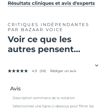
Résultats cliniques et avis d'experts
CRITIQUES INDÉPENDANTES
PAR BAZAAR VOICE
Voir ce que les
autres pensent...
4.9
(68)
Rédiger un avis
4.9
étoiles
sur
5,
valeur
de
la
note
moyenne.
Read