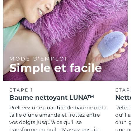
MODE D'EMPLOI
Simple et facile
ÉTAPE 1
ÉTAP
Baume nettoyant LUNA™
Nett
Prélevez une quantité de baume de la
Retire
taille d'une amande et frottez entre
qu'il 
vos doigts jusqu'à ce qu'il se
d'un g
transforme en huile. Massez ensuite
une q