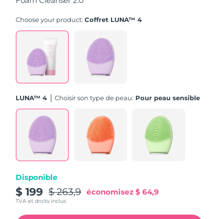
Foam Cleanser 2.0
Turquie
Livraison estimée
8/10/26
Choose your product:
Coffret LUNA™ 4
Émirats arabes unis
Livraison estimée
8/10/26
Royaume-Uni
Livraison estimée
8/9/26
États-Unis
Livraison estimée
8/10/26
LUNA™ 4
Choisir son type de peau:
Pour peau sensible
Ouzbékistan
Livraison estimée
8/14/26
Viêt Nam
Livraison estimée
8/15/26
Disponible
$ 199
$ 263,9
économisez
$ 64,9
TVA et droits inclus