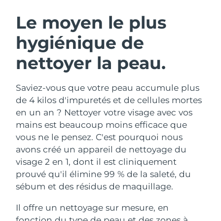
ROUTINE DE BEAUTÉ SUÉDOISE
Autriche
Livraison estimée
8/9/26
Le moyen le plus
hygiénique de
Bahreïn
Livraison estimée
8/10/26
nettoyer la peau.
Nettoyage du visage
Lifting
Belgique
Livraison estimée
8/9/26
LUNA™ 4 coffret
BEAR™ 2 coffret
Bermudes
Livraison estimée
8/15/26
Saviez-vous que votre peau accumule plus
Anti-aging massage
Microcurrent toning
de 4 kilos d'impuretés et de cellules mortes
Bosnie-Herzégovine
Livraison estimée
8/12/26
en un an ? Nettoyer votre visage avec vos
Hydratation
Soin bucco-dentaire
mains est beaucoup moins efficace que
LUNA™ 4 Plus
BEAR™ 2 go
Brunei
Livraison estimée
8/14/26
UFO™ 3 coffret
issa™ 4
vous ne le pensez. C'est pourquoi nous
Massage, LED heating
Microcurrent toning on-the-go
FAQ™ TRAITEMENT ANTI-ÂGE
avons créé un appareil de nettoyage du
Deep facial hydration
Hybrid silicone sonic toothbrush
Bulgarie
Livraison estimée
8/9/26
visage 2 en 1, dont il est cliniquement
NEW
prouvé qu'il élimine 99 % de la saleté, du
LUNA™ 4 Men
BEAR™ 2 eyes & lips
Canada
Livraison estimée
8/13/26
UFO™ 3 LED
issa™ 4 plus
sébum et des résidus de maquillage.
For men, anti-aging massage
Microcurrent line smoothing device
Near-infrared and red light therapy
Smart hybrid silicone sonic toothbrush
Chili
Livraison estimée
8/13/26
device
Anti-âge
Traitements LED
Il offre un nettoyage sur mesure, en
fonction du type de peau et des zones à