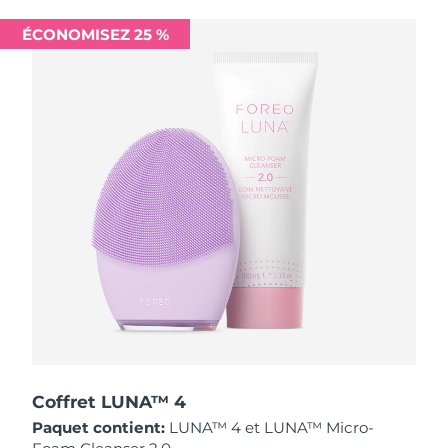
Singapour
Livraison estimée
8/11/26
ÉCONOMISEZ 25 %
Slovaquie
Livraison estimée
8/9/26
Slovénie
Livraison estimée
8/9/26
Afrique du Sud
Livraison estimée
8/17/26
Corée du Sud
Livraison estimée
8/11/26
Espagne
Livraison estimée
8/9/26
Suède
Livraison estimée
8/9/26
Suisse
Livraison estimée
8/9/26
Taïwan
Livraison estimée
8/14/26
Coffret LUNA™ 4
Paquet contient:
LUNA™ 4 et LUNA™ Micro-
Thaïlande
Livraison estimée
8/13/26