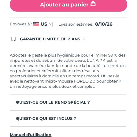
Ajouter au panier
8/10/26
US
Envoyez à :
Livraison estimée:
GARANTIE LIMITÉE DE 2 ANS
En commandant aujourd'hui, vous êtes
automatiquement couverts par la garantie
FOREO. Cela signifie que si vous rencontrez des
Adoptez le geste le plus hygiénique pour éliminer 99 % des
problèmes avec votre appareil pendant les 2 ans
impuretés et du sébum de votre peau. LUNA™ 4 est la
de garantie limitée, FOREO vous remplace ce
dernière avancée dans le monde de la beauté - elle nettoie
dernier gratuitement.
en profonder et raffermit, offrant des résultats
spectaculaires à domicile en un temps record. Utilisez-la
avec le nettoyant micro-mousse FOREO 2.0 pour obtenir
un nettoyage encore plus doux et complet.
QU'EST-CE QUI LE REND SPÉCIAL ?
96 % des utilisateurs déclarent avoir une peau à l'allure
plus saine. 81% des utilisateurs déclarent que les
QU'EST-CE QUI EST INCLUS ?
imperfections sont réduites.
LUNA™ 4
Élimine les impuretés et le sébum en profondeur sans
Manuel d'utilisation
assécher la peau.
LUNA™ Micro-Foam Cleanser 2.0