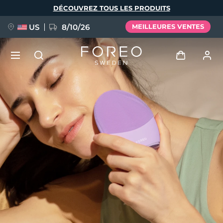
Aller
DÉCOUVREZ TOUS LES PRODUITS
au
contenu
principal
US
8/10/26
MEILLEURES VENTES
NOUVEAU
Se connecter
Langue
BREAKING NEWS
Profil de l'utilisateur
English
Deutsch
Español
Mes appareils
FAQ™ Pure Beauty-Tech Elixir
Français
Italiano
Português
Mes commandes
Polski
Svenska
Русский
Türkçe
简体中文
繁體中文
Mes adresses
issa™ Teeth Whitening Set
Mes abonnements