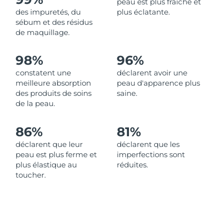
peau est plus fraîche et
des impuretés, du
plus éclatante.
Philippines
Livraison estimée
8/12/26
sébum et des résidus
de maquillage.
Pologne
Livraison estimée
8/10/26
98%
96%
Portugal
Livraison estimée
8/9/26
constatent une
déclarent avoir une
meilleure absorption
peau d'apparence plus
Porto Rico
Livraison estimée
8/11/26
des produits de soins
saine.
de la peau.
Qatar
Livraison estimée
8/10/26
86%
81%
La Réunion
Livraison estimée
8/14/26
déclarent que leur
déclarent que les
peau est plus ferme et
imperfections sont
Roumanie
Livraison estimée
8/9/26
plus élastique au
réduites.
toucher.
Russie
Livraison estimée
8/17/26
Arabie saoudite
Livraison estimée
8/10/26