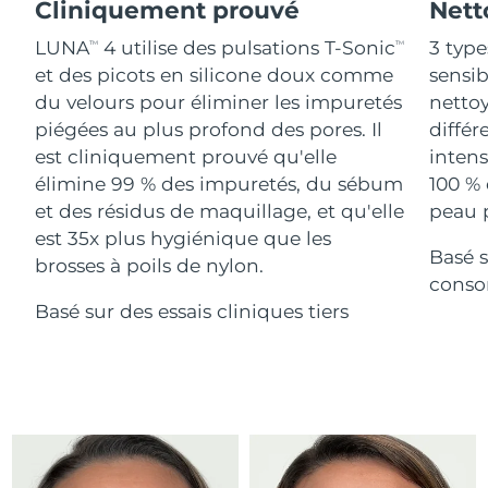
Advanced pore care essentials
Cliniquement prouvé
Nett
For healthy hair
18% PAP
Israël
Livraison estimée
8/13/26
Cosmétiques
Hommes
LUNA
4 utilise des pulsations T-Sonic
3 type
TM
TM
et des picots en silicone doux comme
sensi
Italie
Livraison estimée
8/9/26
du velours pour éliminer les impuretés
nettoy
piégées au plus profond des pores. Il
différ
Japon
Livraison estimée
8/12/26
est cliniquement prouvé qu'elle
intens
Acheter tout
Jersey
Livraison estimée
8/14/26
élimine 99 % des impuretés, du sébum
100 % 
et des résidus de maquillage, et qu'elle
peau p
Kazakhstan
Livraison estimée
8/11/26
est 35x plus hygiénique que les
Basé s
FOREO APP
brosses à poils de nylon.
Koweït
conso
Livraison estimée
8/9/26
À PROPROS
Basé sur des essais cliniques tiers
Lettonie
Livraison estimée
8/9/26
Liban
Livraison estimée
8/10/26
Lituanie
Livraison estimée
8/9/26
Luxembourg
Livraison estimée
8/9/26