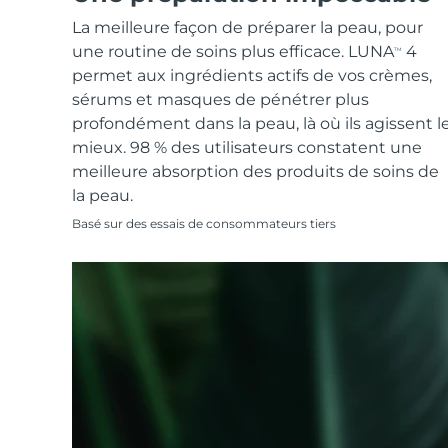
Soins de la peau KIWI™
All acne treatment devices
All revitalizing eye massagers
Serum
issa™ Teeth Whitening Gel
La meilleure façon de préparer la peau, pour
Advanced pore care essentials
For healthy hair
18% PAP
une routine de soins plus efficace. LUNA
4
TM
Cosmétiques
Hommes
permet aux ingrédients actifs de vos crèmes,
sérums et masques de pénétrer plus
profondément dans la peau, là où ils agissent l
mieux. 98 % des utilisateurs constatent une
meilleure absorption des produits de soins de
Acheter tout
la peau.
Basé sur des essais de consommateurs tiers
FOREO APP
À PROPROS