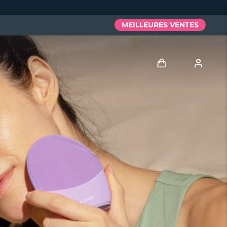
MEILLEURES VENTES
Se connecter
Profil de l'utilisateur
Mes appareils
Mes commandes
Mes adresses
Mes abonnements