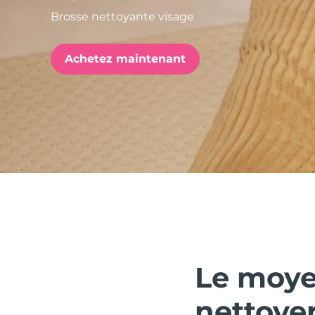
Brosse nettoyante visage
issa™ Teeth Whitening Set
Achetez maintenant
FAQ™ Dual LED Panel
POPULAIRE
Offres spéciales
Bestsellers
Le moye
nettoyer