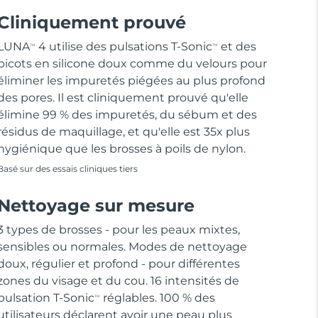
Cliniquement prouvé
LUNA
4 utilise des pulsations T-Sonic
et des
TM
TM
picots en silicone doux comme du velours pour
éliminer les impuretés piégées au plus profond
des pores. Il est cliniquement prouvé qu'elle
élimine 99 % des impuretés, du sébum et des
résidus de maquillage, et qu'elle est 35x plus
hygiénique que les brosses à poils de nylon.
Basé sur des essais cliniques tiers
Nettoyage sur mesure
3 types de brosses - pour les peaux mixtes,
sensibles ou normales. Modes de nettoyage
doux, régulier et profond - pour différentes
zones du visage et du cou. 16 intensités de
pulsation T-Sonic
réglables. 100 % des
TM
utilisateurs déclarent avoir une peau plus