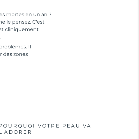
les mortes en un an ?
e le pensez. C'est
est cliniquement
.
problèmes. Il
r des zones
POURQUOI VOTRE PEAU VA
L'ADORER