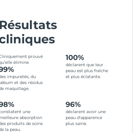
Résultats
cliniques
100%
Cliniquement prouvé
qu'elle élimine
déclarent que leur
99%
peau est plus fraîche
des impuretés, du
et plus éclatante.
sébum et des résidus
de maquillage.
98%
96%
constatent une
déclarent avoir une
meilleure absorption
peau d'apparence
des produits de soins
plus saine.
de la peau.