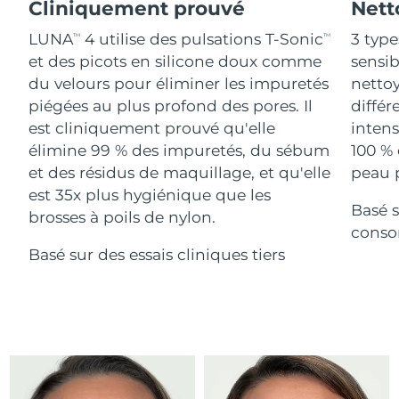
Advanced pore care essentials
Cliniquement prouvé
Nett
For healthy hair
18% PAP
Israël
Livraison estimée
8/13/26
Cosmétiques
Hommes
LUNA
4 utilise des pulsations T-Sonic
3 type
TM
TM
et des picots en silicone doux comme
sensi
Italie
Livraison estimée
8/9/26
du velours pour éliminer les impuretés
nettoy
piégées au plus profond des pores. Il
différ
Japon
Livraison estimée
8/12/26
est cliniquement prouvé qu'elle
intens
Acheter tout
Jersey
Livraison estimée
8/14/26
élimine 99 % des impuretés, du sébum
100 % 
et des résidus de maquillage, et qu'elle
peau p
Kazakhstan
Livraison estimée
8/11/26
est 35x plus hygiénique que les
Basé s
FOREO APP
brosses à poils de nylon.
Koweït
conso
Livraison estimée
8/9/26
À PROPROS
Basé sur des essais cliniques tiers
Lettonie
Livraison estimée
8/9/26
Liban
Livraison estimée
8/10/26
Lituanie
Livraison estimée
8/9/26
Luxembourg
Livraison estimée
8/9/26