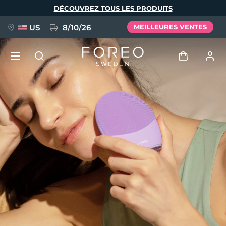
Aller
DÉCOUVREZ TOUS LES PRODUITS
au
contenu
principal
US
8/10/26
MEILLEURES VENTES
NOUVEAU
Se connecter
Langue
BREAKING NEWS
Profil de l'utilisateur
English
Deutsch
Español
Mes appareils
FAQ™ Pure Beauty-Tech Elixir
Français
Italiano
Português
Mes commandes
Polski
Svenska
Русский
Türkçe
简体中文
繁體中文
Mes adresses
issa™ Teeth Whitening Set
Mes abonnements