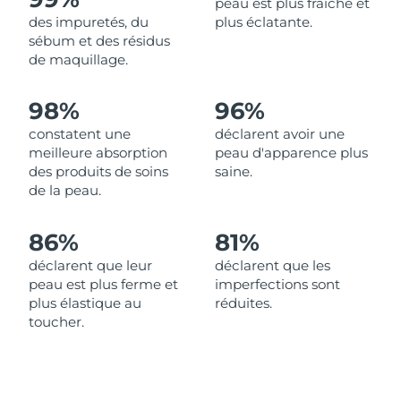
peau est plus fraîche et
des impuretés, du
plus éclatante.
Philippines
Livraison estimée
8/12/26
sébum et des résidus
de maquillage.
Pologne
Livraison estimée
8/10/26
98%
96%
Portugal
Livraison estimée
8/9/26
constatent une
déclarent avoir une
meilleure absorption
peau d'apparence plus
Porto Rico
Livraison estimée
8/11/26
des produits de soins
saine.
de la peau.
Qatar
Livraison estimée
8/10/26
86%
81%
La Réunion
Livraison estimée
8/14/26
déclarent que leur
déclarent que les
peau est plus ferme et
imperfections sont
Roumanie
Livraison estimée
8/9/26
plus élastique au
réduites.
toucher.
Russie
Livraison estimée
8/17/26
Arabie saoudite
Livraison estimée
8/10/26