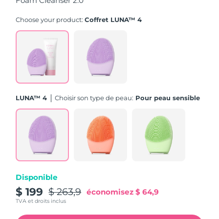
Foam Cleanser 2.0
Turquie
Livraison estimée
8/10/26
Choose your product:
Coffret LUNA™ 4
Émirats arabes unis
Livraison estimée
8/10/26
Royaume-Uni
Livraison estimée
8/9/26
États-Unis
Livraison estimée
8/10/26
LUNA™ 4
Choisir son type de peau:
Pour peau sensible
Ouzbékistan
Livraison estimée
8/14/26
Viêt Nam
Livraison estimée
8/15/26
Disponible
$ 199
$ 263,9
économisez
$ 64,9
TVA et droits inclus