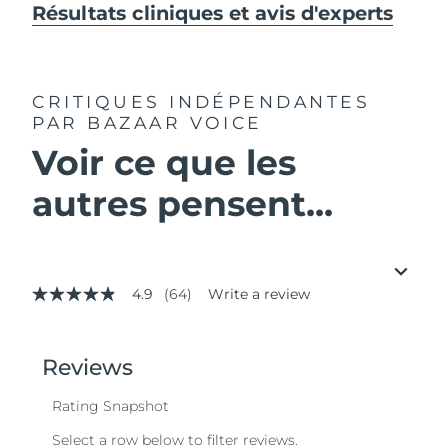
Résultats cliniques et avis d'experts
CRITIQUES INDÉPENDANTES
PAR BAZAAR VOICE
Voir ce que les
autres pensent...
4.9
(64)
Write a review
4.9
out
of
5
stars,
average
rating
value.
Read
64