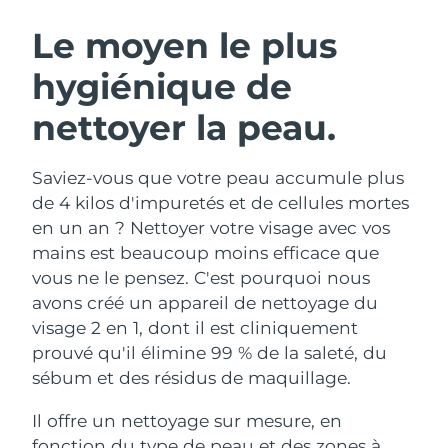
ROUTINE DE BEAUTÉ SUÉDOISE
Autriche
Livraison estimée
8/9/26
Le moyen le plus
hygiénique de
Bahreïn
Livraison estimée
8/10/26
nettoyer la peau.
Nettoyage du visage
Lifting
Belgique
Livraison estimée
8/9/26
LUNA™ 4 coffret
BEAR™ 2 coffret
Bermudes
Livraison estimée
8/15/26
Saviez-vous que votre peau accumule plus
Anti-aging massage
Microcurrent toning
de 4 kilos d'impuretés et de cellules mortes
Bosnie-Herzégovine
Livraison estimée
8/12/26
en un an ? Nettoyer votre visage avec vos
Hydratation
Soin bucco-dentaire
mains est beaucoup moins efficace que
LUNA™ 4 Plus
BEAR™ 2 go
Brunei
Livraison estimée
8/14/26
UFO™ 3 coffret
issa™ 4
vous ne le pensez. C'est pourquoi nous
Massage, LED heating
Microcurrent toning on-the-go
FAQ™ TRAITEMENT ANTI-ÂGE
avons créé un appareil de nettoyage du
Deep facial hydration
Hybrid silicone sonic toothbrush
Bulgarie
Livraison estimée
8/9/26
visage 2 en 1, dont il est cliniquement
NEW
prouvé qu'il élimine 99 % de la saleté, du
LUNA™ 4 Men
BEAR™ 2 eyes & lips
Canada
Livraison estimée
8/13/26
UFO™ 3 LED
issa™ 4 plus
sébum et des résidus de maquillage.
For men, anti-aging massage
Microcurrent line smoothing device
Near-infrared and red light therapy
Smart hybrid silicone sonic toothbrush
Chili
Livraison estimée
8/13/26
device
Anti-âge
Traitements LED
Il offre un nettoyage sur mesure, en
fonction du type de peau et des zones à