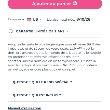
Ajouter au panier
8/10/26
US
Envoyez à :
Livraison estimée:
GARANTIE LIMITÉE DE 2 ANS
En commandant aujourd'hui, vous êtes
automatiquement couverts par la garantie
FOREO. Cela signifie que si vous rencontrez des
Adoptez le geste le plus hygiénique pour éliminer 99 % des
problèmes avec votre appareil pendant les 2 ans
impuretés et du sébum de votre peau. LUNA™ 4 est la
de garantie limitée, FOREO vous remplace ce
dernière avancée dans le monde de la beauté - elle nettoie
dernier gratuitement.
en profonder et raffermit, offrant des résultats
spectaculaires à domicile en un temps record. Utilisez-la
avec le nettoyant micro-mousse FOREO 2.0 pour obtenir
un nettoyage encore plus doux et complet.
QU'EST-CE QUI LE REND SPÉCIAL ?
96 % des utilisateurs déclarent avoir une peau à l'allure
plus saine. 81% des utilisateurs déclarent que les
QU'EST-CE QUI EST INCLUS ?
imperfections sont réduites.
LUNA™ 4
Élimine les impuretés et le sébum en profondeur sans
Manuel d'utilisation
assécher la peau.
LUNA™ Micro-Foam Cleanser 2.0