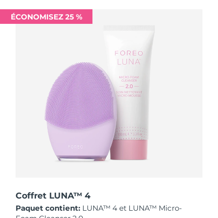
Singapour
Livraison estimée
8/11/26
ÉCONOMISEZ 25 %
Slovaquie
Livraison estimée
8/9/26
Slovénie
Livraison estimée
8/9/26
Afrique du Sud
Livraison estimée
8/17/26
Corée du Sud
Livraison estimée
8/11/26
Espagne
Livraison estimée
8/9/26
Suède
Livraison estimée
8/9/26
Suisse
Livraison estimée
8/9/26
Taïwan
Livraison estimée
8/14/26
Coffret LUNA™ 4
Paquet contient:
LUNA™ 4 et LUNA™ Micro-
Thaïlande
Livraison estimée
8/13/26