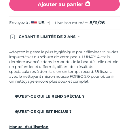
Ajouter au panier
8/11/26
US
Envoyez à :
Livraison estimée:
GARANTIE LIMITÉE DE 2 ANS
En commandant aujourd'hui, vous êtes
automatiquement couverts par la garantie
FOREO. Cela signifie que si vous rencontrez des
Adoptez le geste le plus hygiénique pour éliminer 99 % des
problèmes avec votre appareil pendant les 2 ans
impuretés et du sébum de votre peau. LUNA™ 4 est la
de garantie limitée, FOREO vous remplace ce
dernière avancée dans le monde de la beauté - elle nettoie
dernier gratuitement.
en profonder et raffermit, offrant des résultats
spectaculaires à domicile en un temps record. Utilisez-la
avec le nettoyant micro-mousse FOREO 2.0 pour obtenir
un nettoyage encore plus doux et complet.
QU'EST-CE QUI LE REND SPÉCIAL ?
96 % des utilisateurs déclarent avoir une peau à l'allure
plus saine. 81% des utilisateurs déclarent que les
QU'EST-CE QUI EST INCLUS ?
imperfections sont réduites.
LUNA™ 4
Élimine les impuretés et le sébum en profondeur sans
Manuel d'utilisation
assécher la peau.
LUNA™ Micro-Foam Cleanser 2.0