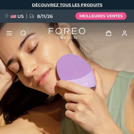
Aller
DÉCOUVREZ TOUS LES PRODUITS
au
contenu
principal
US
8/11/26
MEILLEURES VENTES
NOUVEAU
Se connecter
Langue
BREAKING NEWS
Profil de l'utilisateur
English
Deutsch
Español
Mes appareils
FAQ™ Pure Beauty-Tech Elixir
Français
Italiano
Português
Mes commandes
Polski
Svenska
Русский
Türkçe
简体中文
繁體中文
Mes adresses
issa™ Teeth Whitening Set
Mes abonnements