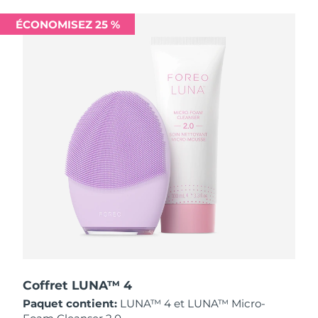
Singapour
Livraison estimée
12/08/2026
ÉCONOMISEZ 25 %
Slovaquie
Livraison estimée
10/08/2026
Slovénie
Livraison estimée
10/08/2026
Afrique du Sud
Livraison estimée
18/08/2026
Corée du Sud
Livraison estimée
12/08/2026
Espagne
Livraison estimée
10/08/2026
Suède
Livraison estimée
10/08/2026
Suisse
Livraison estimée
10/08/2026
Taïwan
Livraison estimée
15/08/2026
Coffret LUNA™ 4
Paquet contient:
LUNA™ 4 et LUNA™ Micro-
Thaïlande
Livraison estimée
14/08/2026