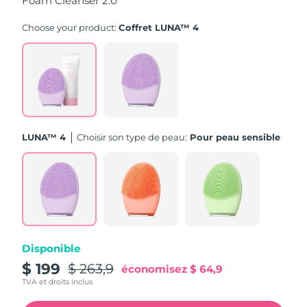
Foam Cleanser 2.0
Turquie
Livraison estimée
11/08/2026
Choose your product:
Coffret LUNA™ 4
Émirats arabes unis
Livraison estimée
11/08/2026
Royaume-Uni
Livraison estimée
10/08/2026
États-Unis
Livraison estimée
11/08/2026
LUNA™ 4
Choisir son type de peau:
Pour peau sensible
Ouzbékistan
Livraison estimée
15/08/2026
Viêt Nam
Livraison estimée
16/08/2026
Disponible
$ 199
$ 263,9
économisez
$ 64,9
TVA et droits inclus