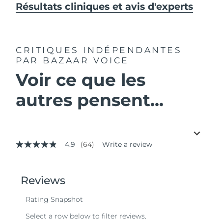
Résultats cliniques et avis d'experts
CRITIQUES INDÉPENDANTES
PAR BAZAAR VOICE
Voir ce que les
autres pensent...
4.9
(64)
Write a review
4.9
out
of
5
stars,
average
rating
value.
Read
64