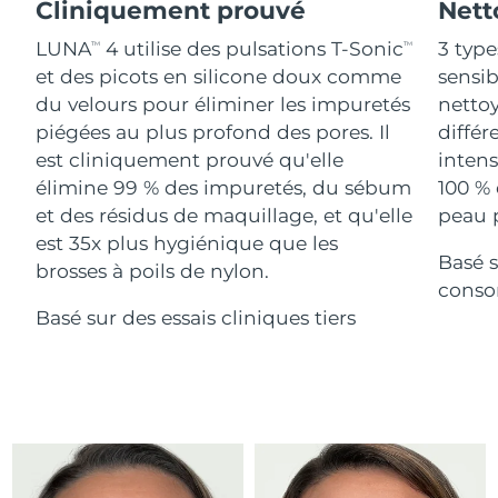
Advanced pore care essentials
Cliniquement prouvé
Nett
For healthy hair
18% PAP
Israël
Livraison estimée
14/08/2026
Cosmétiques
Hommes
LUNA
4 utilise des pulsations T-Sonic
3 type
TM
TM
et des picots en silicone doux comme
sensi
Italie
Livraison estimée
10/08/2026
du velours pour éliminer les impuretés
nettoy
piégées au plus profond des pores. Il
différ
Japon
Livraison estimée
13/08/2026
est cliniquement prouvé qu'elle
intens
Acheter tout
Jersey
Livraison estimée
15/08/2026
élimine 99 % des impuretés, du sébum
100 % 
et des résidus de maquillage, et qu'elle
peau p
Kazakhstan
Livraison estimée
12/08/2026
est 35x plus hygiénique que les
Basé s
FOREO APP
brosses à poils de nylon.
Koweït
conso
Livraison estimée
10/08/2026
À PROPROS
Basé sur des essais cliniques tiers
Lettonie
Livraison estimée
10/08/2026
Liban
Livraison estimée
11/08/2026
Lituanie
Livraison estimée
10/08/2026
Luxembourg
Livraison estimée
10/08/2026