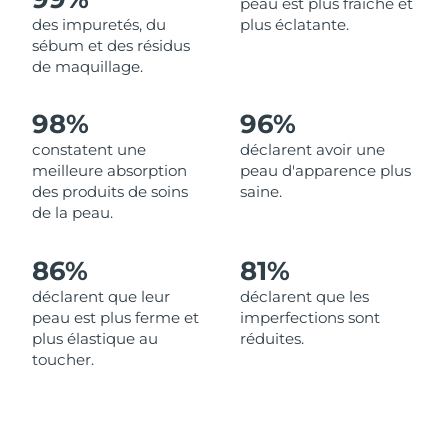
peau est plus fraîche et
des impuretés, du
plus éclatante.
Philippines
Livraison estimée
13/08/2026
sébum et des résidus
de maquillage.
Pologne
Livraison estimée
11/08/2026
98%
96%
Portugal
Livraison estimée
10/08/2026
constatent une
déclarent avoir une
meilleure absorption
peau d'apparence plus
Porto Rico
Livraison estimée
12/08/2026
des produits de soins
saine.
de la peau.
Qatar
Livraison estimée
11/08/2026
86%
81%
La Réunion
Livraison estimée
15/08/2026
déclarent que leur
déclarent que les
peau est plus ferme et
imperfections sont
Roumanie
Livraison estimée
10/08/2026
plus élastique au
réduites.
toucher.
Russie
Livraison estimée
18/08/2026
Arabie saoudite
Livraison estimée
11/08/2026