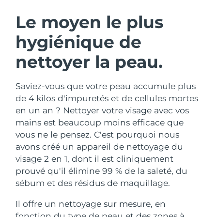
ROUTINE DE BEAUTÉ SUÉDOISE
Autriche
Livraison estimée
10/08/2026
Le moyen le plus
hygiénique de
Bahreïn
Livraison estimée
11/08/2026
nettoyer la peau.
Nettoyage du visage
Lifting
Belgique
Livraison estimée
10/08/2026
LUNA™ 4 coffret
BEAR™ 2 coffret
Bermudes
Livraison estimée
16/08/2026
Saviez-vous que votre peau accumule plus
Anti-aging massage
Microcurrent toning
de 4 kilos d'impuretés et de cellules mortes
Bosnie-Herzégovine
Livraison estimée
13/08/2026
en un an ? Nettoyer votre visage avec vos
Hydratation
Soin bucco-dentaire
mains est beaucoup moins efficace que
LUNA™ 4 Plus
BEAR™ 2 go
Brunei
Livraison estimée
15/08/2026
UFO™ 3 coffret
issa™ 4
vous ne le pensez. C'est pourquoi nous
Massage, LED heating
Microcurrent toning on-the-go
FAQ™ TRAITEMENT ANTI-ÂGE
avons créé un appareil de nettoyage du
Deep facial hydration
Hybrid silicone sonic toothbrush
Bulgarie
Livraison estimée
10/08/2026
visage 2 en 1, dont il est cliniquement
NEW
prouvé qu'il élimine 99 % de la saleté, du
LUNA™ 4 Men
BEAR™ 2 eyes & lips
Canada
Livraison estimée
14/08/2026
UFO™ 3 LED
issa™ 4 plus
sébum et des résidus de maquillage.
For men, anti-aging massage
Microcurrent line smoothing device
Near-infrared and red light therapy
Smart hybrid silicone sonic toothbrush
Chili
Livraison estimée
14/08/2026
device
Anti-âge
Traitements LED
Il offre un nettoyage sur mesure, en
fonction du type de peau et des zones à