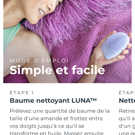
MODE D'EMPLOI
Simple et facile
ÉTAPE 1
ÉTAP
Baume nettoyant LUNA™
Nett
Prélevez une quantité de baume de la
Retire
taille d'une amande et frottez entre
qu'il 
vos doigts jusqu'à ce qu'il se
d'un g
transforme en huile. Massez ensuite
une q