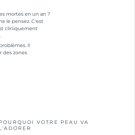
les mortes en un an ?
e le pensez. C'est
est cliniquement
.
problèmes. Il
r des zones
POURQUOI VOTRE PEAU VA
L'ADORER