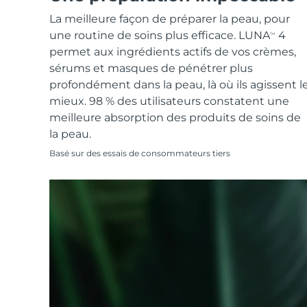
Soins de la peau KIWI™
All acne treatment devices
All revitalizing eye massagers
Serum
issa™ Teeth Whitening Gel
La meilleure façon de préparer la peau, pour
Advanced pore care essentials
For healthy hair
18% PAP
une routine de soins plus efficace. LUNA
4
TM
Cosmétiques
Hommes
permet aux ingrédients actifs de vos crèmes,
sérums et masques de pénétrer plus
profondément dans la peau, là où ils agissent l
mieux. 98 % des utilisateurs constatent une
meilleure absorption des produits de soins de
Acheter tout
la peau.
Basé sur des essais de consommateurs tiers
FOREO APP
À PROPROS