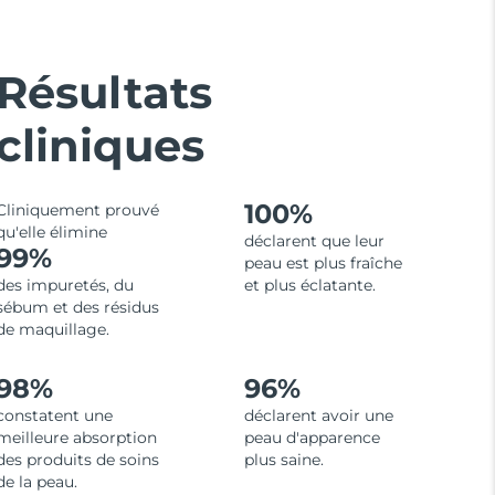
Résultats
cliniques
100%
Cliniquement prouvé
qu'elle élimine
déclarent que leur
99%
peau est plus fraîche
des impuretés, du
et plus éclatante.
sébum et des résidus
de maquillage.
98%
96%
constatent une
déclarent avoir une
meilleure absorption
peau d'apparence
des produits de soins
plus saine.
de la peau.