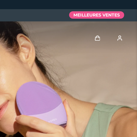
MEILLEURES VENTES
Se connecter
Profil de l'utilisateur
Mes appareils
Mes commandes
Mes adresses
Mes abonnements