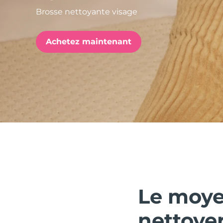
Brosse nettoyante visage
issa™ Teeth Whitening Set
Achetez maintenant
FAQ™ Dual LED Panel
POPULAIRE
Offres spéciales
Bestsellers
Le moye
nettoyer