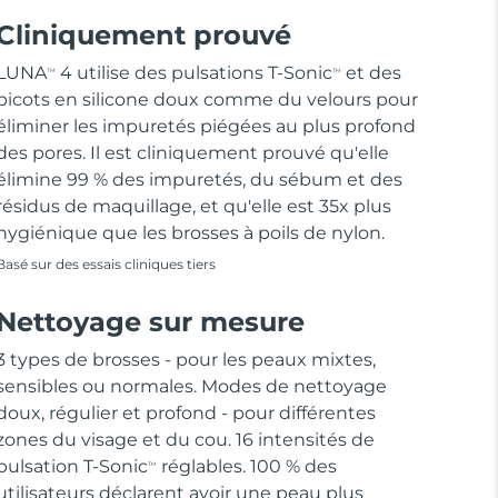
Cliniquement prouvé
LUNA
4 utilise des pulsations T-Sonic
et des
TM
TM
picots en silicone doux comme du velours pour
éliminer les impuretés piégées au plus profond
des pores. Il est cliniquement prouvé qu'elle
élimine 99 % des impuretés, du sébum et des
résidus de maquillage, et qu'elle est 35x plus
hygiénique que les brosses à poils de nylon.
Basé sur des essais cliniques tiers
Nettoyage sur mesure
3 types de brosses - pour les peaux mixtes,
sensibles ou normales. Modes de nettoyage
doux, régulier et profond - pour différentes
zones du visage et du cou. 16 intensités de
pulsation T-Sonic
réglables. 100 % des
TM
utilisateurs déclarent avoir une peau plus