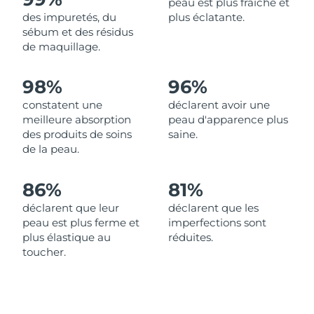
peau est plus fraîche et
des impuretés, du
plus éclatante.
Philippines
Livraison estimée
8/14/26
sébum et des résidus
de maquillage.
Pologne
Livraison estimée
8/12/26
98%
96%
Portugal
Livraison estimée
8/11/26
constatent une
déclarent avoir une
meilleure absorption
peau d'apparence plus
Porto Rico
Livraison estimée
8/13/26
des produits de soins
saine.
de la peau.
Qatar
Livraison estimée
8/12/26
86%
81%
La Réunion
Livraison estimée
8/16/26
déclarent que leur
déclarent que les
peau est plus ferme et
imperfections sont
Roumanie
Livraison estimée
8/11/26
plus élastique au
réduites.
toucher.
Russie
Livraison estimée
8/19/26
Arabie saoudite
Livraison estimée
8/12/26