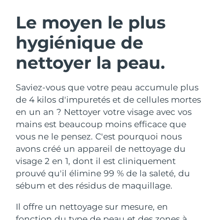
ROUTINE DE BEAUTÉ SUÉDOISE
Autriche
Livraison estimée
8/11/26
Le moyen le plus
hygiénique de
Bahreïn
Livraison estimée
8/12/26
nettoyer la peau.
Nettoyage du visage
Lifting
Belgique
Livraison estimée
8/11/26
LUNA™ 4 coffret
BEAR™ 2 coffret
Bermudes
Livraison estimée
8/17/26
Saviez-vous que votre peau accumule plus
Anti-aging massage
Microcurrent toning
de 4 kilos d'impuretés et de cellules mortes
Bosnie-Herzégovine
Livraison estimée
8/14/26
en un an ? Nettoyer votre visage avec vos
Hydratation
Soin bucco-dentaire
mains est beaucoup moins efficace que
LUNA™ 4 Plus
BEAR™ 2 go
Brunei
Livraison estimée
8/16/26
UFO™ 3 coffret
issa™ 4
vous ne le pensez. C'est pourquoi nous
Massage, LED heating
Microcurrent toning on-the-go
FAQ™ TRAITEMENT ANTI-ÂGE
avons créé un appareil de nettoyage du
Deep facial hydration
Hybrid silicone sonic toothbrush
Bulgarie
Livraison estimée
8/11/26
visage 2 en 1, dont il est cliniquement
NEW
prouvé qu'il élimine 99 % de la saleté, du
LUNA™ 4 Men
BEAR™ 2 eyes & lips
Canada
Livraison estimée
8/15/26
UFO™ 3 LED
issa™ 4 plus
sébum et des résidus de maquillage.
For men, anti-aging massage
Microcurrent line smoothing device
Near-infrared and red light therapy
Smart hybrid silicone sonic toothbrush
Chili
Livraison estimée
8/15/26
device
Anti-âge
Traitements LED
Il offre un nettoyage sur mesure, en
fonction du type de peau et des zones à