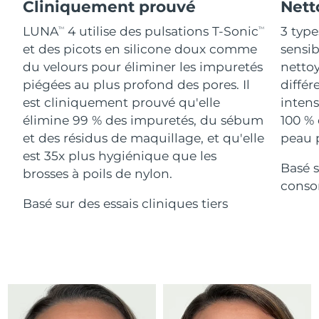
Advanced pore care essentials
Cliniquement prouvé
Nett
For healthy hair
18% PAP
Israël
Livraison estimée
8/15/26
Cosmétiques
Hommes
LUNA
4 utilise des pulsations T-Sonic
3 type
TM
TM
et des picots en silicone doux comme
sensi
Italie
Livraison estimée
8/11/26
du velours pour éliminer les impuretés
nettoy
piégées au plus profond des pores. Il
différ
Japon
Livraison estimée
8/14/26
est cliniquement prouvé qu'elle
intens
Acheter tout
Jersey
Livraison estimée
8/16/26
élimine 99 % des impuretés, du sébum
100 % 
et des résidus de maquillage, et qu'elle
peau p
Kazakhstan
Livraison estimée
8/13/26
est 35x plus hygiénique que les
Basé s
FOREO APP
brosses à poils de nylon.
Koweït
conso
Livraison estimée
8/11/26
À PROPROS
Basé sur des essais cliniques tiers
Lettonie
Livraison estimée
8/11/26
Liban
Livraison estimée
8/12/26
Lituanie
Livraison estimée
8/11/26
Luxembourg
Livraison estimée
8/11/26