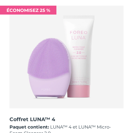
Singapour
Livraison estimée
8/13/26
ÉCONOMISEZ 25 %
Slovaquie
Livraison estimée
8/11/26
Slovénie
Livraison estimée
8/11/26
Afrique du Sud
Livraison estimée
8/19/26
Corée du Sud
Livraison estimée
8/13/26
Espagne
Livraison estimée
8/11/26
Suède
Livraison estimée
8/11/26
Suisse
Livraison estimée
8/11/26
Taïwan
Livraison estimée
8/16/26
Coffret LUNA™ 4
Paquet contient:
LUNA™ 4 et LUNA™ Micro-
Thaïlande
Livraison estimée
8/15/26