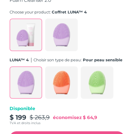
Foam Cleanser 2.0
Turquie
Livraison estimée
8/12/26
Choose your product:
Coffret LUNA™ 4
Émirats arabes unis
Livraison estimée
8/12/26
Royaume-Uni
Livraison estimée
8/11/26
États-Unis
Livraison estimée
8/12/26
LUNA™ 4
Choisir son type de peau:
Pour peau sensible
Ouzbékistan
Livraison estimée
8/16/26
Viêt Nam
Livraison estimée
8/17/26
Disponible
$ 199
$ 263,9
économisez
$ 64,9
TVA et droits inclus