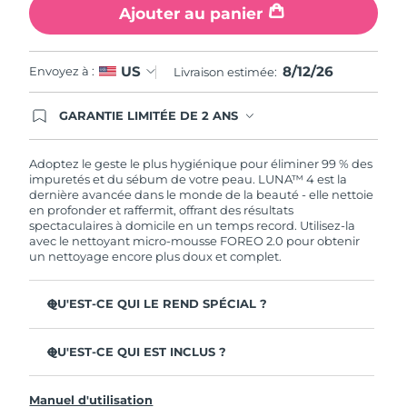
Ajouter au panier
8/12/26
US
Envoyez à :
Livraison estimée:
GARANTIE LIMITÉE DE 2 ANS
En commandant aujourd'hui, vous êtes
automatiquement couverts par la garantie
FOREO. Cela signifie que si vous rencontrez des
Adoptez le geste le plus hygiénique pour éliminer 99 % des
problèmes avec votre appareil pendant les 2 ans
impuretés et du sébum de votre peau. LUNA™ 4 est la
de garantie limitée, FOREO vous remplace ce
dernière avancée dans le monde de la beauté - elle nettoie
dernier gratuitement.
en profonder et raffermit, offrant des résultats
spectaculaires à domicile en un temps record. Utilisez-la
avec le nettoyant micro-mousse FOREO 2.0 pour obtenir
un nettoyage encore plus doux et complet.
QU'EST-CE QUI LE REND SPÉCIAL ?
96 % des utilisateurs déclarent avoir une peau à l'allure
plus saine. 81% des utilisateurs déclarent que les
QU'EST-CE QUI EST INCLUS ?
imperfections sont réduites.
LUNA™ 4
Élimine les impuretés et le sébum en profondeur sans
Manuel d'utilisation
assécher la peau.
LUNA™ Micro-Foam Cleanser 2.0