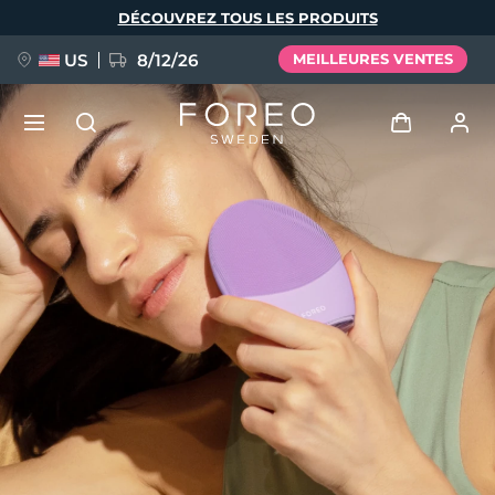
Aller
DÉCOUVREZ TOUS LES PRODUITS
au
contenu
principal
US
8/12/26
MEILLEURES VENTES
NOUVEAU
Se connecter
Langue
BREAKING NEWS
Profil de l'utilisateur
English
Deutsch
Español
Mes appareils
FAQ™ Pure Beauty-Tech Elixir
Français
Italiano
Português
Mes commandes
Polski
Svenska
Русский
Türkçe
简体中文
繁體中文
Mes adresses
issa™ Teeth Whitening Set
Mes abonnements