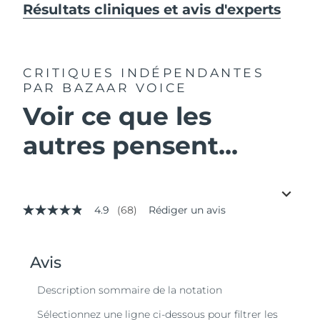
Résultats cliniques et avis d'experts
CRITIQUES INDÉPENDANTES
PAR BAZAAR VOICE
Voir ce que les
autres pensent...
4.9
(68)
Rédiger un avis
4.9
étoiles
sur
5,
valeur
de
la
note
moyenne.
Read