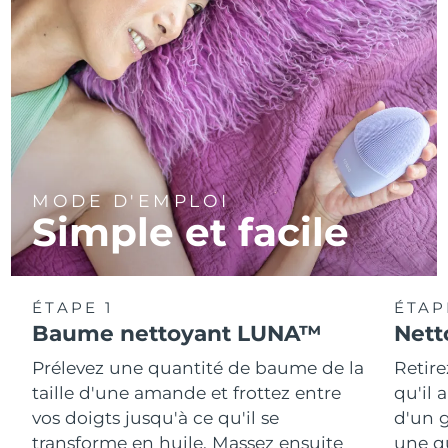
MODE D'EMPLOI
Simple et facile
ÉTAPE 1
ÉTAP
Baume nettoyant LUNA™
Nett
Prélevez une quantité de baume de la
Retire
taille d'une amande et frottez entre
qu'il 
vos doigts jusqu'à ce qu'il se
d'un g
transforme en huile. Massez ensuite
une q