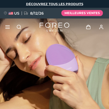
Aller
DÉCOUVREZ TOUS LES PRODUITS
au
contenu
principal
US
8/12/26
MEILLEURES VENTES
NOUVEAU
Se connecter
Langue
BREAKING NEWS
Profil de l'utilisateur
English
Deutsch
Español
Mes appareils
FAQ™ Pure Beauty-Tech Elixir
Français
Italiano
Português
Mes commandes
Polski
Svenska
Русский
Türkçe
简体中文
繁體中文
Mes adresses
issa™ Teeth Whitening Set
Mes abonnements