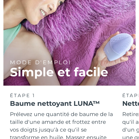
MODE D'EMPLOI
Simple et facile
ÉTAPE 1
ÉTAP
Baume nettoyant LUNA™
Nett
Prélevez une quantité de baume de la
Retire
taille d'une amande et frottez entre
qu'il 
vos doigts jusqu'à ce qu'il se
d'un g
transforme en huile. Massez ensuite
une q