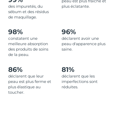
peau est plus fraîche et
des impuretés, du
plus éclatante.
Philippines
Livraison estimée
14/8/26
sébum et des résidus
de maquillage.
Pologne
Livraison estimée
12/8/26
98%
96%
Portugal
Livraison estimée
11/8/26
constatent une
déclarent avoir une
meilleure absorption
peau d'apparence plus
Porto Rico
Livraison estimée
13/8/26
des produits de soins
saine.
de la peau.
Qatar
Livraison estimée
12/8/26
86%
81%
La Réunion
Livraison estimée
16/8/26
déclarent que leur
déclarent que les
peau est plus ferme et
imperfections sont
Roumanie
Livraison estimée
11/8/26
plus élastique au
réduites.
toucher.
Russie
Livraison estimée
19/8/26
Arabie saoudite
Livraison estimée
12/8/26