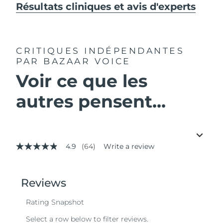
Résultats cliniques et avis d'experts
CRITIQUES INDÉPENDANTES
PAR BAZAAR VOICE
Voir ce que les
autres pensent...
4.9
(64)
Write a review
4.9
out
of
5
stars,
average
rating
value.
Read
64