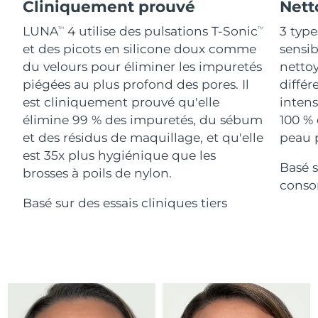
Advanced pore care essentials
Cliniquement prouvé
Nett
For healthy hair
18% PAP
Israël
Livraison estimée
15/8/26
Cosmétiques
Hommes
LUNA
4 utilise des pulsations T-Sonic
3 type
TM
TM
et des picots en silicone doux comme
sensi
Italie
Livraison estimée
11/8/26
du velours pour éliminer les impuretés
nettoy
piégées au plus profond des pores. Il
différ
Japon
Livraison estimée
14/8/26
est cliniquement prouvé qu'elle
intens
Acheter tout
Jersey
Livraison estimée
16/8/26
élimine 99 % des impuretés, du sébum
100 % 
et des résidus de maquillage, et qu'elle
peau p
Kazakhstan
Livraison estimée
13/8/26
est 35x plus hygiénique que les
Basé s
FOREO APP
brosses à poils de nylon.
Koweït
conso
Livraison estimée
11/8/26
À PROPROS
Basé sur des essais cliniques tiers
Lettonie
Livraison estimée
11/8/26
Liban
Livraison estimée
12/8/26
Lituanie
Livraison estimée
11/8/26
Luxembourg
Livraison estimée
11/8/26