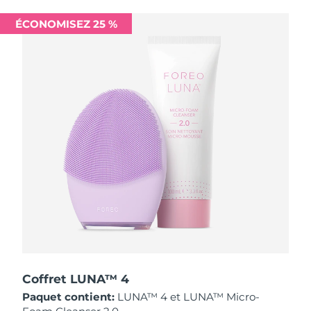
Singapour
Livraison estimée
13/8/26
ÉCONOMISEZ 25 %
Slovaquie
Livraison estimée
11/8/26
Slovénie
Livraison estimée
11/8/26
Afrique du Sud
Livraison estimée
19/8/26
Corée du Sud
Livraison estimée
13/8/26
Espagne
Livraison estimée
11/8/26
Suède
Livraison estimée
11/8/26
Suisse
Livraison estimée
11/8/26
Taïwan
Livraison estimée
16/8/26
Coffret LUNA™ 4
Paquet contient:
LUNA™ 4 et LUNA™ Micro-
Thaïlande
Livraison estimée
15/8/26