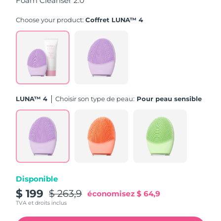
Foam Cleanser 2.0
Turquie
Livraison estimée
12/8/26
Choose your product:
Coffret LUNA™ 4
Émirats arabes unis
Livraison estimée
12/8/26
Royaume-Uni
Livraison estimée
11/8/26
États-Unis
Livraison estimée
12/8/26
LUNA™ 4
Choisir son type de peau:
Pour peau sensible
Ouzbékistan
Livraison estimée
16/8/26
Viêt Nam
Livraison estimée
17/8/26
Disponible
$ 199
$ 263,9
économisez
$ 64,9
TVA et droits inclus