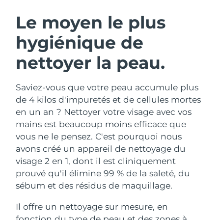
ROUTINE DE BEAUTÉ SUÉDOISE
Autriche
Livraison estimée
11/8/26
Le moyen le plus
hygiénique de
Bahreïn
Livraison estimée
12/8/26
nettoyer la peau.
Nettoyage du visage
Lifting
Belgique
Livraison estimée
11/8/26
LUNA™ 4 coffret
BEAR™ 2 coffret
Bermudes
Livraison estimée
17/8/26
Saviez-vous que votre peau accumule plus
Anti-aging massage
Microcurrent toning
de 4 kilos d'impuretés et de cellules mortes
Bosnie-Herzégovine
Livraison estimée
14/8/26
en un an ? Nettoyer votre visage avec vos
Hydratation
Soin bucco-dentaire
mains est beaucoup moins efficace que
LUNA™ 4 Plus
BEAR™ 2 go
Brunei
Livraison estimée
16/8/26
UFO™ 3 coffret
issa™ 4
vous ne le pensez. C'est pourquoi nous
Massage, LED heating
Microcurrent toning on-the-go
FAQ™ TRAITEMENT ANTI-ÂGE
avons créé un appareil de nettoyage du
Deep facial hydration
Hybrid silicone sonic toothbrush
Bulgarie
Livraison estimée
11/8/26
visage 2 en 1, dont il est cliniquement
NEW
prouvé qu'il élimine 99 % de la saleté, du
LUNA™ 4 Men
BEAR™ 2 eyes & lips
Canada
Livraison estimée
15/8/26
UFO™ 3 LED
issa™ 4 plus
sébum et des résidus de maquillage.
For men, anti-aging massage
Microcurrent line smoothing device
Near-infrared and red light therapy
Smart hybrid silicone sonic toothbrush
Chili
Livraison estimée
15/8/26
device
Anti-âge
Traitements LED
Il offre un nettoyage sur mesure, en
fonction du type de peau et des zones à