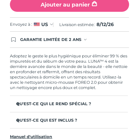
Ajouter au panier
8/12/26
US
Envoyez à :
Livraison estimée:
GARANTIE LIMITÉE DE 2 ANS
En commandant aujourd'hui, vous êtes
automatiquement couverts par la garantie
FOREO. Cela signifie que si vous rencontrez des
Adoptez le geste le plus hygiénique pour éliminer 99 % des
problèmes avec votre appareil pendant les 2 ans
impuretés et du sébum de votre peau. LUNA™ 4 est la
de garantie limitée, FOREO vous remplace ce
dernière avancée dans le monde de la beauté - elle nettoie
dernier gratuitement.
en profonder et raffermit, offrant des résultats
spectaculaires à domicile en un temps record. Utilisez-la
avec le nettoyant micro-mousse FOREO 2.0 pour obtenir
un nettoyage encore plus doux et complet.
QU'EST-CE QUI LE REND SPÉCIAL ?
96 % des utilisateurs déclarent avoir une peau à l'allure
plus saine. 81% des utilisateurs déclarent que les
QU'EST-CE QUI EST INCLUS ?
imperfections sont réduites.
LUNA™ 4
Élimine les impuretés et le sébum en profondeur sans
Manuel d'utilisation
assécher la peau.
LUNA™ Micro-Foam Cleanser 2.0