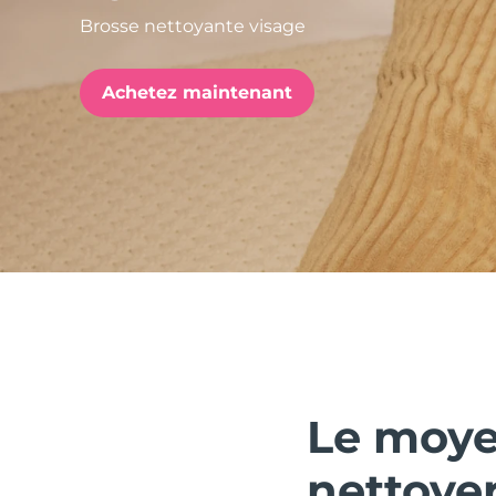
Brosse nettoyante visage
issa™ Teeth Whitening Set
Achetez maintenant
FAQ™ Dual LED Panel
POPULAIRE
Offres spéciales
Bestsellers
Le moye
nettoyer