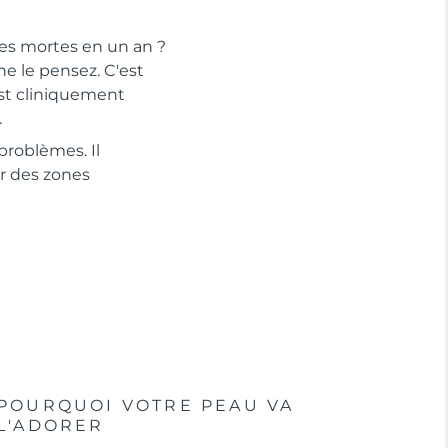
les mortes en un an ?
e le pensez. C'est
est cliniquement
.
problèmes. Il
r des zones
POURQUOI VOTRE PEAU VA
L'ADORER