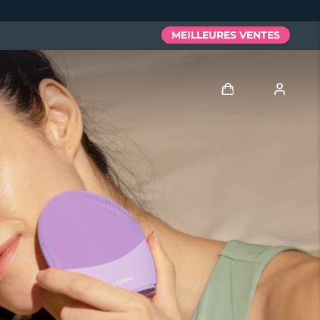
MEILLEURES VENTES
Se connecter
Profil de l'utilisateur
Mes appareils
Mes commandes
Mes adresses
Mes abonnements