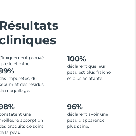
Résultats
cliniques
100%
Cliniquement prouvé
qu'elle élimine
déclarent que leur
99%
peau est plus fraîche
des impuretés, du
et plus éclatante.
sébum et des résidus
de maquillage.
98%
96%
constatent une
déclarent avoir une
meilleure absorption
peau d'apparence
des produits de soins
plus saine.
de la peau.