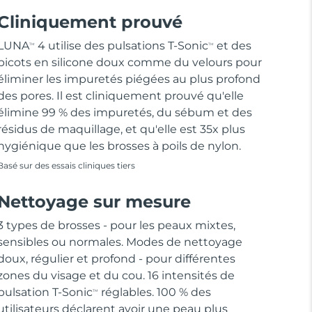
Cliniquement prouvé
LUNA
4 utilise des pulsations T-Sonic
et des
TM
TM
picots en silicone doux comme du velours pour
éliminer les impuretés piégées au plus profond
des pores. Il est cliniquement prouvé qu'elle
élimine 99 % des impuretés, du sébum et des
résidus de maquillage, et qu'elle est 35x plus
hygiénique que les brosses à poils de nylon.
Basé sur des essais cliniques tiers
Nettoyage sur mesure
3 types de brosses - pour les peaux mixtes,
sensibles ou normales. Modes de nettoyage
doux, régulier et profond - pour différentes
zones du visage et du cou. 16 intensités de
pulsation T-Sonic
réglables. 100 % des
TM
utilisateurs déclarent avoir une peau plus