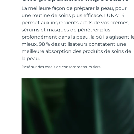
Soins de la peau KIWI™
All acne treatment devices
All revitalizing eye massagers
Serum
issa™ Teeth Whitening Gel
La meilleure façon de préparer la peau, pour
Advanced pore care essentials
For healthy hair
18% PAP
une routine de soins plus efficace. LUNA
4
TM
Cosmétiques
Hommes
permet aux ingrédients actifs de vos crèmes,
sérums et masques de pénétrer plus
profondément dans la peau, là où ils agissent l
mieux. 98 % des utilisateurs constatent une
meilleure absorption des produits de soins de
Acheter tout
la peau.
Basé sur des essais de consommateurs tiers
FOREO APP
À PROPROS