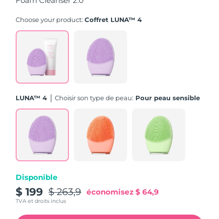
Foam Cleanser 2.0
Turquie
Livraison estimée
8/13/26
Choose your product:
Coffret LUNA™ 4
Émirats arabes unis
Livraison estimée
8/13/26
Royaume-Uni
Livraison estimée
8/12/26
États-Unis
Livraison estimée
8/13/26
LUNA™ 4
Choisir son type de peau:
Pour peau sensible
Ouzbékistan
Livraison estimée
8/17/26
Viêt Nam
Livraison estimée
8/18/26
Disponible
$ 199
$ 263,9
économisez
$ 64,9
TVA et droits inclus