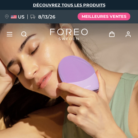
Aller
DÉCOUVREZ TOUS LES PRODUITS
au
contenu
principal
US
8/13/26
MEILLEURES VENTES
NOUVEAU
Se connecter
Langue
BREAKING NEWS
Profil de l'utilisateur
English
Deutsch
Español
Mes appareils
FAQ™ Pure Beauty-Tech Elixir
Français
Italiano
Português
Mes commandes
Polski
Svenska
Русский
Türkçe
简体中文
繁體中文
Mes adresses
issa™ Teeth Whitening Set
Mes abonnements