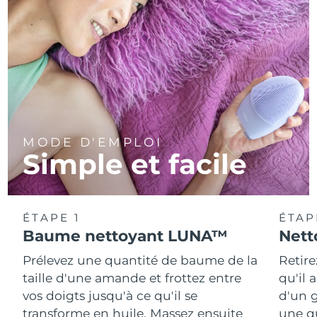
MODE D'EMPLOI
Simple et facile
ÉTAPE 1
ÉTAP
Baume nettoyant LUNA™
Nett
Prélevez une quantité de baume de la
Retire
taille d'une amande et frottez entre
qu'il 
vos doigts jusqu'à ce qu'il se
d'un g
transforme en huile. Massez ensuite
une q