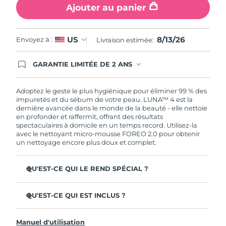
Ajouter au panier
8/13/26
US
Envoyez à :
Livraison estimée:
GARANTIE LIMITÉE DE 2 ANS
En commandant aujourd'hui, vous êtes
automatiquement couverts par la garantie
FOREO. Cela signifie que si vous rencontrez des
Adoptez le geste le plus hygiénique pour éliminer 99 % des
problèmes avec votre appareil pendant les 2 ans
impuretés et du sébum de votre peau. LUNA™ 4 est la
de garantie limitée, FOREO vous remplace ce
dernière avancée dans le monde de la beauté - elle nettoie
dernier gratuitement.
en profonder et raffermit, offrant des résultats
spectaculaires à domicile en un temps record. Utilisez-la
avec le nettoyant micro-mousse FOREO 2.0 pour obtenir
un nettoyage encore plus doux et complet.
QU'EST-CE QUI LE REND SPÉCIAL ?
96 % des utilisateurs déclarent avoir une peau à l'allure
plus saine. 81% des utilisateurs déclarent que les
QU'EST-CE QUI EST INCLUS ?
imperfections sont réduites.
LUNA™ 4
Élimine les impuretés et le sébum en profondeur sans
Manuel d'utilisation
assécher la peau.
LUNA™ Micro-Foam Cleanser 2.0