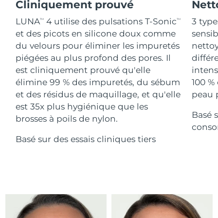
Advanced pore care essentials
Cliniquement prouvé
Nett
For healthy hair
18% PAP
Israël
Livraison estimée
8/16/26
Cosmétiques
Hommes
LUNA
4 utilise des pulsations T-Sonic
3 type
TM
TM
et des picots en silicone doux comme
sensi
Italie
Livraison estimée
8/12/26
du velours pour éliminer les impuretés
nettoy
piégées au plus profond des pores. Il
différ
Japon
Livraison estimée
8/15/26
est cliniquement prouvé qu'elle
intens
Acheter tout
Jersey
Livraison estimée
8/17/26
élimine 99 % des impuretés, du sébum
100 % 
et des résidus de maquillage, et qu'elle
peau p
Kazakhstan
Livraison estimée
8/14/26
est 35x plus hygiénique que les
Basé s
FOREO APP
brosses à poils de nylon.
Koweït
conso
Livraison estimée
8/12/26
À PROPROS
Basé sur des essais cliniques tiers
Lettonie
Livraison estimée
8/12/26
Liban
Livraison estimée
8/13/26
Lituanie
Livraison estimée
8/12/26
Luxembourg
Livraison estimée
8/12/26