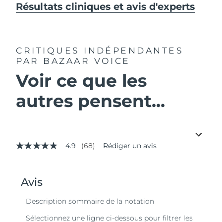
Résultats cliniques et avis d'experts
CRITIQUES INDÉPENDANTES
PAR BAZAAR VOICE
Voir ce que les
autres pensent...
4.9
(68)
Rédiger un avis
4.9
étoiles
sur
5,
valeur
de
la
note
moyenne.
Read