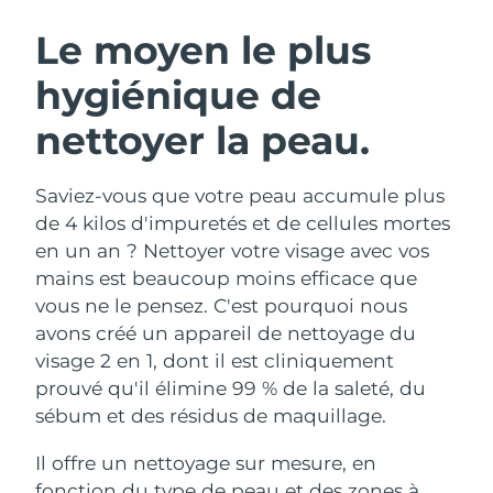
ROUTINE DE BEAUTÉ SUÉDOISE
Autriche
Livraison estimée
8/12/26
Le moyen le plus
hygiénique de
Bahreïn
Livraison estimée
8/13/26
nettoyer la peau.
Nettoyage du visage
Lifting
Belgique
Livraison estimée
8/12/26
LUNA™ 4 coffret
BEAR™ 2 coffret
Bermudes
Livraison estimée
8/18/26
Saviez-vous que votre peau accumule plus
Anti-aging massage
Microcurrent toning
de 4 kilos d'impuretés et de cellules mortes
Bosnie-Herzégovine
Livraison estimée
8/15/26
en un an ? Nettoyer votre visage avec vos
Hydratation
Soin bucco-dentaire
mains est beaucoup moins efficace que
LUNA™ 4 Plus
BEAR™ 2 go
Brunei
Livraison estimée
8/17/26
UFO™ 3 coffret
issa™ 4
vous ne le pensez. C'est pourquoi nous
Massage, LED heating
Microcurrent toning on-the-go
FAQ™ TRAITEMENT ANTI-ÂGE
avons créé un appareil de nettoyage du
Deep facial hydration
Hybrid silicone sonic toothbrush
Bulgarie
Livraison estimée
8/12/26
visage 2 en 1, dont il est cliniquement
NEW
prouvé qu'il élimine 99 % de la saleté, du
LUNA™ 4 Men
BEAR™ 2 eyes & lips
Canada
Livraison estimée
8/16/26
UFO™ 3 LED
issa™ 4 plus
sébum et des résidus de maquillage.
For men, anti-aging massage
Microcurrent line smoothing device
Near-infrared and red light therapy
Smart hybrid silicone sonic toothbrush
Chili
Livraison estimée
8/16/26
device
Anti-âge
Traitements LED
Il offre un nettoyage sur mesure, en
fonction du type de peau et des zones à