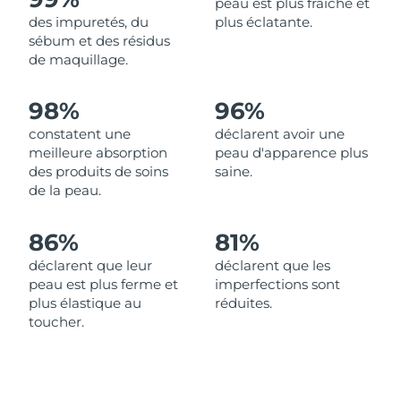
peau est plus fraîche et
des impuretés, du
plus éclatante.
Philippines
Livraison estimée
8/15/26
sébum et des résidus
de maquillage.
Pologne
Livraison estimée
8/13/26
98%
96%
Portugal
Livraison estimée
8/12/26
constatent une
déclarent avoir une
meilleure absorption
peau d'apparence plus
Porto Rico
Livraison estimée
8/14/26
des produits de soins
saine.
de la peau.
Qatar
Livraison estimée
8/13/26
86%
81%
La Réunion
Livraison estimée
8/17/26
déclarent que leur
déclarent que les
peau est plus ferme et
imperfections sont
Roumanie
Livraison estimée
8/12/26
plus élastique au
réduites.
toucher.
Russie
Livraison estimée
8/20/26
Arabie saoudite
Livraison estimée
8/13/26