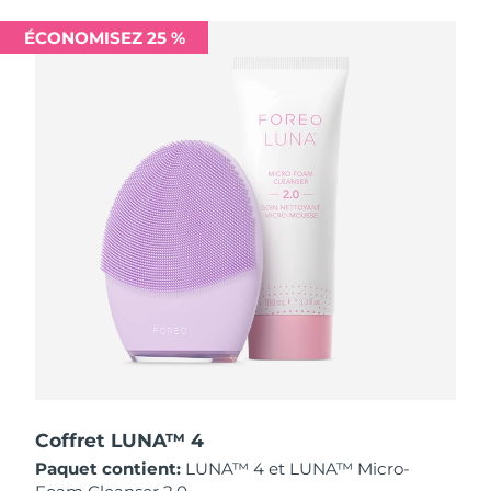
Singapour
Livraison estimée
8/14/26
ÉCONOMISEZ 25 %
Slovaquie
Livraison estimée
8/12/26
Slovénie
Livraison estimée
8/12/26
Afrique du Sud
Livraison estimée
8/20/26
Corée du Sud
Livraison estimée
8/14/26
Espagne
Livraison estimée
8/12/26
Suède
Livraison estimée
8/12/26
Suisse
Livraison estimée
8/12/26
Taïwan
Livraison estimée
8/17/26
Coffret LUNA™ 4
Paquet contient:
LUNA™ 4 et LUNA™ Micro-
Thaïlande
Livraison estimée
8/16/26