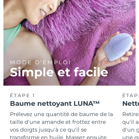
MODE D'EMPLOI
Simple et facile
ÉTAPE 1
ÉTAP
Baume nettoyant LUNA™
Nett
Prélevez une quantité de baume de la
Retire
taille d'une amande et frottez entre
qu'il 
vos doigts jusqu'à ce qu'il se
d'un g
transforme en huile. Massez ensuite
une q