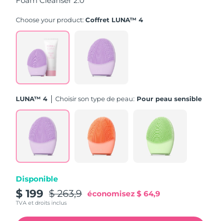
Foam Cleanser 2.0
Turquie
Livraison estimée
8/10/26
Choose your product:
Coffret LUNA™ 4
Émirats arabes unis
Livraison estimée
8/10/26
Royaume-Uni
Livraison estimée
8/9/26
États-Unis
Livraison estimée
8/10/26
LUNA™ 4
Choisir son type de peau:
Pour peau sensible
Ouzbékistan
Livraison estimée
8/14/26
Viêt Nam
Livraison estimée
8/15/26
Disponible
$ 199
$ 263,9
économisez
$ 64,9
TVA et droits inclus