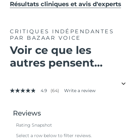
Résultats cliniques et avis d'experts
CRITIQUES INDÉPENDANTES
PAR BAZAAR VOICE
Voir ce que les
autres pensent...
4.9
(64)
Write a review
4.9
out
of
5
stars,
average
rating
value.
Read
64