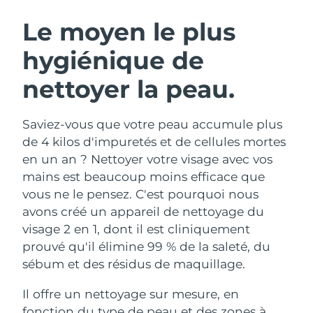
ROUTINE DE BEAUTÉ SUÉDOISE
Autriche
Livraison estimée
8/9/26
Le moyen le plus
hygiénique de
Bahreïn
Livraison estimée
8/10/26
nettoyer la peau.
Nettoyage du visage
Lifting
Belgique
Livraison estimée
8/9/26
LUNA™ 4 coffret
BEAR™ 2 coffret
Bermudes
Livraison estimée
8/15/26
Saviez-vous que votre peau accumule plus
Anti-aging massage
Microcurrent toning
de 4 kilos d'impuretés et de cellules mortes
Bosnie-Herzégovine
Livraison estimée
8/12/26
en un an ? Nettoyer votre visage avec vos
Hydratation
Soin bucco-dentaire
mains est beaucoup moins efficace que
LUNA™ 4 Plus
BEAR™ 2 go
Brunei
Livraison estimée
8/14/26
UFO™ 3 coffret
issa™ 4
vous ne le pensez. C'est pourquoi nous
Massage, LED heating
Microcurrent toning on-the-go
FAQ™ TRAITEMENT ANTI-ÂGE
avons créé un appareil de nettoyage du
Deep facial hydration
Hybrid silicone sonic toothbrush
Bulgarie
Livraison estimée
8/9/26
visage 2 en 1, dont il est cliniquement
NEW
prouvé qu'il élimine 99 % de la saleté, du
LUNA™ 4 Men
BEAR™ 2 eyes & lips
Canada
Livraison estimée
8/13/26
UFO™ 3 LED
issa™ 4 plus
sébum et des résidus de maquillage.
For men, anti-aging massage
Microcurrent line smoothing device
Near-infrared and red light therapy
Smart hybrid silicone sonic toothbrush
Chili
Livraison estimée
8/13/26
device
Anti-âge
Traitements LED
Il offre un nettoyage sur mesure, en
fonction du type de peau et des zones à