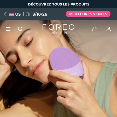
Aller
DÉCOUVREZ TOUS LES PRODUITS
au
contenu
principal
US
8/10/26
MEILLEURES VENTES
NOUVEAU
Se connecter
Langue
BREAKING NEWS
Profil de l'utilisateur
English
Deutsch
Español
Mes appareils
FAQ™ Pure Beauty-Tech Elixir
Français
Italiano
Português
Mes commandes
Polski
Svenska
Русский
Türkçe
简体中文
繁體中文
Mes adresses
issa™ Teeth Whitening Set
Mes abonnements