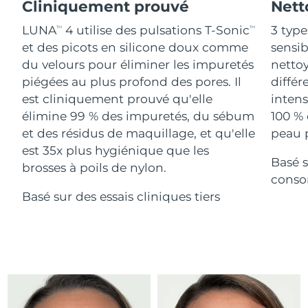
Advanced pore care essentials
Cliniquement prouvé
Nett
For healthy hair
18% PAP
Israël
Livraison estimée
8/13/26
Cosmétiques
Hommes
LUNA
4 utilise des pulsations T-Sonic
3 type
TM
TM
et des picots en silicone doux comme
sensi
Italie
Livraison estimée
8/9/26
du velours pour éliminer les impuretés
nettoy
piégées au plus profond des pores. Il
différ
Japon
Livraison estimée
8/12/26
est cliniquement prouvé qu'elle
intens
Acheter tout
Jersey
Livraison estimée
8/14/26
élimine 99 % des impuretés, du sébum
100 % 
et des résidus de maquillage, et qu'elle
peau p
Kazakhstan
Livraison estimée
8/11/26
est 35x plus hygiénique que les
Basé s
FOREO APP
brosses à poils de nylon.
Koweït
conso
Livraison estimée
8/9/26
À PROPROS
Basé sur des essais cliniques tiers
Lettonie
Livraison estimée
8/9/26
Liban
Livraison estimée
8/10/26
Lituanie
Livraison estimée
8/9/26
Luxembourg
Livraison estimée
8/9/26