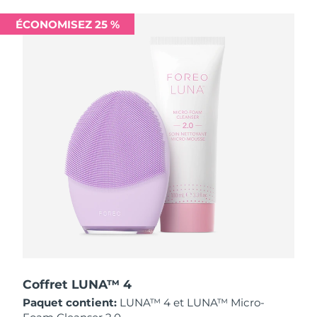
Singapour
Livraison estimée
8/11/26
ÉCONOMISEZ 25 %
Slovaquie
Livraison estimée
8/9/26
Slovénie
Livraison estimée
8/9/26
Afrique du Sud
Livraison estimée
8/17/26
Corée du Sud
Livraison estimée
8/11/26
Espagne
Livraison estimée
8/9/26
Suède
Livraison estimée
8/9/26
Suisse
Livraison estimée
8/9/26
Taïwan
Livraison estimée
8/14/26
Coffret LUNA™ 4
Paquet contient:
LUNA™ 4 et LUNA™ Micro-
Thaïlande
Livraison estimée
8/13/26