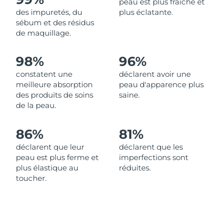
peau est plus fraîche et
des impuretés, du
plus éclatante.
Philippines
Livraison estimée
8/12/26
sébum et des résidus
de maquillage.
Pologne
Livraison estimée
8/10/26
98%
96%
Portugal
Livraison estimée
8/9/26
constatent une
déclarent avoir une
meilleure absorption
peau d'apparence plus
Porto Rico
Livraison estimée
8/11/26
des produits de soins
saine.
de la peau.
Qatar
Livraison estimée
8/10/26
86%
81%
La Réunion
Livraison estimée
8/14/26
déclarent que leur
déclarent que les
peau est plus ferme et
imperfections sont
Roumanie
Livraison estimée
8/9/26
plus élastique au
réduites.
toucher.
Russie
Livraison estimée
8/17/26
Arabie saoudite
Livraison estimée
8/10/26