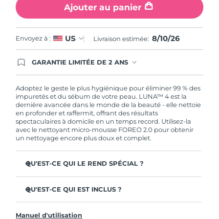
Ajouter au panier
8/10/26
US
Envoyez à :
Livraison estimée:
GARANTIE LIMITÉE DE 2 ANS
En commandant aujourd'hui, vous êtes
automatiquement couverts par la garantie
FOREO. Cela signifie que si vous rencontrez des
Adoptez le geste le plus hygiénique pour éliminer 99 % des
problèmes avec votre appareil pendant les 2 ans
impuretés et du sébum de votre peau. LUNA™ 4 est la
de garantie limitée, FOREO vous remplace ce
dernière avancée dans le monde de la beauté - elle nettoie
dernier gratuitement.
en profonder et raffermit, offrant des résultats
spectaculaires à domicile en un temps record. Utilisez-la
avec le nettoyant micro-mousse FOREO 2.0 pour obtenir
un nettoyage encore plus doux et complet.
QU'EST-CE QUI LE REND SPÉCIAL ?
96 % des utilisateurs déclarent avoir une peau à l'allure
plus saine. 81% des utilisateurs déclarent que les
QU'EST-CE QUI EST INCLUS ?
imperfections sont réduites.
LUNA™ 4
Élimine les impuretés et le sébum en profondeur sans
Manuel d'utilisation
assécher la peau.
LUNA™ Micro-Foam Cleanser 2.0