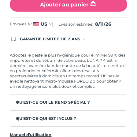
Ajouter au panier
8/11/26
US
Envoyez à :
Livraison estimée:
GARANTIE LIMITÉE DE 2 ANS
En commandant aujourd'hui, vous êtes
automatiquement couverts par la garantie
FOREO. Cela signifie que si vous rencontrez des
Adoptez le geste le plus hygiénique pour éliminer 99 % des
problèmes avec votre appareil pendant les 2 ans
impuretés et du sébum de votre peau. LUNA™ 4 est la
de garantie limitée, FOREO vous remplace ce
dernière avancée dans le monde de la beauté - elle nettoie
dernier gratuitement.
en profonder et raffermit, offrant des résultats
spectaculaires à domicile en un temps record. Utilisez-la
avec le nettoyant micro-mousse FOREO 2.0 pour obtenir
un nettoyage encore plus doux et complet.
QU'EST-CE QUI LE REND SPÉCIAL ?
96 % des utilisateurs déclarent avoir une peau à l'allure
plus saine. 81% des utilisateurs déclarent que les
QU'EST-CE QUI EST INCLUS ?
imperfections sont réduites.
LUNA™ 4
Élimine les impuretés et le sébum en profondeur sans
Manuel d'utilisation
assécher la peau.
LUNA™ Micro-Foam Cleanser 2.0