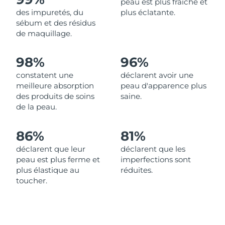
peau est plus fraîche et
des impuretés, du
plus éclatante.
Philippines
Livraison estimée
13/08/2026
sébum et des résidus
de maquillage.
Pologne
Livraison estimée
11/08/2026
98%
96%
Portugal
Livraison estimée
10/08/2026
constatent une
déclarent avoir une
meilleure absorption
peau d'apparence plus
Porto Rico
Livraison estimée
12/08/2026
des produits de soins
saine.
de la peau.
Qatar
Livraison estimée
11/08/2026
86%
81%
La Réunion
Livraison estimée
15/08/2026
déclarent que leur
déclarent que les
peau est plus ferme et
imperfections sont
Roumanie
Livraison estimée
10/08/2026
plus élastique au
réduites.
toucher.
Russie
Livraison estimée
18/08/2026
Arabie saoudite
Livraison estimée
11/08/2026