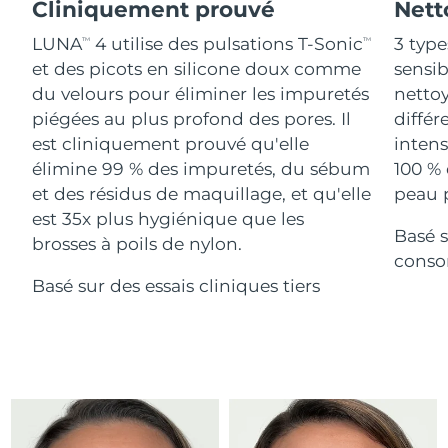
Advanced pore care essentials
Cliniquement prouvé
Nett
For healthy hair
18% PAP
Israël
Livraison estimée
14/08/2026
Cosmétiques
Hommes
LUNA
4 utilise des pulsations T-Sonic
3 type
TM
TM
et des picots en silicone doux comme
sensi
Italie
Livraison estimée
10/08/2026
du velours pour éliminer les impuretés
nettoy
piégées au plus profond des pores. Il
différ
Japon
Livraison estimée
13/08/2026
est cliniquement prouvé qu'elle
intens
Acheter tout
Jersey
Livraison estimée
15/08/2026
élimine 99 % des impuretés, du sébum
100 % 
et des résidus de maquillage, et qu'elle
peau p
Kazakhstan
Livraison estimée
12/08/2026
est 35x plus hygiénique que les
Basé s
FOREO APP
brosses à poils de nylon.
Koweït
conso
Livraison estimée
10/08/2026
À PROPROS
Basé sur des essais cliniques tiers
Lettonie
Livraison estimée
10/08/2026
Liban
Livraison estimée
11/08/2026
Lituanie
Livraison estimée
10/08/2026
Luxembourg
Livraison estimée
10/08/2026