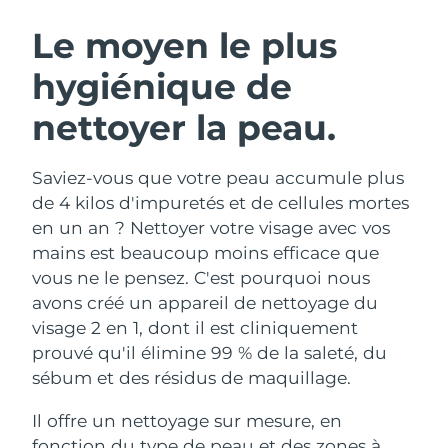
ROUTINE DE BEAUTÉ SUÉDOISE
Autriche
Livraison estimée
10/08/2026
Le moyen le plus
hygiénique de
Bahreïn
Livraison estimée
11/08/2026
nettoyer la peau.
Nettoyage du visage
Lifting
Belgique
Livraison estimée
10/08/2026
LUNA™ 4 coffret
BEAR™ 2 coffret
Bermudes
Livraison estimée
16/08/2026
Saviez-vous que votre peau accumule plus
Anti-aging massage
Microcurrent toning
de 4 kilos d'impuretés et de cellules mortes
Bosnie-Herzégovine
Livraison estimée
13/08/2026
en un an ? Nettoyer votre visage avec vos
Hydratation
Soin bucco-dentaire
mains est beaucoup moins efficace que
LUNA™ 4 Plus
BEAR™ 2 go
Brunei
Livraison estimée
15/08/2026
UFO™ 3 coffret
issa™ 4
vous ne le pensez. C'est pourquoi nous
Massage, LED heating
Microcurrent toning on-the-go
FAQ™ TRAITEMENT ANTI-ÂGE
avons créé un appareil de nettoyage du
Deep facial hydration
Hybrid silicone sonic toothbrush
Bulgarie
Livraison estimée
10/08/2026
visage 2 en 1, dont il est cliniquement
NEW
prouvé qu'il élimine 99 % de la saleté, du
LUNA™ 4 Men
BEAR™ 2 eyes & lips
Canada
Livraison estimée
14/08/2026
UFO™ 3 LED
issa™ 4 plus
sébum et des résidus de maquillage.
For men, anti-aging massage
Microcurrent line smoothing device
Near-infrared and red light therapy
Smart hybrid silicone sonic toothbrush
Chili
Livraison estimée
14/08/2026
device
Anti-âge
Traitements LED
Il offre un nettoyage sur mesure, en
fonction du type de peau et des zones à