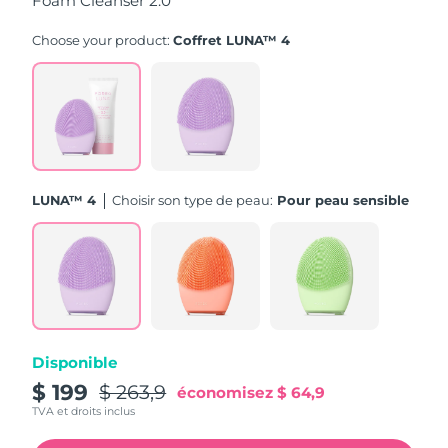
Foam Cleanser 2.0
Turquie
Livraison estimée
11/08/2026
Choose your product:
Coffret LUNA™ 4
Émirats arabes unis
Livraison estimée
11/08/2026
Royaume-Uni
Livraison estimée
10/08/2026
États-Unis
Livraison estimée
11/08/2026
LUNA™ 4
Choisir son type de peau:
Pour peau sensible
Ouzbékistan
Livraison estimée
15/08/2026
Viêt Nam
Livraison estimée
16/08/2026
Disponible
$ 199
$ 263,9
économisez
$ 64,9
TVA et droits inclus