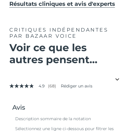
Résultats cliniques et avis d'experts
CRITIQUES INDÉPENDANTES
PAR BAZAAR VOICE
Voir ce que les
autres pensent...
4.9
(68)
Rédiger un avis
4.9
étoiles
sur
5,
valeur
de
la
note
moyenne.
Read