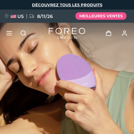
Aller
DÉCOUVREZ TOUS LES PRODUITS
au
contenu
principal
US
8/11/26
MEILLEURES VENTES
NOUVEAU
Se connecter
Langue
BREAKING NEWS
Profil de l'utilisateur
English
Deutsch
Español
Mes appareils
FAQ™ Pure Beauty-Tech Elixir
Français
Italiano
Português
Mes commandes
Polski
Svenska
Русский
Türkçe
简体中文
繁體中文
Mes adresses
issa™ Teeth Whitening Set
Mes abonnements