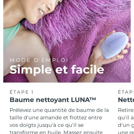
MODE D'EMPLOI
Simple et facile
ÉTAPE 1
ÉTAP
Baume nettoyant LUNA™
Nett
Prélevez une quantité de baume de la
Retire
taille d'une amande et frottez entre
qu'il 
vos doigts jusqu'à ce qu'il se
d'un g
transforme en huile. Massez ensuite
une q