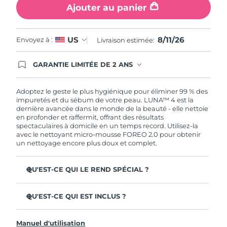
Ajouter au panier
8/11/26
US
Envoyez à :
Livraison estimée:
GARANTIE LIMITÉE DE 2 ANS
En commandant aujourd'hui, vous êtes
automatiquement couverts par la garantie
FOREO. Cela signifie que si vous rencontrez des
Adoptez le geste le plus hygiénique pour éliminer 99 % des
problèmes avec votre appareil pendant les 2 ans
impuretés et du sébum de votre peau. LUNA™ 4 est la
de garantie limitée, FOREO vous remplace ce
dernière avancée dans le monde de la beauté - elle nettoie
dernier gratuitement.
en profonder et raffermit, offrant des résultats
spectaculaires à domicile en un temps record. Utilisez-la
avec le nettoyant micro-mousse FOREO 2.0 pour obtenir
un nettoyage encore plus doux et complet.
QU'EST-CE QUI LE REND SPÉCIAL ?
96 % des utilisateurs déclarent avoir une peau à l'allure
plus saine. 81% des utilisateurs déclarent que les
QU'EST-CE QUI EST INCLUS ?
imperfections sont réduites.
LUNA™ 4
Élimine les impuretés et le sébum en profondeur sans
Manuel d'utilisation
assécher la peau.
LUNA™ Micro-Foam Cleanser 2.0