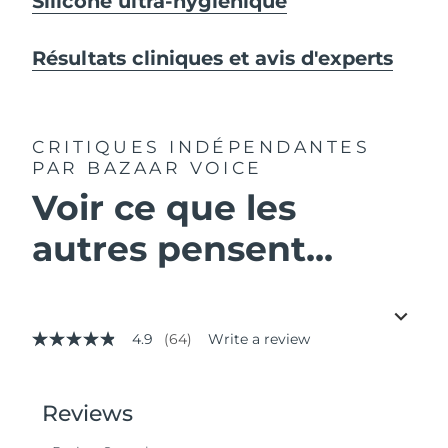
Silicone ultra-hygiénique
Résultats cliniques et avis d'experts
CRITIQUES INDÉPENDANTES
PAR BAZAAR VOICE
Voir ce que les
autres pensent...
4.9
(64)
Write a review
4.9
out
of
5
stars,
average
rating