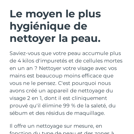
ROUTINE DE BEAUTÉ SUÉDOISE
Autriche
Livraison estimée
10/8/26
Le moyen le plus
hygiénique de
Bahreïn
Livraison estimée
11/8/26
nettoyer la peau.
Nettoyage du visage
Lifting
Belgique
Livraison estimée
10/8/26
LUNA™ 4 coffret
BEAR™ 2 coffret
Bermudes
Livraison estimée
16/8/26
Saviez-vous que votre peau accumule plus
Anti-aging massage
Microcurrent toning
de 4 kilos d'impuretés et de cellules mortes
Bosnie-Herzégovine
Livraison estimée
13/8/26
en un an ? Nettoyer votre visage avec vos
Hydratation
Soin bucco-dentaire
mains est beaucoup moins efficace que
LUNA™ 4 Plus
BEAR™ 2 go
Brunei
Livraison estimée
15/8/26
UFO™ 3 coffret
issa™ 4
vous ne le pensez. C'est pourquoi nous
Massage, LED heating
Microcurrent toning on-the-go
FAQ™ TRAITEMENT ANTI-ÂGE
avons créé un appareil de nettoyage du
Deep facial hydration
Hybrid silicone sonic toothbrush
Bulgarie
Livraison estimée
10/8/26
visage 2 en 1, dont il est cliniquement
NEW
prouvé qu'il élimine 99 % de la saleté, du
LUNA™ 4 Men
BEAR™ 2 eyes & lips
Canada
Livraison estimée
14/8/26
UFO™ 3 LED
issa™ 4 plus
sébum et des résidus de maquillage.
For men, anti-aging massage
Microcurrent line smoothing device
Near-infrared and red light therapy
Smart hybrid silicone sonic toothbrush
Chili
Livraison estimée
14/8/26
device
Anti-âge
Traitements LED
Il offre un nettoyage sur mesure, en
fonction du type de peau et des zones à