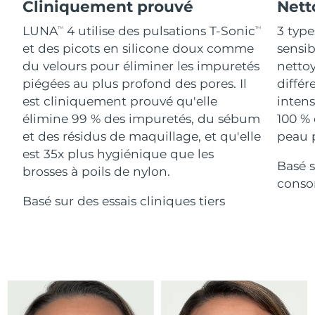
Advanced pore care essentials
Cliniquement prouvé
Nett
For healthy hair
18% PAP
Israël
Livraison estimée
14/8/26
Cosmétiques
Hommes
LUNA
4 utilise des pulsations T-Sonic
3 type
TM
TM
et des picots en silicone doux comme
sensi
Italie
Livraison estimée
10/8/26
du velours pour éliminer les impuretés
nettoy
piégées au plus profond des pores. Il
différ
Japon
Livraison estimée
13/8/26
est cliniquement prouvé qu'elle
intens
Acheter tout
Jersey
Livraison estimée
15/8/26
élimine 99 % des impuretés, du sébum
100 % 
et des résidus de maquillage, et qu'elle
peau p
Kazakhstan
Livraison estimée
12/8/26
est 35x plus hygiénique que les
Basé s
FOREO APP
brosses à poils de nylon.
Koweït
conso
Livraison estimée
10/8/26
À PROPROS
Basé sur des essais cliniques tiers
Lettonie
Livraison estimée
10/8/26
Liban
Livraison estimée
11/8/26
Lituanie
Livraison estimée
10/8/26
Luxembourg
Livraison estimée
10/8/26