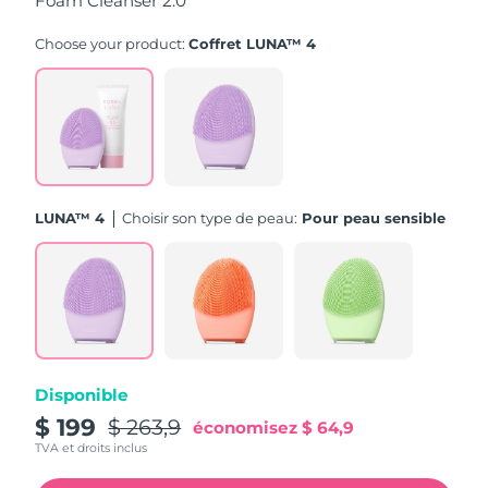
Foam Cleanser 2.0
Turquie
Livraison estimée
11/8/26
Choose your product:
Coffret LUNA™ 4
Émirats arabes unis
Livraison estimée
11/8/26
Royaume-Uni
Livraison estimée
10/8/26
États-Unis
Livraison estimée
11/8/26
LUNA™ 4
Choisir son type de peau:
Pour peau sensible
Ouzbékistan
Livraison estimée
15/8/26
Viêt Nam
Livraison estimée
16/8/26
Disponible
$ 199
$ 263,9
économisez
$ 64,9
TVA et droits inclus