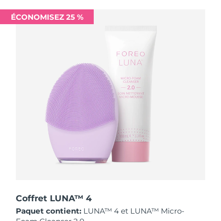
Singapour
Livraison estimée
12/8/26
ÉCONOMISEZ 25 %
Slovaquie
Livraison estimée
10/8/26
Slovénie
Livraison estimée
10/8/26
Afrique du Sud
Livraison estimée
18/8/26
Corée du Sud
Livraison estimée
12/8/26
Espagne
Livraison estimée
10/8/26
Suède
Livraison estimée
10/8/26
Suisse
Livraison estimée
10/8/26
Taïwan
Livraison estimée
15/8/26
Coffret LUNA™ 4
Paquet contient:
LUNA™ 4 et LUNA™ Micro-
Thaïlande
Livraison estimée
14/8/26