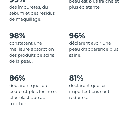
peau est plus fraîche et
des impuretés, du
plus éclatante.
Philippines
Livraison estimée
13/8/26
sébum et des résidus
de maquillage.
Pologne
Livraison estimée
11/8/26
98%
96%
Portugal
Livraison estimée
10/8/26
constatent une
déclarent avoir une
meilleure absorption
peau d'apparence plus
Porto Rico
Livraison estimée
12/8/26
des produits de soins
saine.
de la peau.
Qatar
Livraison estimée
11/8/26
86%
81%
La Réunion
Livraison estimée
15/8/26
déclarent que leur
déclarent que les
peau est plus ferme et
imperfections sont
Roumanie
Livraison estimée
10/8/26
plus élastique au
réduites.
toucher.
Russie
Livraison estimée
18/8/26
Arabie saoudite
Livraison estimée
11/8/26