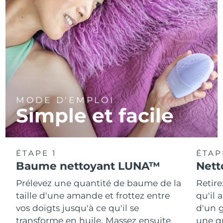
MODE D'EMPLOI
Simple et facile
ÉTAPE 1
ÉTAP
Baume nettoyant LUNA™
Nett
Prélevez une quantité de baume de la
Retire
taille d'une amande et frottez entre
qu'il 
vos doigts jusqu'à ce qu'il se
d'un g
transforme en huile. Massez ensuite
une q