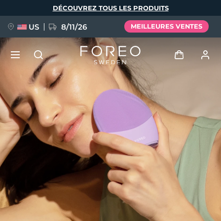
Aller
DÉCOUVREZ TOUS LES PRODUITS
au
contenu
principal
US
8/11/26
MEILLEURES VENTES
NOUVEAU
Se connecter
Langue
BREAKING NEWS
Profil de l'utilisateur
English
Deutsch
Español
Mes appareils
FAQ™ Pure Beauty-Tech Elixir
Français
Italiano
Português
Mes commandes
Polski
Svenska
Русский
Türkçe
简体中文
繁體中文
Mes adresses
issa™ Teeth Whitening Set
Mes abonnements