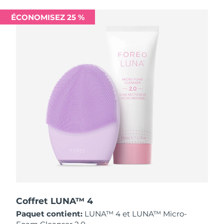
Singapour
Livraison estimée
8/13/26
ÉCONOMISEZ 25 %
Slovaquie
Livraison estimée
8/11/26
Slovénie
Livraison estimée
8/11/26
Afrique du Sud
Livraison estimée
8/19/26
Corée du Sud
Livraison estimée
8/13/26
Espagne
Livraison estimée
8/11/26
Suède
Livraison estimée
8/11/26
Suisse
Livraison estimée
8/11/26
Taïwan
Livraison estimée
8/16/26
Coffret LUNA™ 4
Paquet contient:
LUNA™ 4 et LUNA™ Micro-
Thaïlande
Livraison estimée
8/15/26