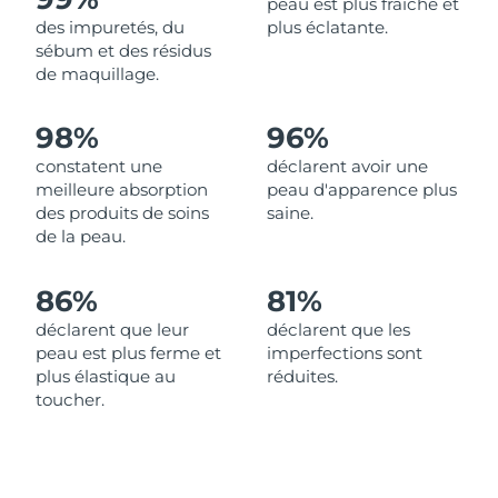
peau est plus fraîche et
des impuretés, du
plus éclatante.
Philippines
Livraison estimée
8/14/26
sébum et des résidus
de maquillage.
Pologne
Livraison estimée
8/12/26
98%
96%
Portugal
Livraison estimée
8/11/26
constatent une
déclarent avoir une
meilleure absorption
peau d'apparence plus
Porto Rico
Livraison estimée
8/13/26
des produits de soins
saine.
de la peau.
Qatar
Livraison estimée
8/12/26
86%
81%
La Réunion
Livraison estimée
8/16/26
déclarent que leur
déclarent que les
peau est plus ferme et
imperfections sont
Roumanie
Livraison estimée
8/11/26
plus élastique au
réduites.
toucher.
Russie
Livraison estimée
8/19/26
Arabie saoudite
Livraison estimée
8/12/26