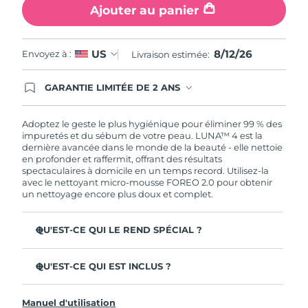
Ajouter au panier
8/12/26
US
Envoyez à :
Livraison estimée:
GARANTIE LIMITÉE DE 2 ANS
En commandant aujourd'hui, vous êtes
automatiquement couverts par la garantie
FOREO. Cela signifie que si vous rencontrez des
Adoptez le geste le plus hygiénique pour éliminer 99 % des
problèmes avec votre appareil pendant les 2 ans
impuretés et du sébum de votre peau. LUNA™ 4 est la
de garantie limitée, FOREO vous remplace ce
dernière avancée dans le monde de la beauté - elle nettoie
dernier gratuitement.
en profonder et raffermit, offrant des résultats
spectaculaires à domicile en un temps record. Utilisez-la
avec le nettoyant micro-mousse FOREO 2.0 pour obtenir
un nettoyage encore plus doux et complet.
QU'EST-CE QUI LE REND SPÉCIAL ?
96 % des utilisateurs déclarent avoir une peau à l'allure
plus saine. 81% des utilisateurs déclarent que les
QU'EST-CE QUI EST INCLUS ?
imperfections sont réduites.
LUNA™ 4
Élimine les impuretés et le sébum en profondeur sans
Manuel d'utilisation
assécher la peau.
LUNA™ Micro-Foam Cleanser 2.0