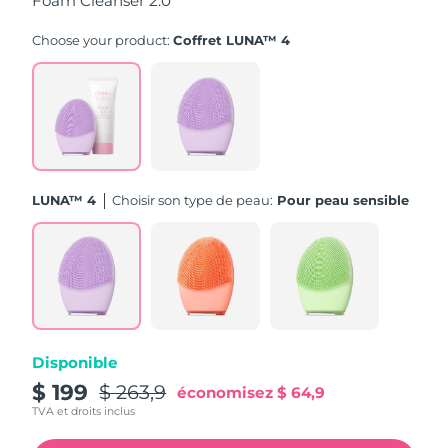
Foam Cleanser 2.0
Turquie
Livraison estimée
8/12/26
Choose your product:
Coffret LUNA™ 4
Émirats arabes unis
Livraison estimée
8/12/26
Royaume-Uni
Livraison estimée
8/11/26
États-Unis
Livraison estimée
8/12/26
LUNA™ 4
Choisir son type de peau:
Pour peau sensible
Ouzbékistan
Livraison estimée
8/16/26
Viêt Nam
Livraison estimée
8/17/26
Disponible
$ 199
$ 263,9
économisez
$ 64,9
TVA et droits inclus