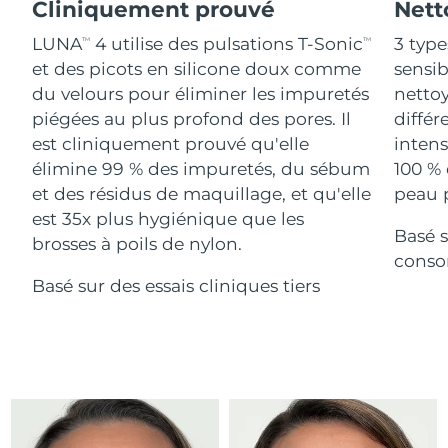
Advanced pore care essentials
Cliniquement prouvé
Nett
For healthy hair
18% PAP
Israël
Livraison estimée
8/15/26
Cosmétiques
Hommes
LUNA
4 utilise des pulsations T-Sonic
3 type
TM
TM
et des picots en silicone doux comme
sensi
Italie
Livraison estimée
8/11/26
du velours pour éliminer les impuretés
nettoy
piégées au plus profond des pores. Il
différ
Japon
Livraison estimée
8/14/26
est cliniquement prouvé qu'elle
intens
Acheter tout
Jersey
Livraison estimée
8/16/26
élimine 99 % des impuretés, du sébum
100 % 
et des résidus de maquillage, et qu'elle
peau p
Kazakhstan
Livraison estimée
8/13/26
est 35x plus hygiénique que les
Basé s
FOREO APP
brosses à poils de nylon.
Koweït
conso
Livraison estimée
8/11/26
À PROPROS
Basé sur des essais cliniques tiers
Lettonie
Livraison estimée
8/11/26
Liban
Livraison estimée
8/12/26
Lituanie
Livraison estimée
8/11/26
Luxembourg
Livraison estimée
8/11/26