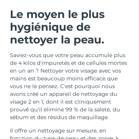
ROUTINE DE BEAUTÉ SUÉDOISE
Autriche
Livraison estimée
8/11/26
Le moyen le plus
hygiénique de
Bahreïn
Livraison estimée
8/12/26
nettoyer la peau.
Nettoyage du visage
Lifting
Belgique
Livraison estimée
8/11/26
LUNA™ 4 coffret
BEAR™ 2 coffret
Bermudes
Livraison estimée
8/17/26
Saviez-vous que votre peau accumule plus
Anti-aging massage
Microcurrent toning
de 4 kilos d'impuretés et de cellules mortes
Bosnie-Herzégovine
Livraison estimée
8/14/26
en un an ? Nettoyer votre visage avec vos
Hydratation
Soin bucco-dentaire
mains est beaucoup moins efficace que
LUNA™ 4 Plus
BEAR™ 2 go
Brunei
Livraison estimée
8/16/26
UFO™ 3 coffret
issa™ 4
vous ne le pensez. C'est pourquoi nous
Massage, LED heating
Microcurrent toning on-the-go
FAQ™ TRAITEMENT ANTI-ÂGE
avons créé un appareil de nettoyage du
Deep facial hydration
Hybrid silicone sonic toothbrush
Bulgarie
Livraison estimée
8/11/26
visage 2 en 1, dont il est cliniquement
NEW
prouvé qu'il élimine 99 % de la saleté, du
LUNA™ 4 Men
BEAR™ 2 eyes & lips
Canada
Livraison estimée
8/15/26
UFO™ 3 LED
issa™ 4 plus
sébum et des résidus de maquillage.
For men, anti-aging massage
Microcurrent line smoothing device
Near-infrared and red light therapy
Smart hybrid silicone sonic toothbrush
Chili
Livraison estimée
8/15/26
device
Anti-âge
Traitements LED
Il offre un nettoyage sur mesure, en
fonction du type de peau et des zones à