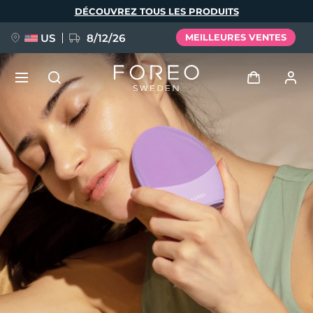
Aller
DÉCOUVREZ TOUS LES PRODUITS
au
contenu
principal
US
8/12/26
MEILLEURES VENTES
NOUVEAU
Se connecter
Langue
BREAKING NEWS
Profil de l'utilisateur
English
Deutsch
Español
Mes appareils
FAQ™ Pure Beauty-Tech Elixir
Français
Italiano
Português
Mes commandes
Polski
Svenska
Русский
Türkçe
简体中文
繁體中文
Mes adresses
issa™ Teeth Whitening Set
Mes abonnements