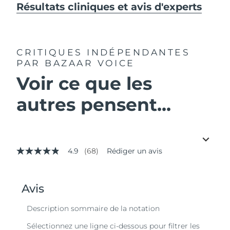
Résultats cliniques et avis d'experts
CRITIQUES INDÉPENDANTES
PAR BAZAAR VOICE
Voir ce que les
autres pensent...
4.9
(68)
Rédiger un avis
4.9
étoiles
sur
5,
valeur
de
la
note
moyenne.
Read