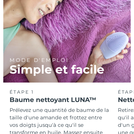
MODE D'EMPLOI
Simple et facile
ÉTAPE 1
ÉTAP
Baume nettoyant LUNA™
Nett
Prélevez une quantité de baume de la
Retire
taille d'une amande et frottez entre
qu'il 
vos doigts jusqu'à ce qu'il se
d'un g
transforme en huile. Massez ensuite
une q