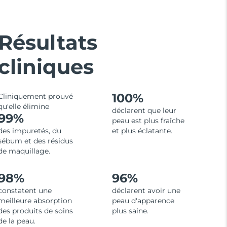
Résultats
cliniques
100%
Cliniquement prouvé
qu'elle élimine
déclarent que leur
99%
peau est plus fraîche
des impuretés, du
et plus éclatante.
sébum et des résidus
de maquillage.
98%
96%
constatent une
déclarent avoir une
meilleure absorption
peau d'apparence
des produits de soins
plus saine.
de la peau.