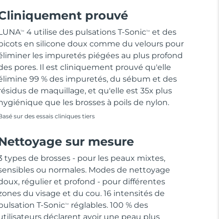
Cliniquement prouvé
LUNA
4 utilise des pulsations T-Sonic
et des
TM
TM
picots en silicone doux comme du velours pour
éliminer les impuretés piégées au plus profond
des pores. Il est cliniquement prouvé qu'elle
élimine 99 % des impuretés, du sébum et des
résidus de maquillage, et qu'elle est 35x plus
hygiénique que les brosses à poils de nylon.
Basé sur des essais cliniques tiers
Nettoyage sur mesure
3 types de brosses - pour les peaux mixtes,
sensibles ou normales. Modes de nettoyage
doux, régulier et profond - pour différentes
zones du visage et du cou. 16 intensités de
pulsation T-Sonic
réglables. 100 % des
TM
utilisateurs déclarent avoir une peau plus