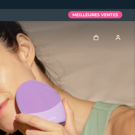
MEILLEURES VENTES
Se connecter
Profil de l'utilisateur
Mes appareils
Mes commandes
Mes adresses
Mes abonnements