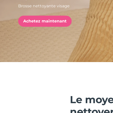
Brosse nettoyante visage
issa™ Teeth Whitening Set
Achetez maintenant
FAQ™ Dual LED Panel
POPULAIRE
Offres spéciales
Bestsellers
Le moye
nettoyer