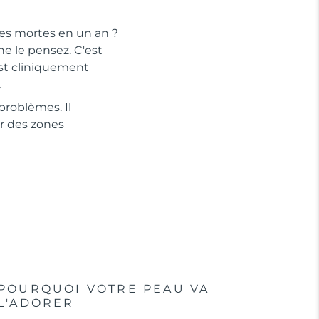
les mortes en un an ?
e le pensez. C'est
est cliniquement
.
problèmes. Il
r des zones
POURQUOI VOTRE PEAU VA
L'ADORER