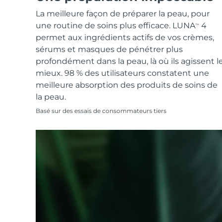
Soins de la peau KIWI™
All acne treatment devices
All revitalizing eye massagers
Serum
issa™ Teeth Whitening Gel
La meilleure façon de préparer la peau, pour
Advanced pore care essentials
For healthy hair
18% PAP
une routine de soins plus efficace. LUNA
4
TM
Cosmétiques
Hommes
permet aux ingrédients actifs de vos crèmes,
sérums et masques de pénétrer plus
profondément dans la peau, là où ils agissent l
mieux. 98 % des utilisateurs constatent une
meilleure absorption des produits de soins de
Acheter tout
la peau.
Basé sur des essais de consommateurs tiers
FOREO APP
À PROPROS