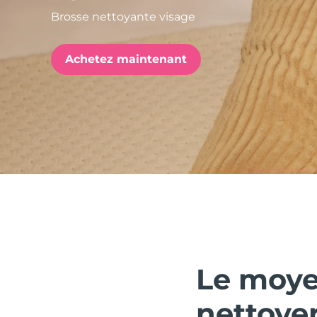
Brosse nettoyante visage
issa™ Teeth Whitening Set
Achetez maintenant
FAQ™ Dual LED Panel
POPULAIRE
Offres spéciales
Bestsellers
Le moye
nettoyer