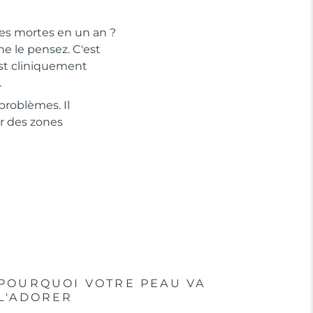
les mortes en un an ?
e le pensez. C'est
est cliniquement
.
problèmes. Il
r des zones
POURQUOI VOTRE PEAU VA
L'ADORER