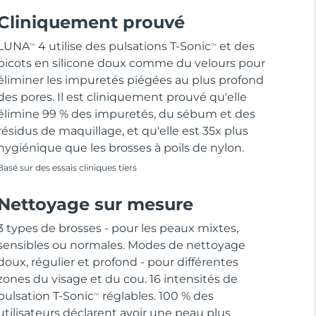
Cliniquement prouvé
LUNA
4 utilise des pulsations T-Sonic
et des
TM
TM
picots en silicone doux comme du velours pour
éliminer les impuretés piégées au plus profond
des pores. Il est cliniquement prouvé qu'elle
élimine 99 % des impuretés, du sébum et des
résidus de maquillage, et qu'elle est 35x plus
hygiénique que les brosses à poils de nylon.
Basé sur des essais cliniques tiers
Nettoyage sur mesure
3 types de brosses - pour les peaux mixtes,
sensibles ou normales. Modes de nettoyage
doux, régulier et profond - pour différentes
zones du visage et du cou. 16 intensités de
pulsation T-Sonic
réglables. 100 % des
TM
utilisateurs déclarent avoir une peau plus