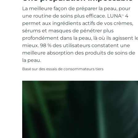
Soins de la peau KIWI™
All acne treatment devices
All revitalizing eye massagers
Serum
issa™ Teeth Whitening Gel
La meilleure façon de préparer la peau, pour
Advanced pore care essentials
For healthy hair
18% PAP
une routine de soins plus efficace. LUNA
4
TM
Cosmétiques
Hommes
permet aux ingrédients actifs de vos crèmes,
sérums et masques de pénétrer plus
profondément dans la peau, là où ils agissent l
mieux. 98 % des utilisateurs constatent une
meilleure absorption des produits de soins de
Acheter tout
la peau.
Basé sur des essais de consommateurs tiers
FOREO APP
À PROPROS