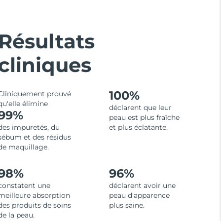
Résultats
cliniques
100%
Cliniquement prouvé
qu'elle élimine
déclarent que leur
99%
peau est plus fraîche
des impuretés, du
et plus éclatante.
sébum et des résidus
de maquillage.
98%
96%
constatent une
déclarent avoir une
meilleure absorption
peau d'apparence
des produits de soins
plus saine.
de la peau.