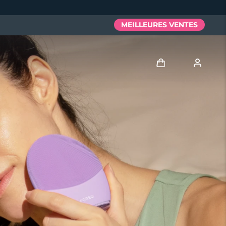
MEILLEURES VENTES
Se connecter
Profil de l'utilisateur
Mes appareils
Mes commandes
Mes adresses
Mes abonnements