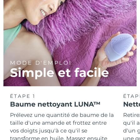
MODE D'EMPLOI
Simple et facile
ÉTAPE 1
ÉTAP
Baume nettoyant LUNA™
Nett
Prélevez une quantité de baume de la
Retire
taille d'une amande et frottez entre
qu'il 
vos doigts jusqu'à ce qu'il se
d'un g
transforme en huile. Massez ensuite
une q