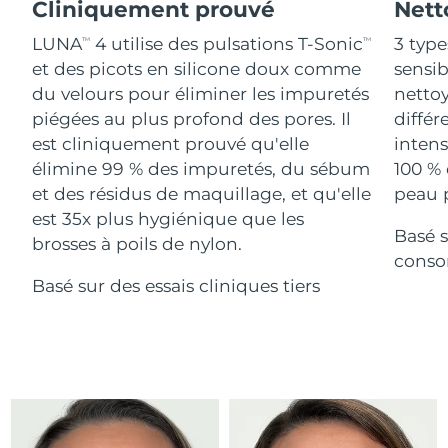
Advanced pore care essentials
Cliniquement prouvé
Nett
For healthy hair
18% PAP
Israël
Livraison estimée
8/15/26
Cosmétiques
Hommes
LUNA
4 utilise des pulsations T-Sonic
3 type
TM
TM
et des picots en silicone doux comme
sensi
Italie
Livraison estimée
8/11/26
du velours pour éliminer les impuretés
nettoy
piégées au plus profond des pores. Il
différ
Japon
Livraison estimée
8/14/26
est cliniquement prouvé qu'elle
intens
Acheter tout
Jersey
Livraison estimée
8/16/26
élimine 99 % des impuretés, du sébum
100 % 
et des résidus de maquillage, et qu'elle
peau p
Kazakhstan
Livraison estimée
8/13/26
est 35x plus hygiénique que les
Basé s
FOREO APP
brosses à poils de nylon.
Koweït
conso
Livraison estimée
8/11/26
À PROPROS
Basé sur des essais cliniques tiers
Lettonie
Livraison estimée
8/11/26
Liban
Livraison estimée
8/12/26
Lituanie
Livraison estimée
8/11/26
Luxembourg
Livraison estimée
8/11/26