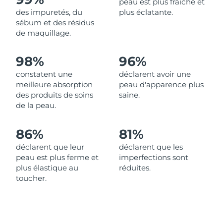
peau est plus fraîche et
des impuretés, du
plus éclatante.
Philippines
Livraison estimée
8/14/26
sébum et des résidus
de maquillage.
Pologne
Livraison estimée
8/12/26
98%
96%
Portugal
Livraison estimée
8/11/26
constatent une
déclarent avoir une
meilleure absorption
peau d'apparence plus
Porto Rico
Livraison estimée
8/13/26
des produits de soins
saine.
de la peau.
Qatar
Livraison estimée
8/12/26
86%
81%
La Réunion
Livraison estimée
8/16/26
déclarent que leur
déclarent que les
peau est plus ferme et
imperfections sont
Roumanie
Livraison estimée
8/11/26
plus élastique au
réduites.
toucher.
Russie
Livraison estimée
8/19/26
Arabie saoudite
Livraison estimée
8/12/26