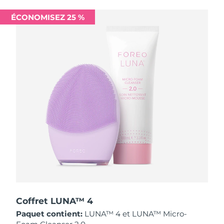
Singapour
Livraison estimée
8/13/26
ÉCONOMISEZ 25 %
Slovaquie
Livraison estimée
8/11/26
Slovénie
Livraison estimée
8/11/26
Afrique du Sud
Livraison estimée
8/19/26
Corée du Sud
Livraison estimée
8/13/26
Espagne
Livraison estimée
8/11/26
Suède
Livraison estimée
8/11/26
Suisse
Livraison estimée
8/11/26
Taïwan
Livraison estimée
8/16/26
Coffret LUNA™ 4
Paquet contient:
LUNA™ 4 et LUNA™ Micro-
Thaïlande
Livraison estimée
8/15/26