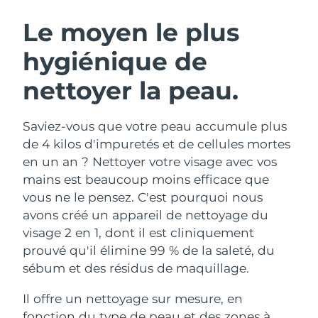
ROUTINE DE BEAUTÉ SUÉDOISE
Autriche
Livraison estimée
8/11/26
Le moyen le plus
hygiénique de
Bahreïn
Livraison estimée
8/12/26
nettoyer la peau.
Nettoyage du visage
Lifting
Belgique
Livraison estimée
8/11/26
LUNA™ 4 coffret
BEAR™ 2 coffret
Bermudes
Livraison estimée
8/17/26
Saviez-vous que votre peau accumule plus
Anti-aging massage
Microcurrent toning
de 4 kilos d'impuretés et de cellules mortes
Bosnie-Herzégovine
Livraison estimée
8/14/26
en un an ? Nettoyer votre visage avec vos
Hydratation
Soin bucco-dentaire
mains est beaucoup moins efficace que
LUNA™ 4 Plus
BEAR™ 2 go
Brunei
Livraison estimée
8/16/26
UFO™ 3 coffret
issa™ 4
vous ne le pensez. C'est pourquoi nous
Massage, LED heating
Microcurrent toning on-the-go
FAQ™ TRAITEMENT ANTI-ÂGE
avons créé un appareil de nettoyage du
Deep facial hydration
Hybrid silicone sonic toothbrush
Bulgarie
Livraison estimée
8/11/26
visage 2 en 1, dont il est cliniquement
NEW
prouvé qu'il élimine 99 % de la saleté, du
LUNA™ 4 Men
BEAR™ 2 eyes & lips
Canada
Livraison estimée
8/15/26
UFO™ 3 LED
issa™ 4 plus
sébum et des résidus de maquillage.
For men, anti-aging massage
Microcurrent line smoothing device
Near-infrared and red light therapy
Smart hybrid silicone sonic toothbrush
Chili
Livraison estimée
8/15/26
device
Anti-âge
Traitements LED
Il offre un nettoyage sur mesure, en
fonction du type de peau et des zones à