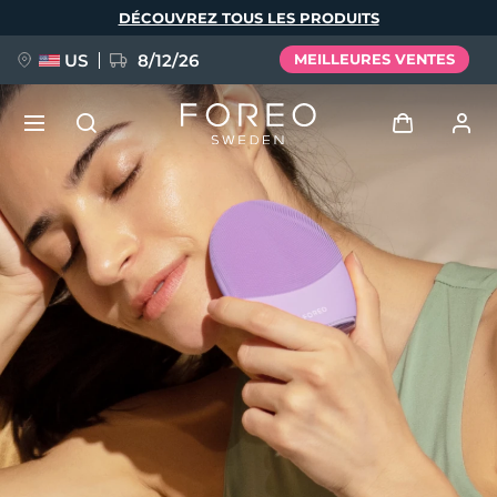
Aller
DÉCOUVREZ TOUS LES PRODUITS
au
contenu
principal
US
8/12/26
MEILLEURES VENTES
NOUVEAU
Se connecter
Langue
BREAKING NEWS
Profil de l'utilisateur
English
Deutsch
Español
Mes appareils
FAQ™ Pure Beauty-Tech Elixir
Français
Italiano
Português
Mes commandes
Polski
Svenska
Русский
Türkçe
简体中文
繁體中文
Mes adresses
issa™ Teeth Whitening Set
Mes abonnements