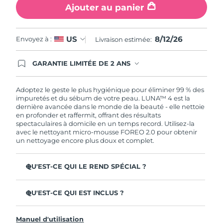
Ajouter au panier
8/12/26
US
Envoyez à :
Livraison estimée:
GARANTIE LIMITÉE DE 2 ANS
En commandant aujourd'hui, vous êtes
automatiquement couverts par la garantie
FOREO. Cela signifie que si vous rencontrez des
Adoptez le geste le plus hygiénique pour éliminer 99 % des
problèmes avec votre appareil pendant les 2 ans
impuretés et du sébum de votre peau. LUNA™ 4 est la
de garantie limitée, FOREO vous remplace ce
dernière avancée dans le monde de la beauté - elle nettoie
dernier gratuitement.
en profonder et raffermit, offrant des résultats
spectaculaires à domicile en un temps record. Utilisez-la
avec le nettoyant micro-mousse FOREO 2.0 pour obtenir
un nettoyage encore plus doux et complet.
QU'EST-CE QUI LE REND SPÉCIAL ?
96 % des utilisateurs déclarent avoir une peau à l'allure
plus saine. 81% des utilisateurs déclarent que les
QU'EST-CE QUI EST INCLUS ?
imperfections sont réduites.
LUNA™ 4
Élimine les impuretés et le sébum en profondeur sans
Manuel d'utilisation
assécher la peau.
LUNA™ Micro-Foam Cleanser 2.0