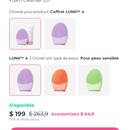
Foam Cleanser 2.0
Turquie
Livraison estimée
8/12/26
Choose your product:
Coffret LUNA™ 4
Émirats arabes unis
Livraison estimée
8/12/26
Royaume-Uni
Livraison estimée
8/11/26
États-Unis
Livraison estimée
8/12/26
LUNA™ 4
Choisir son type de peau:
Pour peau sensible
Ouzbékistan
Livraison estimée
8/16/26
Viêt Nam
Livraison estimée
8/17/26
Disponible
$ 199
$ 263,9
économisez
$ 64,9
TVA et droits inclus