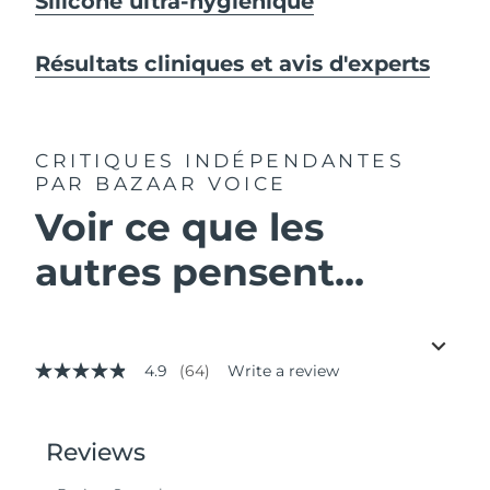
Silicone ultra-hygiénique
Résultats cliniques et avis d'experts
CRITIQUES INDÉPENDANTES
PAR BAZAAR VOICE
Voir ce que les
autres pensent...
4.9
(64)
Write a review
4.9
out
of
5
stars,
average
rating