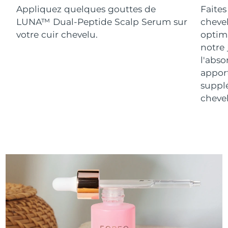
Appliquez quelques gouttes de
Faites
LUNA™ Dual-Peptide Scalp Serum sur
chevel
votre cuir chevelu.
optim
notre
l'abso
appor
suppl
chevel