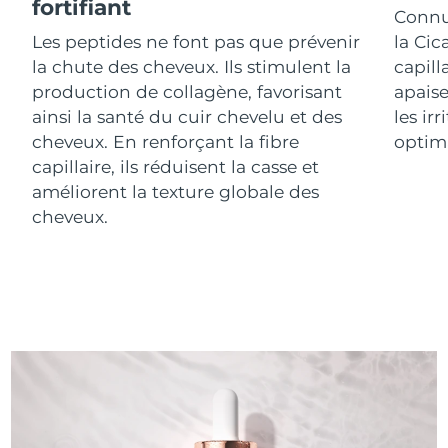
fortifiant
Connue
Les peptides ne font pas que prévenir
la Cic
R.A.S. chinoise de
Livraison estimée
8/12/26
la chute des cheveux. Ils stimulent la
capill
Macao
production de collagène, favorisant
apaise
Malaisie
Livraison estimée
8/13/26
ainsi la santé du cuir chevelu et des
les ir
cheveux. En renforçant la fibre
optima
Malte
Livraison estimée
8/10/26
capillaire, ils réduisent la casse et
améliorent la texture globale des
Mexique
Livraison estimée
8/14/26
cheveux.
Monaco
Livraison estimée
8/11/26
Pays-Bas
Livraison estimée
8/10/26
Nouvelle-Zélande
Livraison estimée
8/10/26
Norvège
Livraison estimée
8/10/26
Oman
Livraison estimée
8/13/26