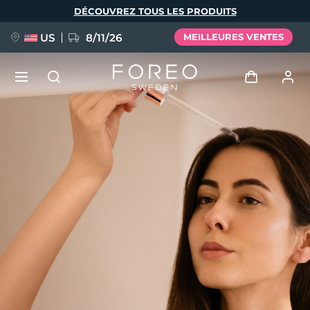
Aller
DÉCOUVREZ TOUS LES PRODUITS
au
contenu
principal
US
8/11/26
MEILLEURES VENTES
NOUVEAU
Se connecter
Langue
BREAKING NEWS
Profil de l'utilisateur
English
Deutsch
Español
Mes appareils
FAQ™ Pure Beauty-Tech Elixir
Français
Italiano
Português
Mes commandes
Polski
Svenska
Русский
Türkçe
简体中文
繁體中文
Mes adresses
issa™ Teeth Whitening Set
Mes abonnements