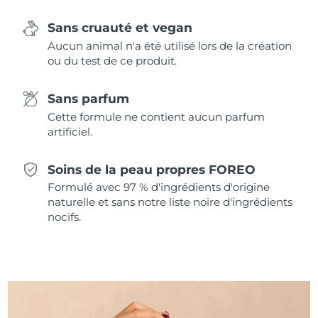
Singapour
Livraison estimée
8/12/26
Sans cruauté et vegan
Slovaquie
Aucun animal n'a été utilisé lors de la création
Livraison estimée
8/10/26
ou du test de ce produit.
Slovénie
Livraison estimée
8/10/26
Sans parfum
Afrique du Sud
Livraison estimée
8/18/26
Cette formule ne contient aucun parfum
artificiel.
Corée du Sud
Livraison estimée
8/12/26
Soins de la peau propres FOREO
Espagne
Livraison estimée
8/10/26
Formulé avec 97 % d'ingrédients d'origine
naturelle et sans notre liste noire d'ingrédients
Suède
Livraison estimée
8/10/26
nocifs.
Suisse
Livraison estimée
8/10/26
Taïwan
Livraison estimée
8/15/26
Thaïlande
Livraison estimée
8/14/26