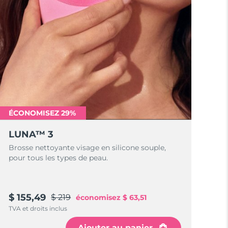
ÉCONOMISEZ 29%
LUNA™ 3
Brosse nettoyante visage en silicone souple,
pour tous les types de peau.
$ 155,49
$ 219
économisez
$ 63,51
TVA et droits inclus
Ajouter au panier