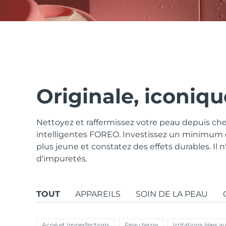
issa™ Teeth Whitening Set
FAQ™ Dual LED Panel
Originale, iconiq
Nettoyez et raffermissez votre peau depuis che
POPULAIRE
intelligentes FOREO. Investissez un minimum
plus jeune et constatez des effets durables. Il n'
d'impuretés.
Offres spéciales
Bestsellers
TOUT
APPAREILS
SOIN DE LA PEAU
Acné et Imperfections
Peau terne
Irritations liées a