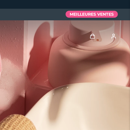
MEILLEURES VENTES
Se connecter
Profil de l'utilisateur
Mes appareils
Mes commandes
Mes adresses
Mes abonnements