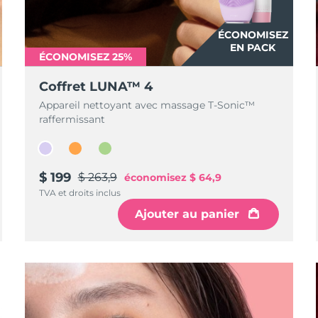
ÉCONOMISEZ
EN PACK
ÉCONOMISEZ 25%
Coffret LUNA™ 4
Appareil nettoyant avec massage T-Sonic™
raffermissant
$ 199
$ 263,9
économisez
$ 64,9
TVA et droits inclus
Ajouter au panier