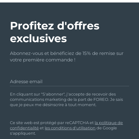
Profitez d'offres
exclusives
Abonnez-vous et bénéficiez de 15% de remise sur
votre première commande !
Adresse email
En cliquant sur "S'abonner", j'accepte de recevoir des
communications marketing de la part de FOREO. Je sais
que je peux me désinscrire à tout moment.
Ce site web est protégé par reCAPTCHA et
la politique de
confidentialité
et
les conditions d'utilisation
de Google
s'appliquent.