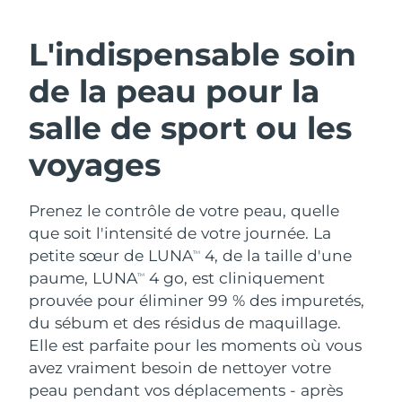
ROUTINE DE BEAUTÉ SUÉDOISE
Autriche
Livraison estimée
8/11/26
L'indispensable soin
Bahreïn
Livraison estimée
8/12/26
de la peau pour la
Nettoyage du visage
Lifting
Belgique
Livraison estimée
8/11/26
salle de sport ou les
LUNA™ 4 coffret
BEAR™ 2 coffret
voyages
Bermudes
Livraison estimée
8/17/26
Anti-aging massage
Microcurrent toning
Bosnie-Herzégovine
Livraison estimée
8/14/26
Prenez le contrôle de votre peau, quelle
Hydratation
Soin bucco-dentaire
LUNA™ 4 Plus
BEAR™ 2 go
que soit l'intensité de votre journée. La
Brunei
Livraison estimée
8/16/26
UFO™ 3 coffret
issa™ 4
Massage, LED heating
Microcurrent toning on-the-go
petite sœur de LUNA
4, de la taille d'une
TM
FAQ™ TRAITEMENT ANTI-ÂGE
Deep facial hydration
Hybrid silicone sonic toothbrush
paume, LUNA
4 go, est cliniquement
TM
Bulgarie
Livraison estimée
8/11/26
prouvée pour éliminer 99 % des impuretés,
NEW
LUNA™ 4 Men
BEAR™ 2 eyes & lips
du sébum et des résidus de maquillage.
Canada
Livraison estimée
8/15/26
UFO™ 3 LED
issa™ 4 plus
For men, anti-aging massage
Microcurrent line smoothing device
Elle est parfaite pour les moments où vous
Near-infrared and red light therapy
Smart hybrid silicone sonic toothbrush
Chili
avez vraiment besoin de nettoyer votre
Livraison estimée
8/15/26
device
Anti-âge
Traitements LED
peau pendant vos déplacements - après