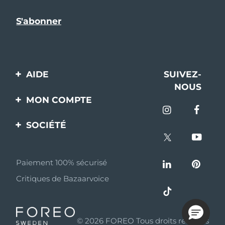
AIDE
SUIVEZ-
NOUS
Contactez-nous
MON COMPTE
Commandes et
Enregistrement produit
livraisons
SOCIÉTÉ
Aide
Garantie et retours
A propos de FOREO
Questions et réponses
Paiement 100% sécurisé
Programme d’affiliation
Critiques de Bazaarvoice
Informations sur la
Nouvelles d'affiliation
batterie
MYSA
© 2026 FOREO Tous droits réservés
Partenaires