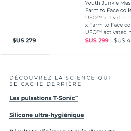
Youth Junkie Mask
Farm to Face coll
UFO™ activated m
x Farm to Face co
UFO™ activated 
$US 279
$US 299
$US 4
DÉCOUVREZ LA SCIENCE QUI
SE CACHE DERRIÈRE
Les pulsations T-Sonic
TM
Silicone ultra-hygiénique