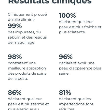
Résultats cliniques
Philippines
Livraison estimée
8/14/26
100%
Cliniquement prouvé
qu'elle élimine
Pologne
déclarent que leur
Livraison estimée
8/12/26
99%
peau est plus fraîche et
des impuretés, du
plus éclatante.
Portugal
Livraison estimée
8/11/26
sébum et des résidus
de maquillage.
Porto Rico
Livraison estimée
8/13/26
98%
96%
Qatar
Livraison estimée
8/12/26
constatent une
déclarent avoir une
La Réunion
meilleure absorption
peau d'apparence plus
Livraison estimée
8/16/26
des produits de soins
saine.
de la peau.
Roumanie
Livraison estimée
8/11/26
Russie
86%
81%
Livraison estimée
8/19/26
déclarent que leur
déclarent que les
Arabie saoudite
Livraison estimée
8/12/26
peau est plus ferme et
imperfections sont
plus élastique au
réduites.