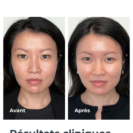
R.A.S. chinoise de
Livraison estimée
8/13/26
Macao
Malaisie
Livraison estimée
8/14/26
Malte
Livraison estimée
8/11/26
Mexique
Livraison estimée
8/15/26
Monaco
Livraison estimée
8/12/26
Pays-Bas
Livraison estimée
8/11/26
Nouvelle-Zélande
Livraison estimée
8/11/26
Avant
Après
Norvège
Livraison estimée
8/11/26
Oman
Livraison estimée
8/14/26