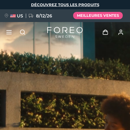
Aller
DÉCOUVREZ TOUS LES PRODUITS
au
contenu
principal
US
8/12/26
MEILLEURES VENTES
NOUVEAU
Se connecter
Langue
BREAKING NEWS
Profil de l'utilisateur
English
Deutsch
Español
Mes appareils
FAQ™ Pure Beauty-Tech Elixir
Français
Italiano
Português
Mes commandes
Polski
Svenska
Русский
Türkçe
简体中文
繁體中文
Mes adresses
issa™ Teeth Whitening Set
Mes abonnements