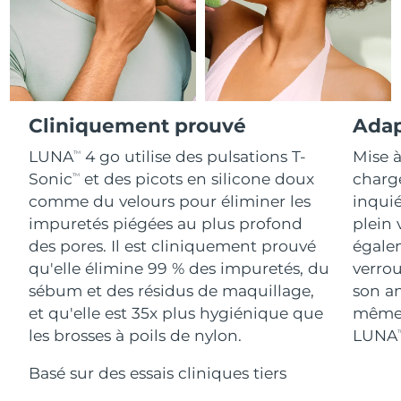
Advanced pore care essentials
For healthy hair
18% PAP
Israël
Livraison estimée
8/15/26
Cosmétiques
Hommes
Italie
Livraison estimée
8/11/26
Japon
Livraison estimée
8/14/26
Cliniquement prouvé
Adap
Acheter tout
Jersey
Livraison estimée
8/16/26
LUNA
4 go utilise des pulsations T-
Mise à
TM
Sonic
et des picots en silicone doux
charge
TM
Kazakhstan
Livraison estimée
8/13/26
comme du velours pour éliminer les
inquié
FOREO APP
impuretés piégées au plus profond
plein
Koweït
Livraison estimée
8/11/26
des pores. Il est cliniquement prouvé
égale
À PROPROS
qu'elle élimine 99 % des impuretés, du
verrou
Lettonie
Livraison estimée
8/11/26
sébum et des résidus de maquillage,
son an
et qu'elle est 35x plus hygiénique que
même 
Liban
Livraison estimée
8/12/26
les brosses à poils de nylon.
LUNA
T
Lituanie
Livraison estimée
8/11/26
Basé sur des essais cliniques tiers
Luxembourg
Livraison estimée
8/11/26