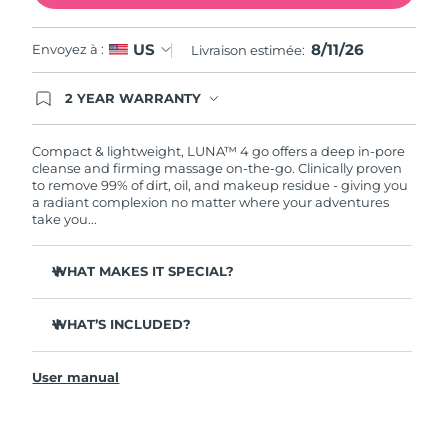
8/11/26
US
Envoyez à :
Livraison estimée:
2 YEAR WARRANTY
Ordering today registers you for full FOREO
warranty coverage. This means if you experience
issues within 2-year of purchase, FOREO will
Compact & lightweight, LUNA™ 4 go offers a deep in-pore
replace your product free of charge.
cleanse and firming massage on-the-go. Clinically proven
to remove 99% of dirt, oil, and makeup residue - giving you
a radiant complexion no matter where your adventures
take you...
WHAT MAKES IT SPECIAL?
100% of users report more refreshed & radiant skin.
WHAT’S INCLUDED?
96% of users report healthier-looking skin. 81% report
reduced blemishes.
LUNA
4 go
™
86% of users report skin looks & feels firmer and more
User manual
USB charging cable
elastic.
Quick start guide
98% of users experience better absorption of skincare
products.
General manual