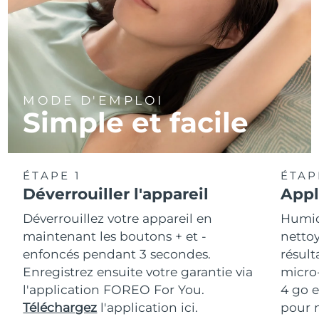
MODE D'EMPLOI
Simple et facile
ÉTAPE 1
ÉTAP
Déverrouiller l'appareil
Appl
Déverrouillez votre appareil en
Humidi
maintenant les boutons + et -
nettoy
enfoncés pendant 3 secondes.
résult
Enregistrez ensuite votre garantie via
micro
l'application FOREO For You.
4 go e
Téléchargez
l'application ici.
pour m