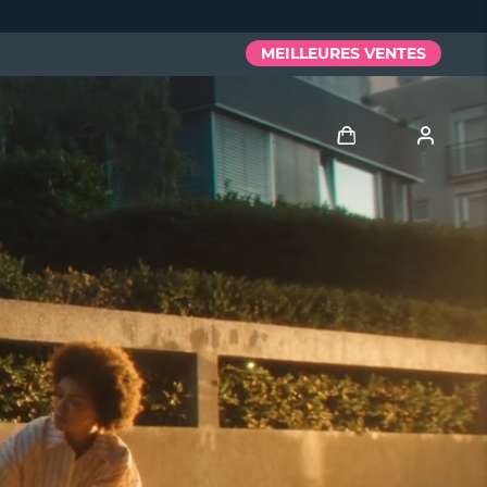
MEILLEURES VENTES
Se connecter
Profil de l'utilisateur
Mes appareils
Mes commandes
Mes adresses
Mes abonnements