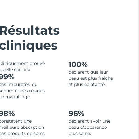
Résultats
cliniques
100%
Cliniquement prouvé
qu'elle élimine
déclarent que leur
99%
peau est plus fraîche
des impuretés, du
et plus éclatante.
sébum et des résidus
de maquillage.
98%
96%
constatent une
déclarent avoir une
meilleure absorption
peau d'apparence
des produits de soins
plus saine.