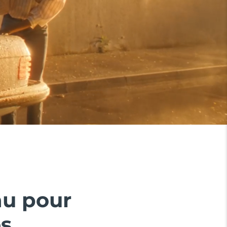
au pour
es