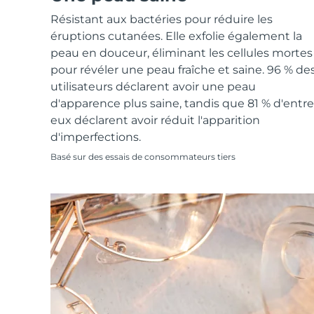
Soins de la peau KIWI™
All acne treatment devices
All revitalizing eye massagers
Serum
issa™ Teeth Whitening Gel
Résistant aux bactéries pour réduire les
Advanced pore care essentials
For healthy hair
18% PAP
éruptions cutanées. Elle exfolie également la
Cosmétiques
Hommes
peau en douceur, éliminant les cellules mortes
pour révéler une peau fraîche et saine. 96 % de
utilisateurs déclarent avoir une peau
d'apparence plus saine, tandis que 81 % d'entre
eux déclarent avoir réduit l'apparition
Acheter tout
d'imperfections.
Basé sur des essais de consommateurs tiers
FOREO APP
À PROPROS