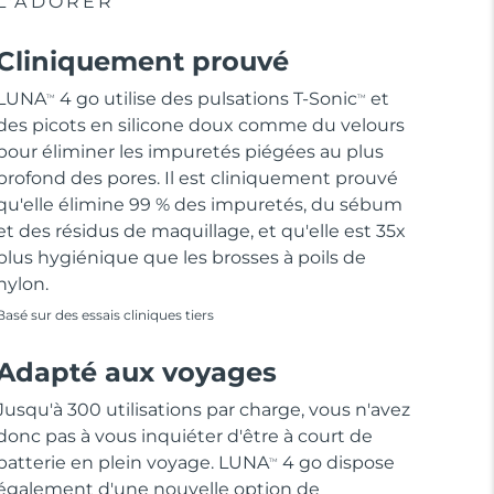
L'ADORER
Cliniquement prouvé
LUNA
4 go utilise des pulsations T-Sonic
et
TM
TM
des picots en silicone doux comme du velours
pour éliminer les impuretés piégées au plus
profond des pores. Il est cliniquement prouvé
qu'elle élimine 99 % des impuretés, du sébum
et des résidus de maquillage, et qu'elle est 35x
plus hygiénique que les brosses à poils de
nylon.
Basé sur des essais cliniques tiers
Adapté aux voyages
Jusqu'à 300 utilisations par charge, vous n'avez
donc pas à vous inquiéter d'être à court de
batterie en plein voyage. LUNA
4 go dispose
TM
également d'une nouvelle option de