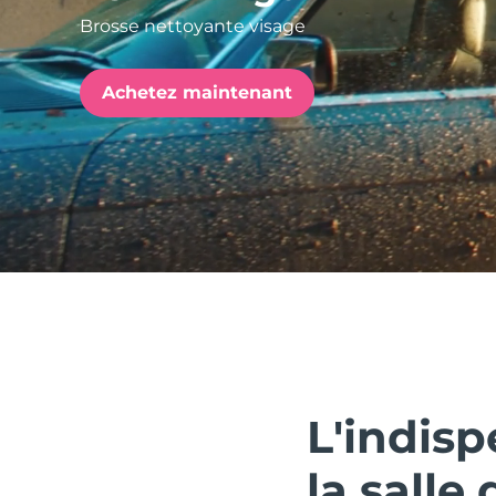
Brosse nettoyante visage
issa™ Teeth Whitening Set
Achetez maintenant
FAQ™ Dual LED Panel
POPULAIRE
Offres spéciales
Bestsellers
L'indisp
la salle