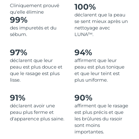
100%
Cliniquement prouvé
qu'elle élimine
Philippines
Livraison estimée
8/13/26
déclarent que la peau
99%
se sent mieux après un
Pologne
Livraison estimée
8/11/26
des impuretés et du
nettoyage avec
sébum.
LUNA™.
Portugal
Livraison estimée
8/10/26
97%
94%
Porto Rico
Livraison estimée
8/12/26
déclarent que leur
affirment que leur
peau est plus douce et
peau est plus tonique
Qatar
Livraison estimée
8/11/26
que le rasage est plus
et que leur teint est
lisse.
plus uniforme.
La Réunion
Livraison estimée
8/15/26
91%
90%
Roumanie
Livraison estimée
8/10/26
déclarent avoir une
affirment que le rasage
peau plus ferme et
est plus précis et que
Russie
Livraison estimée
8/18/26
d'apparence plus saine.
les brûlures du rasoir
sont moins
Arabie saoudite
Livraison estimée
8/11/26
importantes.