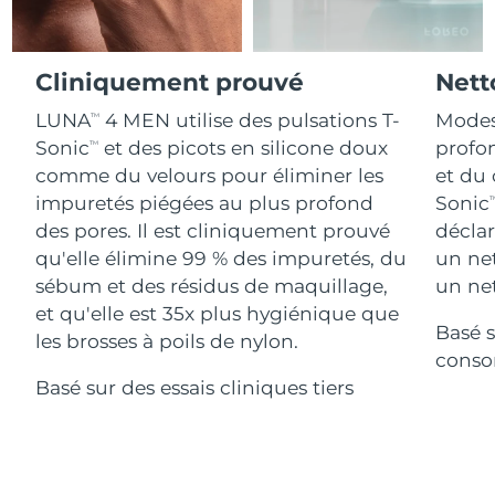
Advanced pore care essentials
For healthy hair
18% PAP
Israël
Livraison estimée
8/14/26
Cosmétiques
Hommes
Italie
Cliniquement prouvé
Nett
Livraison estimée
8/10/26
LUNA
4 MEN utilise des pulsations T-
Modes
TM
Japon
Livraison estimée
8/13/26
Sonic
et des picots en silicone doux
profon
TM
Acheter tout
comme du velours pour éliminer les
et du 
Jersey
Livraison estimée
8/15/26
impuretés piégées au plus profond
Sonic
T
des pores. Il est cliniquement prouvé
déclar
Kazakhstan
Livraison estimée
8/12/26
qu'elle élimine 99 % des impuretés, du
un ne
FOREO APP
sébum et des résidus de maquillage,
un net
Koweït
Livraison estimée
8/10/26
À PROPROS
et qu'elle est 35x plus hygiénique que
Basé s
Lettonie
Livraison estimée
8/10/26
les brosses à poils de nylon.
conso
Basé sur des essais cliniques tiers
Liban
Livraison estimée
8/11/26
Lituanie
Livraison estimée
8/10/26
Luxembourg
Livraison estimée
8/10/26