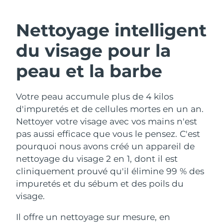
ROUTINE DE BEAUTÉ SUÉDOISE
Autriche
Livraison estimée
8/10/26
Nettoyage intelligent
Bahreïn
Livraison estimée
8/11/26
du visage pour la
Nettoyage du visage
Lifting
Belgique
Livraison estimée
8/10/26
peau et la barbe
LUNA™ 4 coffret
BEAR™ 2 coffret
Bermudes
Livraison estimée
8/16/26
Anti-aging massage
Microcurrent toning
Votre peau accumule plus de 4 kilos
d'impuretés et de cellules mortes en un an.
Bosnie-Herzégovine
Livraison estimée
8/13/26
Hydratation
Soin bucco-dentaire
Nettoyer votre visage avec vos mains n'est
LUNA™ 4 Plus
BEAR™ 2 go
Brunei
pas aussi efficace que vous le pensez. C'est
Livraison estimée
8/15/26
UFO™ 3 coffret
issa™ 4
Massage, LED heating
Microcurrent toning on-the-go
pourquoi nous avons créé un appareil de
FAQ™ TRAITEMENT ANTI-ÂGE
Deep facial hydration
Hybrid silicone sonic toothbrush
Bulgarie
Livraison estimée
8/10/26
nettoyage du visage 2 en 1, dont il est
cliniquement prouvé qu'il élimine 99 % des
NEW
LUNA™ 4 Men
BEAR™ 2 eyes & lips
Canada
Livraison estimée
8/14/26
UFO™ 3 LED
impuretés et du sébum et des poils du
issa™ 4 plus
For men, anti-aging massage
Microcurrent line smoothing device
visage.
Near-infrared and red light therapy
Smart hybrid silicone sonic toothbrush
Chili
Livraison estimée
8/14/26
device
Anti-âge
Traitements LED
Il offre un nettoyage sur mesure, en