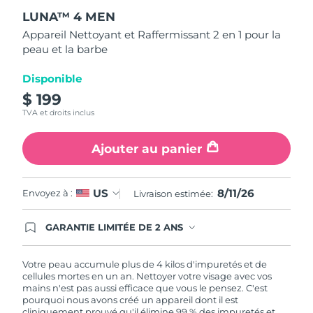
étoiles
LUNA™ 4 MEN
sur
Turquie
Livraison estimée
8/11/26
5,
Appareil Nettoyant et Raffermissant 2 en 1 pour la
valeur
peau et la barbe
de
Émirats arabes unis
Livraison estimée
8/11/26
la
note
Disponible
moyenne.
Royaume-Uni
Livraison estimée
8/10/26
Read
$ 199
12
TVA et droits inclus
Reviews.
États-Unis
Livraison estimée
8/11/26
Lien
sur
Ajouter au panier
la
Ouzbékistan
Livraison estimée
8/15/26
même
page.
Viêt Nam
Livraison estimée
8/16/26
8/11/26
US
Envoyez à :
Livraison estimée:
GARANTIE LIMITÉE DE 2 ANS
En commandant aujourd'hui, vous êtes
automatiquement couverts par la garantie
FOREO. Cela signifie que si vous rencontrez des
Votre peau accumule plus de 4 kilos d'impuretés et de
problèmes avec votre appareil pendant les 2 ans
cellules mortes en un an. Nettoyer votre visage avec vos
de garantie limitée, FOREO vous remplace ce
mains n'est pas aussi efficace que vous le pensez. C'est
dernier gratuitement.
pourquoi nous avons créé un appareil dont il est
cliniquement prouvé qu'il élimine 99 % des impuretés et