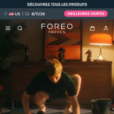
Aller
DÉCOUVREZ TOUS LES PRODUITS
au
contenu
principal
US
8/11/26
MEILLEURES VENTES
NOUVEAU
Se connecter
Langue
BREAKING NEWS
Profil de l'utilisateur
English
Deutsch
Español
Mes appareils
FAQ™ Pure Beauty-Tech Elixir
Français
Italiano
Português
Mes commandes
Polski
Svenska
Русский
Türkçe
简体中文
繁體中文
Mes adresses
issa™ Teeth Whitening Set
Mes abonnements