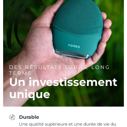
DES RÉSULTATS SUR LE LONG
TERME
Un investissement
unique
Durable
Une qualité supérieure et une durée de vie du