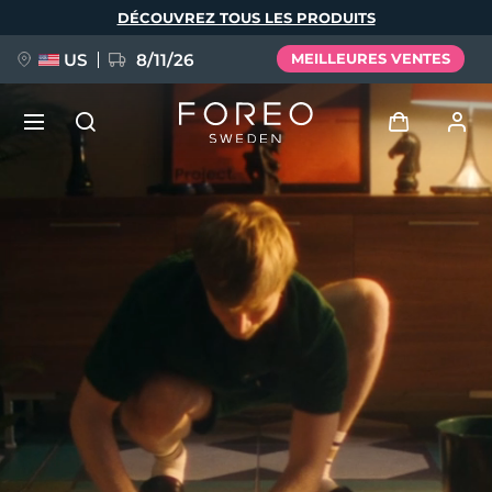
Aller
DÉCOUVREZ TOUS LES PRODUITS
au
contenu
principal
US
8/11/26
MEILLEURES VENTES
NOUVEAU
Se connecter
Langue
BREAKING NEWS
Profil de l'utilisateur
English
Deutsch
Español
Mes appareils
FAQ™ Pure Beauty-Tech Elixir
Français
Italiano
Português
Mes commandes
Polski
Svenska
Русский
Türkçe
简体中文
繁體中文
Mes adresses
issa™ Teeth Whitening Set
Mes abonnements