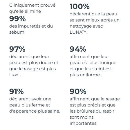
100%
Cliniquement prouvé
qu'elle élimine
Philippines
Livraison estimée
8/13/26
déclarent que la peau
99%
se sent mieux après un
Pologne
Livraison estimée
8/11/26
des impuretés et du
nettoyage avec
sébum.
LUNA™.
Portugal
Livraison estimée
8/10/26
97%
94%
Porto Rico
Livraison estimée
8/12/26
déclarent que leur
affirment que leur
peau est plus douce et
peau est plus tonique
Qatar
Livraison estimée
8/11/26
que le rasage est plus
et que leur teint est
lisse.
plus uniforme.
La Réunion
Livraison estimée
8/15/26
91%
90%
Roumanie
Livraison estimée
8/10/26
déclarent avoir une
affirment que le rasage
peau plus ferme et
est plus précis et que
Russie
Livraison estimée
8/18/26
d'apparence plus saine.
les brûlures du rasoir
sont moins
Arabie saoudite
Livraison estimée
8/11/26
importantes.