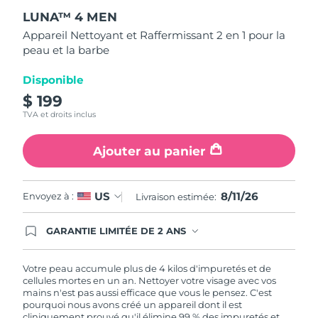
out
LUNA™ 4 MEN
of
Turquie
Livraison estimée
8/11/26
5
Appareil Nettoyant et Raffermissant 2 en 1 pour la
stars,
peau et la barbe
average
Émirats arabes unis
Livraison estimée
8/11/26
rating
value.
Disponible
Read
Royaume-Uni
Livraison estimée
8/10/26
12
$ 199
Reviews.
TVA et droits inclus
Same
États-Unis
Livraison estimée
8/11/26
page
link.
Ajouter au panier
Ouzbékistan
Livraison estimée
8/15/26
Viêt Nam
Livraison estimée
8/16/26
8/11/26
US
Envoyez à :
Livraison estimée:
GARANTIE LIMITÉE DE 2 ANS
En commandant aujourd'hui, vous êtes
automatiquement couverts par la garantie
FOREO. Cela signifie que si vous rencontrez des
Votre peau accumule plus de 4 kilos d'impuretés et de
problèmes avec votre appareil pendant les 2 ans
cellules mortes en un an. Nettoyer votre visage avec vos
de garantie limitée, FOREO vous remplace ce
mains n'est pas aussi efficace que vous le pensez. C'est
dernier gratuitement.
pourquoi nous avons créé un appareil dont il est
cliniquement prouvé qu'il élimine 99 % des impuretés et