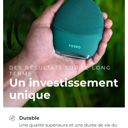
DES RÉSULTATS SUR LE LONG
TERME
Un investissement
unique
Durable
Une qualité supérieure et une durée de vie du