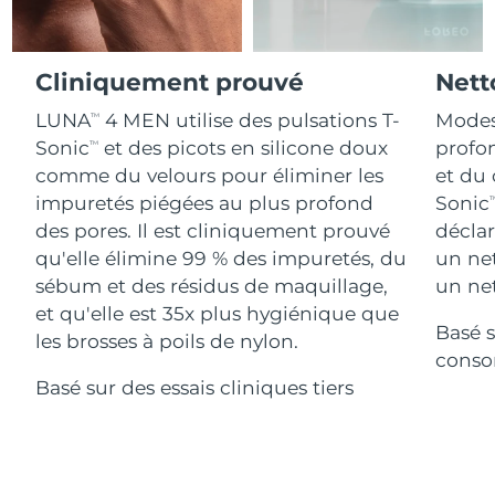
Advanced pore care essentials
For healthy hair
18% PAP
Israël
Livraison estimée
8/14/26
Cosmétiques
Hommes
Italie
Cliniquement prouvé
Nett
Livraison estimée
8/10/26
LUNA
4 MEN utilise des pulsations T-
Modes
TM
Japon
Livraison estimée
8/13/26
Sonic
et des picots en silicone doux
profon
TM
Acheter tout
comme du velours pour éliminer les
et du 
Jersey
Livraison estimée
8/15/26
impuretés piégées au plus profond
Sonic
T
des pores. Il est cliniquement prouvé
déclar
Kazakhstan
Livraison estimée
8/12/26
qu'elle élimine 99 % des impuretés, du
un ne
FOREO APP
sébum et des résidus de maquillage,
un net
Koweït
Livraison estimée
8/10/26
À PROPROS
et qu'elle est 35x plus hygiénique que
Basé s
Lettonie
Livraison estimée
8/10/26
les brosses à poils de nylon.
conso
Basé sur des essais cliniques tiers
Liban
Livraison estimée
8/11/26
Lituanie
Livraison estimée
8/10/26
Luxembourg
Livraison estimée
8/10/26