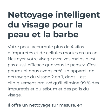
ROUTINE DE BEAUTÉ SUÉDOISE
Autriche
Livraison estimée
8/10/26
Nettoyage intelligent
Bahreïn
Livraison estimée
8/11/26
du visage pour la
Nettoyage du visage
Lifting
Belgique
Livraison estimée
8/10/26
peau et la barbe
LUNA™ 4 coffret
BEAR™ 2 coffret
Bermudes
Livraison estimée
8/16/26
Anti-aging massage
Microcurrent toning
Votre peau accumule plus de 4 kilos
d'impuretés et de cellules mortes en un an.
Bosnie-Herzégovine
Livraison estimée
8/13/26
Hydratation
Soin bucco-dentaire
Nettoyer votre visage avec vos mains n'est
LUNA™ 4 Plus
BEAR™ 2 go
Brunei
pas aussi efficace que vous le pensez. C'est
Livraison estimée
8/15/26
UFO™ 3 coffret
issa™ 4
Massage, LED heating
Microcurrent toning on-the-go
pourquoi nous avons créé un appareil de
FAQ™ TRAITEMENT ANTI-ÂGE
Deep facial hydration
Hybrid silicone sonic toothbrush
Bulgarie
Livraison estimée
8/10/26
nettoyage du visage 2 en 1, dont il est
cliniquement prouvé qu'il élimine 99 % des
NEW
LUNA™ 4 Men
BEAR™ 2 eyes & lips
Canada
Livraison estimée
8/14/26
UFO™ 3 LED
impuretés et du sébum et des poils du
issa™ 4 plus
For men, anti-aging massage
Microcurrent line smoothing device
visage.
Near-infrared and red light therapy
Smart hybrid silicone sonic toothbrush
Chili
Livraison estimée
8/14/26
device
Anti-âge
Traitements LED
Il offre un nettoyage sur mesure, en