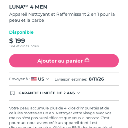
out
LUNA™ 4 MEN
of
Turquie
Livraison estimée
11/8/26
5
Appareil Nettoyant et Raffermissant 2 en 1 pour la
stars,
peau et la barbe
average
Émirats arabes unis
Livraison estimée
11/8/26
rating
value.
Disponible
Read
Royaume-Uni
Livraison estimée
10/8/26
12
$ 199
Reviews.
TVA et droits inclus
Same
États-Unis
Livraison estimée
11/8/26
page
link.
Ajouter au panier
Ouzbékistan
Livraison estimée
15/8/26
Viêt Nam
Livraison estimée
16/8/26
8/11/26
US
Envoyez à :
Livraison estimée:
GARANTIE LIMITÉE DE 2 ANS
En commandant aujourd'hui, vous êtes
automatiquement couverts par la garantie
FOREO. Cela signifie que si vous rencontrez des
Votre peau accumule plus de 4 kilos d'impuretés et de
problèmes avec votre appareil pendant les 2 ans
cellules mortes en un an. Nettoyer votre visage avec vos
de garantie limitée, FOREO vous remplace ce
mains n'est pas aussi efficace que vous le pensez. C'est
dernier gratuitement.
pourquoi nous avons créé un appareil dont il est
cliniquement prouvé qu'il élimine 99 % des impuretés et