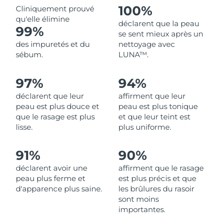
100%
Cliniquement prouvé
qu'elle élimine
Philippines
Livraison estimée
13/8/26
déclarent que la peau
99%
se sent mieux après un
Pologne
Livraison estimée
11/8/26
des impuretés et du
nettoyage avec
sébum.
LUNA™.
Portugal
Livraison estimée
10/8/26
97%
94%
Porto Rico
Livraison estimée
12/8/26
déclarent que leur
affirment que leur
peau est plus douce et
peau est plus tonique
Qatar
Livraison estimée
11/8/26
que le rasage est plus
et que leur teint est
lisse.
plus uniforme.
La Réunion
Livraison estimée
15/8/26
91%
90%
Roumanie
Livraison estimée
10/8/26
déclarent avoir une
affirment que le rasage
peau plus ferme et
est plus précis et que
Russie
Livraison estimée
18/8/26
d'apparence plus saine.
les brûlures du rasoir
sont moins
Arabie saoudite
Livraison estimée
11/8/26
importantes.