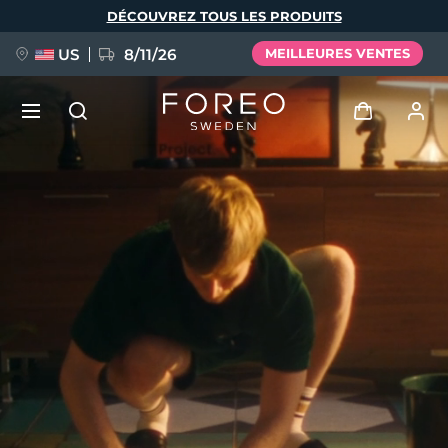
Aller
DÉCOUVREZ TOUS LES PRODUITS
au
contenu
principal
US
8/11/26
MEILLEURES VENTES
NOUVEAU
Se connecter
Langue
BREAKING NEWS
Profil de l'utilisateur
English
Deutsch
Español
Mes appareils
FAQ™ Pure Beauty-Tech Elixir
Français
Italiano
Português
Mes commandes
Polski
Svenska
Русский
Türkçe
简体中文
繁體中文
Mes adresses
issa™ Teeth Whitening Set
Mes abonnements