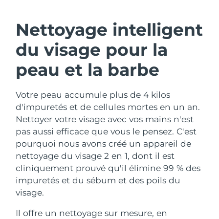
ROUTINE DE BEAUTÉ SUÉDOISE
Autriche
Livraison estimée
10/8/26
Nettoyage intelligent
Bahreïn
Livraison estimée
11/8/26
du visage pour la
Nettoyage du visage
Lifting
Belgique
Livraison estimée
10/8/26
peau et la barbe
LUNA™ 4 coffret
BEAR™ 2 coffret
Bermudes
Livraison estimée
16/8/26
Anti-aging massage
Microcurrent toning
Votre peau accumule plus de 4 kilos
d'impuretés et de cellules mortes en un an.
Bosnie-Herzégovine
Livraison estimée
13/8/26
Hydratation
Soin bucco-dentaire
Nettoyer votre visage avec vos mains n'est
LUNA™ 4 Plus
BEAR™ 2 go
Brunei
pas aussi efficace que vous le pensez. C'est
Livraison estimée
15/8/26
UFO™ 3 coffret
issa™ 4
Massage, LED heating
Microcurrent toning on-the-go
pourquoi nous avons créé un appareil de
FAQ™ TRAITEMENT ANTI-ÂGE
Deep facial hydration
Hybrid silicone sonic toothbrush
Bulgarie
Livraison estimée
10/8/26
nettoyage du visage 2 en 1, dont il est
cliniquement prouvé qu'il élimine 99 % des
NEW
LUNA™ 4 Men
BEAR™ 2 eyes & lips
Canada
Livraison estimée
14/8/26
UFO™ 3 LED
impuretés et du sébum et des poils du
issa™ 4 plus
For men, anti-aging massage
Microcurrent line smoothing device
visage.
Near-infrared and red light therapy
Smart hybrid silicone sonic toothbrush
Chili
Livraison estimée
14/8/26
device
Anti-âge
Traitements LED
Il offre un nettoyage sur mesure, en