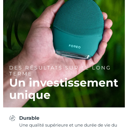
DES RÉSULTATS SUR LE LONG
TERME
Un investissement
unique
Durable
Une qualité supérieure et une durée de vie du