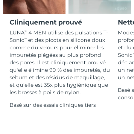
Advanced pore care essentials
For healthy hair
18% PAP
Israël
Livraison estimée
14/8/26
Cosmétiques
Hommes
Italie
Cliniquement prouvé
Nett
Livraison estimée
10/8/26
LUNA
4 MEN utilise des pulsations T-
Modes
TM
Japon
Livraison estimée
13/8/26
Sonic
et des picots en silicone doux
profon
TM
Acheter tout
comme du velours pour éliminer les
et du 
Jersey
Livraison estimée
15/8/26
impuretés piégées au plus profond
Sonic
T
des pores. Il est cliniquement prouvé
déclar
Kazakhstan
Livraison estimée
12/8/26
qu'elle élimine 99 % des impuretés, du
un ne
FOREO APP
sébum et des résidus de maquillage,
un net
Koweït
Livraison estimée
10/8/26
À PROPROS
et qu'elle est 35x plus hygiénique que
Basé s
Lettonie
Livraison estimée
10/8/26
les brosses à poils de nylon.
conso
Basé sur des essais cliniques tiers
Liban
Livraison estimée
11/8/26
Lituanie
Livraison estimée
10/8/26
Luxembourg
Livraison estimée
10/8/26